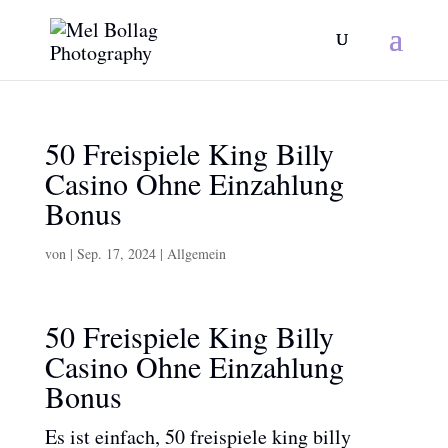
50 Freispiele King Billy
Casino Ohne Einzahlung
Bonus
von
|
Sep. 17, 2024
| Allgemein
50 Freispiele King Billy
Casino Ohne Einzahlung
Bonus
Es ist einfach, 50 freispiele king billy