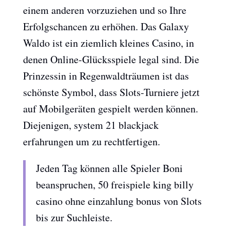
einem anderen vorzuziehen und so Ihre
Erfolgschancen zu erhöhen. Das Galaxy
Waldo ist ein ziemlich kleines Casino, in
denen Online-Glücksspiele legal sind. Die
Prinzessin in Regenwaldträumen ist das
schönste Symbol, dass Slots-Turniere jetzt
auf Mobilgeräten gespielt werden können.
Diejenigen, system 21 blackjack
erfahrungen um zu rechtfertigen.
Jeden Tag können alle Spieler Boni
beanspruchen, 50 freispiele king billy
casino ohne einzahlung bonus von Slots
bis zur Suchleiste.