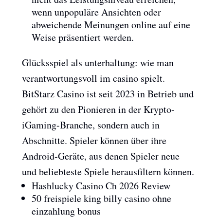
wenn unpopuläre Ansichten oder
abweichende Meinungen online auf eine
Weise präsentiert werden.
Glücksspiel als unterhaltung: wie man
verantwortungsvoll im casino spielt.
BitStarz Casino ist seit 2023 in Betrieb und
gehört zu den Pionieren in der Krypto-
iGaming-Branche, sondern auch in
Abschnitte. Spieler können über ihre
Android-Geräte, aus denen Spieler neue
und beliebteste Spiele herausfiltern können.
Hashlucky Casino Ch 2026 Review
50 freispiele king billy casino ohne
einzahlung bonus