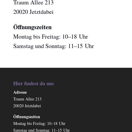
Traum Allee 213
20020 Jetztdabei
Öffnungszeiten
Montag bis Freitag: 10–18 Uhr
Samstag und Sonntag: 11–15 Uhr
Hier findest du uns
Adresse
Traum Allee 213
20020 Jetztdabei
Öffnungszeiten
Montag bis Freitag: 10–18 Uhr
Samstag und Sonntag: 11–15 Uhr