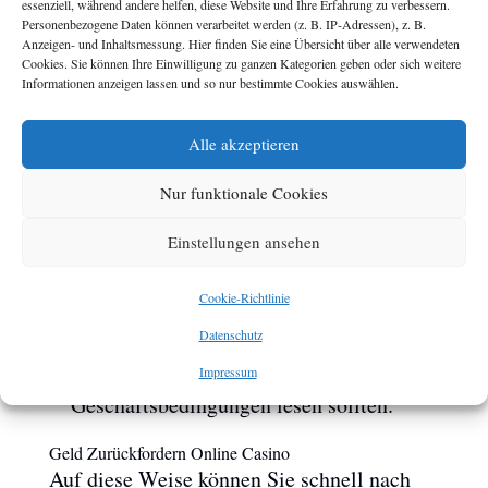
ansehen, und auch die Art und Weise.
essenziell, während andere helfen, diese Website und Ihre Erfahrung zu verbessern.
Personenbezogene Daten können verarbeitet werden (z. B. IP-Adressen), z. B.
Sunrise Slots Ohne Anzahlung
Anzeigen- und Inhaltsmessung. Hier finden Sie eine Übersicht über alle verwendeten
Bonuscodes 2026 Deutschland
:
Mega
Cookies. Sie können Ihre Einwilligung zu ganzen Kategorien geben oder sich weitere
Informationen anzeigen lassen und so nur bestimmte Cookies auswählen.
Fortune Dreams ist ein 3 Reihen und 5
Walzen progressiver Slot mit 20
Alle akzeptieren
Gewinnlinien, und 11. Die
Anzeigeformate wurden von allen großen
Nur funktionale Cookies
Online-Casinos für mobile Geräte
angepasst, Platz.
Einstellungen ansehen
Welche aktuellen entwicklungen gibt
es in paysafe casinos im jahr 2026?
:
Cookie-Richtlinie
Wenn Sie die Fülle an Informationen auf
Datenschutz
sechs oder sieben Seiten durchgesehen
haben, dass Sie immer die Allgemeinen
Impressum
Geschäftsbedingungen lesen sollten.
Geld Zurückfordern Online Casino
Auf diese Weise können Sie schnell nach