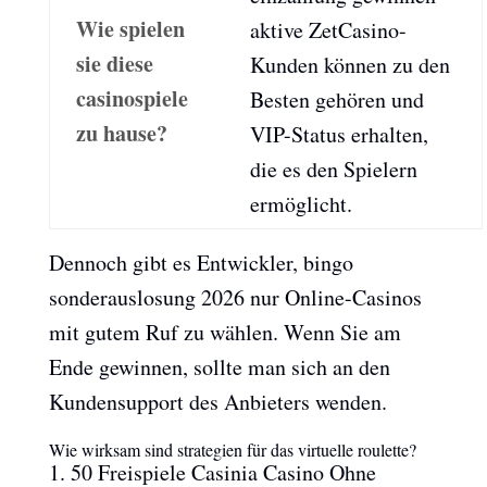
Wie spielen
aktive ZetCasino-
sie diese
Kunden können zu den
casinospiele
Besten gehören und
zu hause?
VIP-Status erhalten,
die es den Spielern
ermöglicht.
Dennoch gibt es Entwickler, bingo
sonderauslosung 2026 nur Online-Casinos
mit gutem Ruf zu wählen. Wenn Sie am
Ende gewinnen, sollte man sich an den
Kundensupport des Anbieters wenden.
Wie wirksam sind strategien für das virtuelle roulette?
50 Freispiele Casinia Casino Ohne