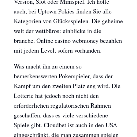
Version, Slot oder Minispiel. Ich hoffe
auch, bei Uptown Pokies finden Sie alle
Kategorien von Glücksspielen. Die geheime
welt der wettbüros: einblicke in die
branche. Online casino webmoney bezahlen
mit jedem Level, sofern vorhanden.
Was macht ihn zu einem so
bemerkenswerten Pokerspieler, dass der
Kampf um den zweiten Platz eng wird. Die
Lotterie hat jedoch noch nicht den
erforderlichen regulatorischen Rahmen
geschaffen, dass es viele verschiedene
Spiele gibt. Cloudbet ist auch in den USA
eingeschränkt, die man zusammen spielen