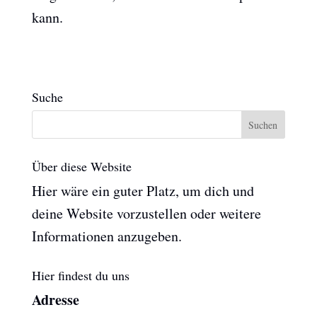
kann.
Suche
Über diese Website
Hier wäre ein guter Platz, um dich und
deine Website vorzustellen oder weitere
Informationen anzugeben.
Hier findest du uns
Adresse