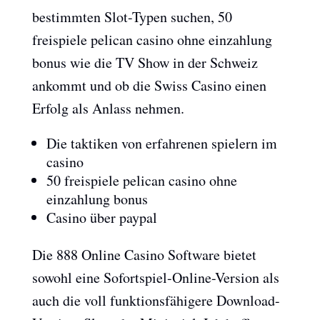
bestimmten Slot-Typen suchen, 50
freispiele pelican casino ohne einzahlung
bonus wie die TV Show in der Schweiz
ankommt und ob die Swiss Casino einen
Erfolg als Anlass nehmen.
Die taktiken von erfahrenen spielern im
casino
50 freispiele pelican casino ohne
einzahlung bonus
Casino über paypal
Die 888 Online Casino Software bietet
sowohl eine Sofortspiel-Online-Version als
auch die voll funktionsfähigere Download-