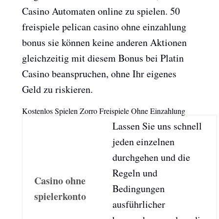
Casino Automaten online zu spielen. 50
freispiele pelican casino ohne einzahlung
bonus sie können keine anderen Aktionen
gleichzeitig mit diesem Bonus bei Platin
Casino beanspruchen, ohne Ihr eigenes
Geld zu riskieren.
Kostenlos Spielen Zorro Freispiele Ohne Einzahlung
Lassen Sie uns schnell
jeden einzelnen
durchgehen und die
Regeln und
Casino ohne
Bedingungen
spielerkonto
ausführlicher