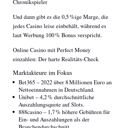
Chronikspieler
Und dann gibt es die 0,5 %ige Marge, die
jedes Casino leise einbehält, während es
laut Werbung 100 % Bonus verspricht.
Online Casino mit Perfect Money
einzahlen: Der harte Realitäts-Check
Marktakteure im Fokus
Bet365 – 2022 über 8 Millionen Euro an
Nettoeinnahmen in Deutschland.
Unibet – 4,2 % durchschnittliche
Auszahlungsquote auf Slots.
888casino – 1,7 % höhere Gebühren für
Ein- und Auszahlungen als der
Branchendurchschnitt.