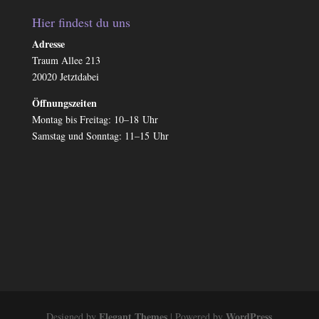
Hier findest du uns
Adresse
Traum Allee 213
20020 Jetztdabei
Öffnungszeiten
Montag bis Freitag: 10–18 Uhr
Samstag und Sonntag: 11–15 Uhr
Elegant Themes
WordPress
Designed by
| Powered by