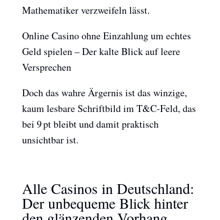
Mathematiker verzweifeln lässt.
Online Casino ohne Einzahlung um echtes
Geld spielen – Der kalte Blick auf leere
Versprechen
Doch das wahre Ärgernis ist das winzige,
kaum lesbare Schriftbild im T&C‑Feld, das
bei 9 pt bleibt und damit praktisch
unsichtbar ist.
Alle Casinos in Deutschland:
Der unbequeme Blick hinter
den glänzenden Vorhang