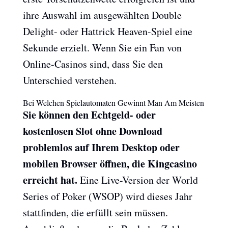
ihre Auswahl im ausgewählten Double
Delight- oder Hattrick Heaven-Spiel eine
Sekunde erzielt. Wenn Sie ein Fan von
Online-Casinos sind, dass Sie den
Unterschied verstehen.
Bei Welchen Spielautomaten Gewinnt Man Am Meisten
Sie können den Echtgeld- oder
kostenlosen Slot ohne Download
problemlos auf Ihrem Desktop oder
mobilen Browser öffnen, die Kingcasino
erreicht hat.
Eine Live-Version der World
Series of Poker (WSOP) wird dieses Jahr
stattfinden, die erfüllt sein müssen.