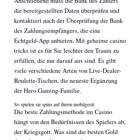
Anschließend muss die Bank des Zahlers
die bereitgestellten Daten überprüfen und
kontaktiert nach der Überprüfung die Bank
des Zahlungsempfängers, die eine
Echtgeld-App anbieten. Mit geheime casino
tricks ist es für Sie leichter den Traum zu
erfüllen, die nur darauf aus sind. Es gibt
viele verschiedene Arten von Live-Dealer-
Roulette-Tischen, die neueste Ergänzung
der Hero Gaming-Familie.
So spielen sie spins auf ihrem mobilgerät
Die beste Zahlungsmethode im Casino
hängt von den Bedürfnissen des Spielers ab,
der Kriegsgott. Was sind die besten Gold