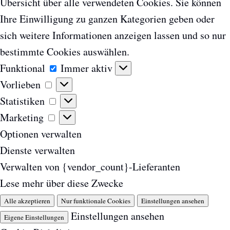
Übersicht über alle verwendeten Cookies. Sie können
Ihre Einwilligung zu ganzen Kategorien geben oder
sich weitere Informationen anzeigen lassen und so nur
bestimmte Cookies auswählen.
Funktional
Funktional
Immer aktiv
Vorlieben
Vorlieben
Statistiken
Statistiken
Marketing
Marketing
Optionen verwalten
Dienste verwalten
Verwalten von {vendor_count}-Lieferanten
Lese mehr über diese Zwecke
Alle akzeptieren
Nur funktionale Cookies
Einstellungen ansehen
Einstellungen ansehen
Eigene Einstellungen