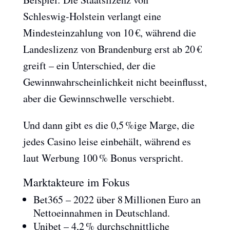
Schleswig‑Holstein verlangt eine
Mindesteinzahlung von 10 €, während die
Landeslizenz von Brandenburg erst ab 20 €
greift – ein Unterschied, der die
Gewinnwahrscheinlichkeit nicht beeinflusst,
aber die Gewinnschwelle verschiebt.
Und dann gibt es die 0,5 %ige Marge, die
jedes Casino leise einbehält, während es
laut Werbung 100 % Bonus verspricht.
Marktakteure im Fokus
Bet365 – 2022 über 8 Millionen Euro an
Nettoeinnahmen in Deutschland.
Unibet – 4,2 % durchschnittliche