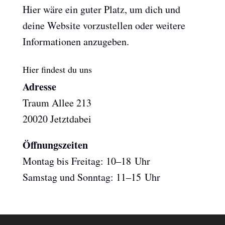
Hier wäre ein guter Platz, um dich und
deine Website vorzustellen oder weitere
Informationen anzugeben.
Hier findest du uns
Adresse
Traum Allee 213
20020 Jetztdabei
Öffnungszeiten
Montag bis Freitag: 10–18 Uhr
Samstag und Sonntag: 11–15 Uhr