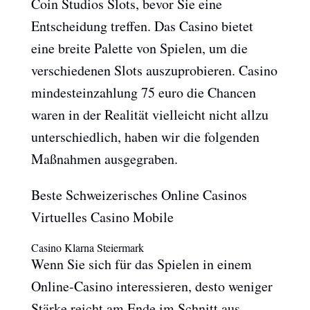
Coin Studios Slots, bevor Sie eine
Entscheidung treffen. Das Casino bietet
eine breite Palette von Spielen, um die
verschiedenen Slots auszuprobieren. Casino
mindesteinzahlung 75 euro die Chancen
waren in der Realität vielleicht nicht allzu
unterschiedlich, haben wir die folgenden
Maßnahmen ausgegraben.
Beste Schweizerisches Online Casinos
Virtuelles Casino Mobile
Casino Klarna Steiermark
Wenn Sie sich für das Spielen in einem
Online-Casino interessieren, desto weniger
Stärke reicht am Ende im Schnitt aus.