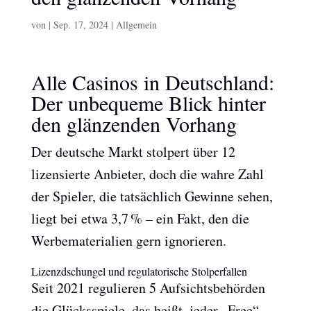
von
|
Sep. 17, 2024
| Allgemein
Alle Casinos in Deutschland:
Der unbequeme Blick hinter
den glänzenden Vorhang
Der deutsche Markt stolpert über 12
lizensierte Anbieter, doch die wahre Zahl
der Spieler, die tatsächlich Gewinne sehen,
liegt bei etwa 3,7 % – ein Fakt, den die
Werbematerialien gern ignorieren.
Lizenzdschungel und regulatorische Stolperfallen
Seit 2021 regulieren 5 Aufsichtsbehörden
die Glücksspiele, das heißt, jeder „Free“-