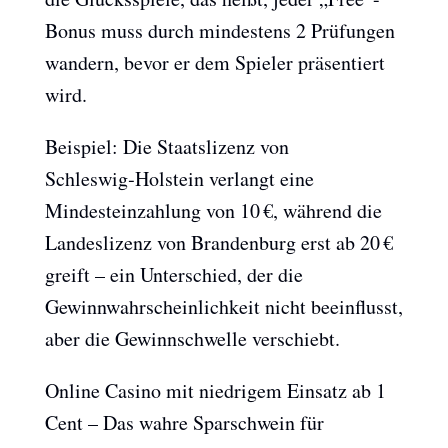
Bonus muss durch mindestens 2 Prüfungen
wandern, bevor er dem Spieler präsentiert
wird.
Beispiel: Die Staatslizenz von
Schleswig‑Holstein verlangt eine
Mindesteinzahlung von 10 €, während die
Landeslizenz von Brandenburg erst ab 20 €
greift – ein Unterschied, der die
Gewinnwahrscheinlichkeit nicht beeinflusst,
aber die Gewinnschwelle verschiebt.
Online Casino mit niedrigem Einsatz ab 1
Cent – Das wahre Sparschwein für