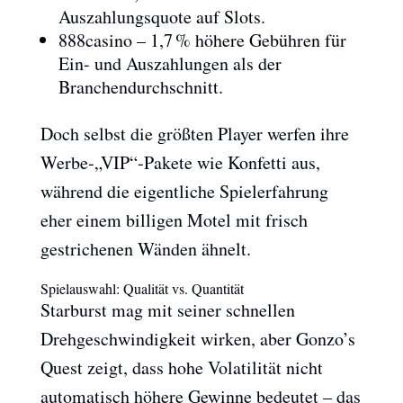
Auszahlungsquote auf Slots.
888casino – 1,7 % höhere Gebühren für
Ein- und Auszahlungen als der
Branchendurchschnitt.
Doch selbst die größten Player werfen ihre
Werbe‑„VIP“-Pakete wie Konfetti aus,
während die eigentliche Spielerfahrung
eher einem billigen Motel mit frisch
gestrichenen Wänden ähnelt.
Spielauswahl: Qualität vs. Quantität
Starburst mag mit seiner schnellen
Drehgeschwindigkeit wirken, aber Gonzo’s
Quest zeigt, dass hohe Volatilität nicht
automatisch höhere Gewinne bedeutet – das