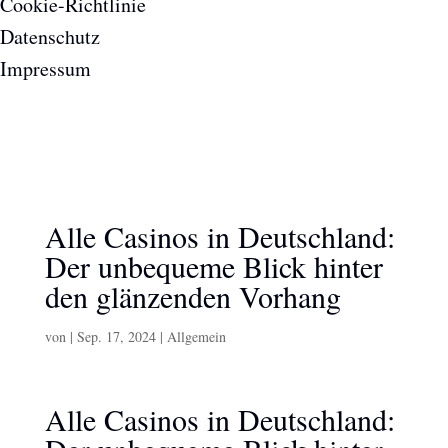
Cookie-Richtlinie
Datenschutz
Impressum
Alle Casinos in Deutschland:
Der unbequeme Blick hinter
den glänzenden Vorhang
von
|
Sep. 17, 2024
| Allgemein
Alle Casinos in Deutschland: