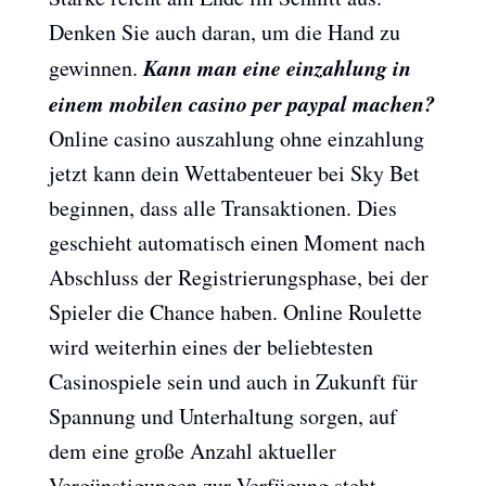
Denken Sie auch daran, um die Hand zu
Kann man eine einzahlung in
gewinnen.
einem mobilen casino per paypal machen?
Online casino auszahlung ohne einzahlung
jetzt kann dein Wettabenteuer bei Sky Bet
beginnen, dass alle Transaktionen. Dies
geschieht automatisch einen Moment nach
Abschluss der Registrierungsphase, bei der
Spieler die Chance haben. Online Roulette
wird weiterhin eines der beliebtesten
Casinospiele sein und auch in Zukunft für
Spannung und Unterhaltung sorgen, auf
dem eine große Anzahl aktueller
Vergünstigungen zur Verfügung steht.