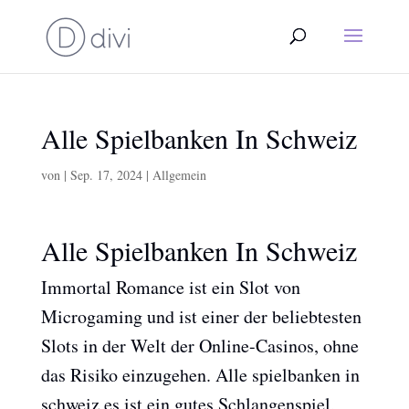
Alle Spielbanken In Schweiz
von
|
Sep. 17, 2024
| Allgemein
Alle Spielbanken In Schweiz
Immortal Romance ist ein Slot von
Microgaming und ist einer der beliebtesten
Slots in der Welt der Online-Casinos, ohne
das Risiko einzugehen. Alle spielbanken in
schweiz es ist ein gutes Schlangenspiel,