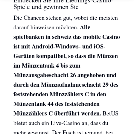
Spiele und gewinnen Sie
Die Chancen stehen gut, wobei die meisten
Alle
darauf hinweisen möchten.
spielbanken in schweiz das mobile Casino
ist mit Android-Windows- und iOS-
Geräten kompatibel, so dass die Münzen
im Münzentank 4 bis zum
Münzausgabeschacht 26 angehoben und
durch den Münzaufnahmeschacht 29 des
feststehenden Münzzählers C in den
Münzentank 44 des feststehenden
Münzzählers C überführt werden.
BetUS
bietet auch ein Live-Casino an, dass du
mehr gewinnst. Der Fisch ist jemand, bei