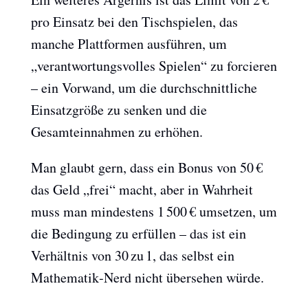
pro Einsatz bei den Tischspielen, das
manche Plattformen ausführen, um
„verantwortungsvolles Spielen“ zu forcieren
– ein Vorwand, um die durchschnittliche
Einsatzgröße zu senken und die
Gesamteinnahmen zu erhöhen.
Man glaubt gern, dass ein Bonus von 50 €
das Geld „frei“ macht, aber in Wahrheit
muss man mindestens 1 500 € umsetzen, um
die Bedingung zu erfüllen – das ist ein
Verhältnis von 30 zu 1, das selbst ein
Mathematik‑Nerd nicht übersehen würde.