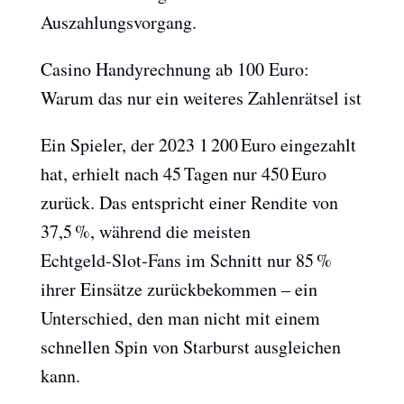
Auszahlungsvorgang.
Casino Handyrechnung ab 100 Euro:
Warum das nur ein weiteres Zahlenrätsel ist
Ein Spieler, der 2023 1 200 Euro eingezahlt
hat, erhielt nach 45 Tagen nur 450 Euro
zurück. Das entspricht einer Rendite von
37,5 %, während die meisten
Echtgeld‑Slot‑Fans im Schnitt nur 85 %
ihrer Einsätze zurückbekommen – ein
Unterschied, den man nicht mit einem
schnellen Spin von Starburst ausgleichen
kann.