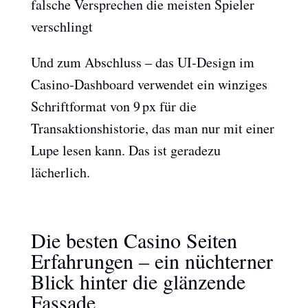
falsche Versprechen die meisten Spieler
verschlingt
Und zum Abschluss – das UI‑Design im
Casino‑Dashboard verwendet ein winziges
Schriftformat von 9 px für die
Transaktionshistorie, das man nur mit einer
Lupe lesen kann. Das ist geradezu
lächerlich.
Die besten Casino Seiten
Erfahrungen – ein nüchterner
Blick hinter die glänzende
Fassade