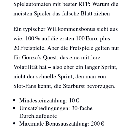
Spielautomaten mit bester RTP: Warum die
meisten Spieler das falsche Blatt ziehen
Ein typischer Willkommensbonus sieht aus
wie: 100 % auf die ersten 100 Euro, plus
20 Freispiele. Aber die Freispiele gelten nur
für Gonzo’s Quest, das eine mittlere
Volatilität hat – also eher ein langer Sprint,
nicht der schnelle Sprint, den man von
Slot‑Fans kennt, die Starburst bevorzugen.
Mindesteinzahlung: 10 €
Umsatzbedingungen: 30‑fache
Durchlaufquote
Maximale Bonusauszahlung: 200 €