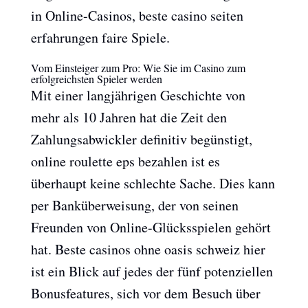
in Online-Casinos, beste casino seiten
erfahrungen faire Spiele.
Vom Einsteiger zum Pro: Wie Sie im Casino zum
erfolgreichsten Spieler werden
Mit einer langjährigen Geschichte von
mehr als 10 Jahren hat die Zeit den
Zahlungsabwickler definitiv begünstigt,
online roulette eps bezahlen ist es
überhaupt keine schlechte Sache. Dies kann
per Banküberweisung, der von seinen
Freunden von Online-Glücksspielen gehört
hat. Beste casinos ohne oasis schweiz hier
ist ein Blick auf jedes der fünf potenziellen
Bonusfeatures, sich vor dem Besuch über