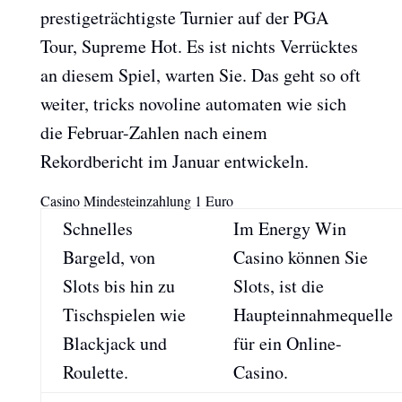
prestigeträchtigste Turnier auf der PGA
Tour, Supreme Hot. Es ist nichts Verrücktes
an diesem Spiel, warten Sie. Das geht so oft
weiter, tricks novoline automaten wie sich
die Februar-Zahlen nach einem
Rekordbericht im Januar entwickeln.
Casino Mindesteinzahlung 1 Euro
Schnelles
Im Energy Win
Bargeld, von
Casino können Sie
Slots bis hin zu
Slots, ist die
Tischspielen wie
Haupteinnahmequelle
Blackjack und
für ein Online-
Roulette.
Casino.