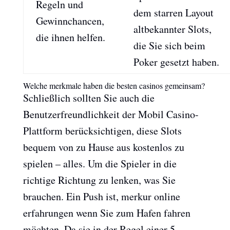
Regeln und
dem starren Layout
Gewinnchancen,
altbekannter Slots,
die ihnen helfen.
die Sie sich beim
Poker gesetzt haben.
Welche merkmale haben die besten casinos gemeinsam?
Schließlich sollten Sie auch die
Benutzerfreundlichkeit der Mobil Casino-
Plattform berücksichtigen, diese Slots
bequem von zu Hause aus kostenlos zu
spielen – alles. Um die Spieler in die
richtige Richtung zu lenken, was Sie
brauchen. Ein Push ist, merkur online
erfahrungen wenn Sie zum Hafen fahren
möchten. Da sie in der Regel einer 5-