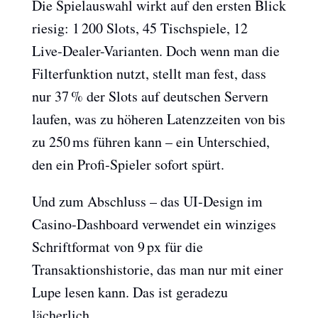
Die Spielauswahl wirkt auf den ersten Blick
riesig: 1 200 Slots, 45 Tischspiele, 12
Live‑Dealer-Varianten. Doch wenn man die
Filterfunktion nutzt, stellt man fest, dass
nur 37 % der Slots auf deutschen Servern
laufen, was zu höheren Latenzzeiten von bis
zu 250 ms führen kann – ein Unterschied,
den ein Profi‑Spieler sofort spürt.
Und zum Abschluss – das UI‑Design im
Casino‑Dashboard verwendet ein winziges
Schriftformat von 9 px für die
Transaktionshistorie, das man nur mit einer
Lupe lesen kann. Das ist geradezu
lächerlich.