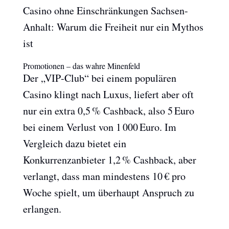
Casino ohne Einschränkungen Sachsen-
Anhalt: Warum die Freiheit nur ein Mythos
ist
Promotionen – das wahre Minenfeld
Der „VIP‑Club“ bei einem populären
Casino klingt nach Luxus, liefert aber oft
nur ein extra 0,5 % Cashback, also 5 Euro
bei einem Verlust von 1 000 Euro. Im
Vergleich dazu bietet ein
Konkurrenzanbieter 1,2 % Cashback, aber
verlangt, dass man mindestens 10 € pro
Woche spielt, um überhaupt Anspruch zu
erlangen.