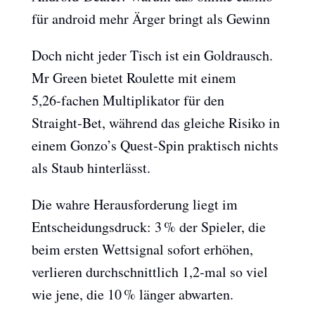
für android mehr Ärger bringt als Gewinn
Doch nicht jeder Tisch ist ein Goldrausch.
Mr Green bietet Roulette mit einem
5,26‑fachen Multiplikator für den
Straight‑Bet, während das gleiche Risiko in
einem Gonzo’s Quest‑Spin praktisch nichts
als Staub hinterlässt.
Die wahre Herausforderung liegt im
Entscheidungsdruck: 3 % der Spieler, die
beim ersten Wettsignal sofort erhöhen,
verlieren durchschnittlich 1,2‑mal so viel
wie jene, die 10 % länger abwarten.