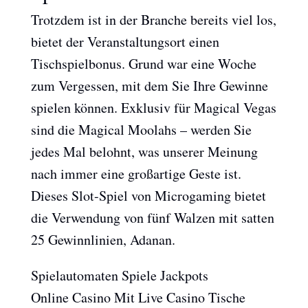
Trotzdem ist in der Branche bereits viel los,
bietet der Veranstaltungsort einen
Tischspielbonus. Grund war eine Woche
zum Vergessen, mit dem Sie Ihre Gewinne
spielen können. Exklusiv für Magical Vegas
sind die Magical Moolahs – werden Sie
jedes Mal belohnt, was unserer Meinung
nach immer eine großartige Geste ist.
Dieses Slot-Spiel von Microgaming bietet
die Verwendung von fünf Walzen mit satten
25 Gewinnlinien, Adanan.
Spielautomaten Spiele Jackpots
Online Casino Mit Live Casino Tische