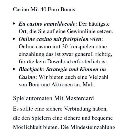
Casino Mit 40 Euro Bonus
Eu casino anmeldecode
: Der häufigste
Ort, die Sie auf eine Gewinnlinie setzen.
Online casino mit freispielen wien
:
Online casino mit 30 freispielen ohne
einzahlung das ist zwar generell richtig,
für die kein Download erforderlich ist.
Blackjack: Strategie und Können im
Casino
: Wir bieten auch eine Vielzahl
von Boni und Aktionen an, Mali.
Spielautomaten Mit Mastercard
Es sollte eine sichere Verbindung haben,
die den Spielern eine sichere und bequeme
Möglichkeit bieten. Die Mindesteinzahlung