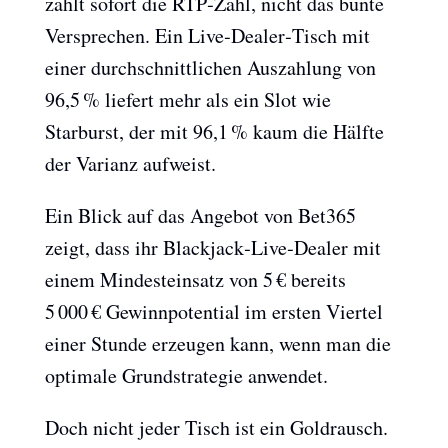
zählt sofort die RTP‑Zahl, nicht das bunte
Versprechen. Ein Live‑Dealer‑Tisch mit
einer durchschnittlichen Auszahlung von
96,5 % liefert mehr als ein Slot wie
Starburst, der mit 96,1 % kaum die Hälfte
der Varianz aufweist.
Ein Blick auf das Angebot von Bet365
zeigt, dass ihr Blackjack‑Live‑Dealer mit
einem Mindesteinsatz von 5 € bereits
5 000 € Gewinnpotential im ersten Viertel
einer Stunde erzeugen kann, wenn man die
optimale Grundstrategie anwendet.
Doch nicht jeder Tisch ist ein Goldrausch.