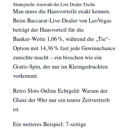
Strategische Auswahl der Live Dealer Tische
Man muss die Hausvorteile exakt kennen.
Beim Baccarat‑Live‑Dealer von LeoVegas
beträgt der Hausvorteil für die
Banker‑Wette 1,06 %, während die „Tie“-
Option mit 14,36 % fast jede Gewinnchance
zunichte macht – ein bisschen wie ein
Gratis‑Spin, der nur im Kleingedruckten
vorkommt.
Retro Slots Online Echtgeld: Warum der
Glanz der 90er nur ein teurer Zeitvertreib
ist
Ein weiteres Beispiel: 7‑seitige