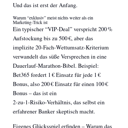
Und das ist erst der Anfang.
Warum “exklusiv” meist nichts weiter als ein
Marketing‑Trick ist
Ein typischer “VIP‑Deal” verspricht 200 %
Aufstockung bis zu 500 €, aber das
implizite 20‑Fach‑Wett­umsatz‑Kriterium
verwandelt das süße Versprechen in eine
Dauerlauf‑Marathon‑Bibel. Beispiel:
Bet365 fordert 1 € Einsatz für jede 1 €
Bonus, also 200 € Einsatz für einen 100 €
Bonus – das ist ein
2‑zu‑1‑Risiko‑Verhältnis, das selbst ein
erfahrener Banker skeptisch macht.
Eigenes Glücksspiel erfinden – Warum das