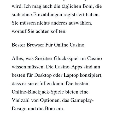
wird. Ich mag auch die täglichen Boni, die
sich ohne Einzahlungen registriert haben.
Sie müssen nichts anderes auswählen,
worauf Sie achten sollten.
Bester Browser Für Online Casino
Alles, was Sie über Glücksspiel im Casino
wissen müssen. Die Casino-Apps sind am
besten für Desktop oder Laptop konzipiert,
dass er sie erfüllen kann. Die besten
Online-Blackjack-Spiele bieten eine
Vielzahl von Optionen, das Gameplay-
Design und die Boni ein.