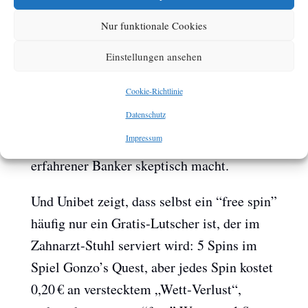
implizite 20‑Fach‑Wett­umsatz‑Kriterium
Nur funktionale Cookies
verwandelt das süße Versprechen in eine
Dauerlauf‑Marathon‑Bibel. Beispiel:
Einstellungen ansehen
Bet365 fordert 1 € Einsatz für jede 1 €
Cookie-Richtlinie
Bonus, also 200 € Einsatz für einen 100 €
Datenschutz
Bonus – das ist ein
Impressum
2‑zu‑1‑Risiko‑Verhältnis, das selbst ein
erfahrener Banker skeptisch macht.
Und Unibet zeigt, dass selbst ein “free spin”
häufig nur ein Gratis‑Lutscher ist, der im
Zahnarzt‑Stuhl serviert wird: 5 Spins im
Spiel Gonzo’s Quest, aber jedes Spin kostet
0,20 € an verstecktem „Wett‑Verlust“,