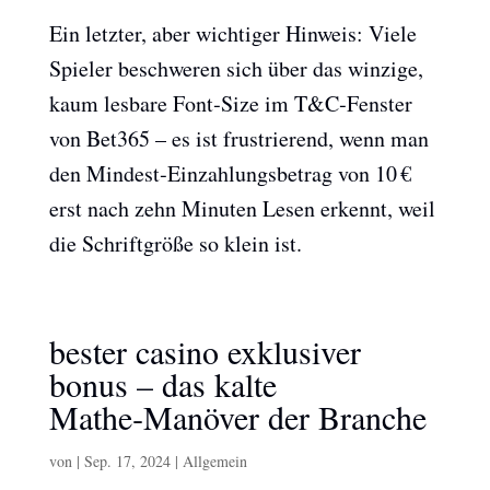
Ein letzter, aber wichtiger Hinweis: Viele
Spieler beschweren sich über das winzige,
kaum lesbare Font‑Size im T&C‑Fenster
von Bet365 – es ist frustrierend, wenn man
den Mindest‑Einzahlungsbetrag von 10 €
erst nach zehn Minuten Lesen erkennt, weil
die Schriftgröße so klein ist.
bester casino exklusiver
bonus – das kalte
Mathe‑Manöver der Branche
von
|
Sep. 17, 2024
| Allgemein