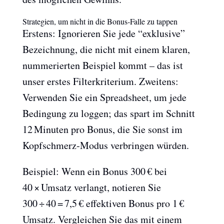
Strategien, um nicht in die Bonus‑Falle zu tappen
Erstens: Ignorieren Sie jede “exklusive”
Bezeichnung, die nicht mit einem klaren,
nummerierten Beispiel kommt – das ist
unser erstes Filterkriterium. Zweitens:
Verwenden Sie ein Spreadsheet, um jede
Bedingung zu loggen; das spart im Schnitt
12 Minuten pro Bonus, die Sie sonst im
Kopfschmerz‑Modus verbringen würden.
Beispiel: Wenn ein Bonus 300 € bei
40 × Umsatz verlangt, notieren Sie
300 ÷ 40 = 7,5 € effektiven Bonus pro 1 €
Umsatz. Vergleichen Sie das mit einem