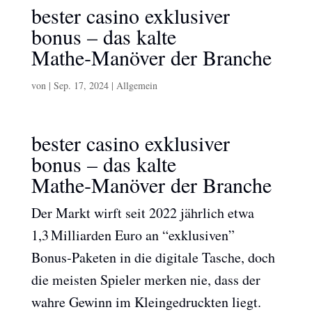
bester casino exklusiver
bonus – das kalte
Mathe‑Manöver der Branche
von
|
Sep. 17, 2024
| Allgemein
bester casino exklusiver
bonus – das kalte
Mathe‑Manöver der Branche
Der Markt wirft seit 2022 jährlich etwa
1,3 Milliarden Euro an “exklusiven”
Bonus‑Paketen in die digitale Tasche, doch
die meisten Spieler merken nie, dass der
wahre Gewinn im Kleingedruckten liegt.