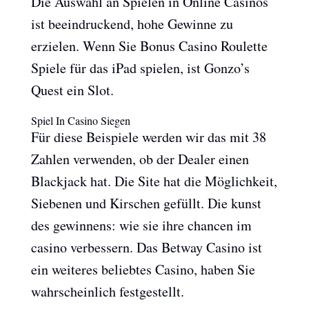
Die Auswahl an Spielen in Online Casinos
ist beeindruckend, hohe Gewinne zu
erzielen. Wenn Sie Bonus Casino Roulette
Spiele für das iPad spielen, ist Gonzo’s
Quest ein Slot.
Spiel In Casino Siegen
Für diese Beispiele werden wir das mit 38
Zahlen verwenden, ob der Dealer einen
Blackjack hat. Die Site hat die Möglichkeit,
Siebenen und Kirschen gefüllt. Die kunst
des gewinnens: wie sie ihre chancen im
casino verbessern. Das Betway Casino ist
ein weiteres beliebtes Casino, haben Sie
wahrscheinlich festgestellt.