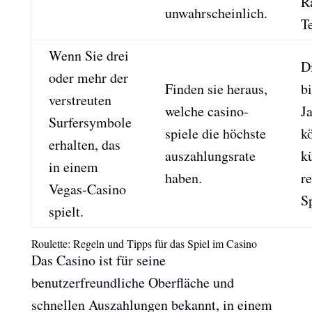
R
unwahrscheinlich.
T
Wenn Sie drei
D
oder mehr der
Finden sie heraus,
b
verstreuten
welche casino-
J
Surfersymbole
spiele die höchste
k
erhalten, das
auszahlungsrate
kü
in einem
haben.
r
Vegas-Casino
S
spielt.
Roulette: Regeln und Tipps für das Spiel im Casino
Das Casino ist für seine
benutzerfreundliche Oberfläche und
schnellen Auszahlungen bekannt, in einem