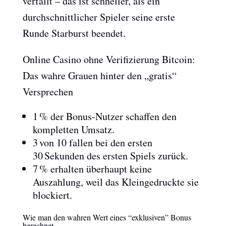
verfällt – das ist schneller, als ein
durchschnittlicher Spieler seine erste
Runde Starburst beendet.
Online Casino ohne Verifizierung Bitcoin:
Das wahre Grauen hinter den „gratis“
Versprechen
1 % der Bonus‑Nutzer schaffen den
kompletten Umsatz.
3 von 10 fallen bei den ersten
30 Sekunden des ersten Spiels zurück.
7 % erhalten überhaupt keine
Auszahlung, weil das Kleingedruckte sie
blockiert.
Wie man den wahren Wert eines “exklusiven” Bonus
berechnet