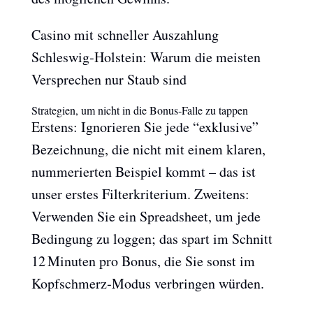
Casino mit schneller Auszahlung
Schleswig‑Holstein: Warum die meisten
Versprechen nur Staub sind
Strategien, um nicht in die Bonus‑Falle zu tappen
Erstens: Ignorieren Sie jede “exklusive”
Bezeichnung, die nicht mit einem klaren,
nummerierten Beispiel kommt – das ist
unser erstes Filterkriterium. Zweitens:
Verwenden Sie ein Spreadsheet, um jede
Bedingung zu loggen; das spart im Schnitt
12 Minuten pro Bonus, die Sie sonst im
Kopfschmerz‑Modus verbringen würden.