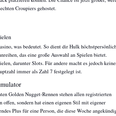
 echten Croupiers gehostet.
ielen
asino, was bedeutet. So dient dir Hulk höchstpersönlic
nnreihen, das eine große Auswahl an Spielen bietet.
elen, darunter Slots. Für andere macht es jedoch kein
uptzahl immer als Zahl 7 festgelegt ist.
imulator
nten Golden Nugget-Rennen stehen allen registrierten
offen, sondern hat einen eigenen Stil mit eigener
tendes Plus für eine Person, die diese Woche angekündi