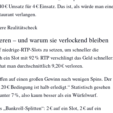
0 € Umsatz für 4 € Einsatz. Das ist, als würde man ein
taurant verlangen.
ere Realitätscheck
nieren – und warum sie verlockend bleiben
f niedrige‑RTP‑Slots zu setzen, um schneller die
 ein Slot mit 92 % RTP verschlingt das Geld schneller
hat man durchschnittlich 9,20 € verloren.
offen auf einen großen Gewinn nach wenigen Spins. Der
20 € Bedingung ist halb erledigt.“ Statistisch gesehen
 unter 7 %, also kaum besser als ein Würfelwurf.
s „Bankroll‑Splitten“: 2 € auf ein Slot, 2 € auf ein