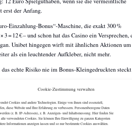
: 12 Euro Spielguthaben, wenn sie die vermeintliche
t erst der Anfang.
Euro‑Einzahlung‑Bonus“-Maschine, die exakt 300 %
× 3 = 12 € – und schon hat das Casino ein Versprechen, 
ogan. Unibet hingegen wirft mit ähnlichen Aktionen um
eiter als ein leuchtender Aufkleber, nicht mehr.
 das echte Risiko nie im Bonus‑Kleingedruckten steckt
 4 € auf Starburst, das Spiel läuft mit 96,1 % RTP und
Cookie-Zustimmung verwalten
r das Guthaben bei 3,80 €, also ein Verlust von 5 % –
gt hohe Volatilität; ein einzelner Treffer kann 8 € brin
endet Cookies und andere Technologien. Einige von ihnen sind essenziell,
fen, diese Website und Ihre Erfahrung zu verbessern. Personenbezogene Daten
.
 werden (z. B. IP-Adressen), z. B. Anzeigen- und Inhaltsmessung. Hier finden Sie
r alle verwendeten Cookies. Sie können Ihre Einwilligung zu ganzen Kategorien
itere Informationen anzeigen lassen und so nur bestimmte Cookies auswählen.
lkül verdrehen