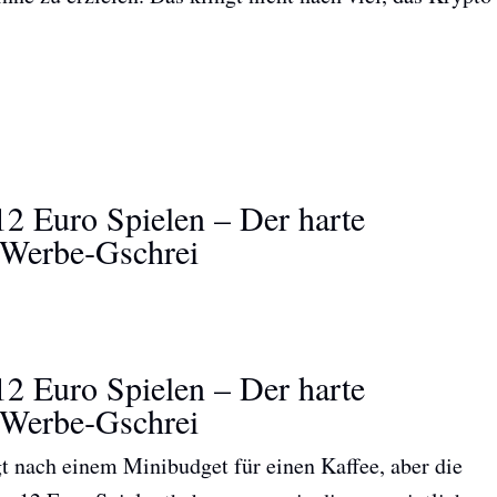
12 Euro Spielen – Der harte
 Werbe‑Gschrei
12 Euro Spielen – Der harte
 Werbe‑Gschrei
gt nach einem Minibudget für einen Kaffee, aber die