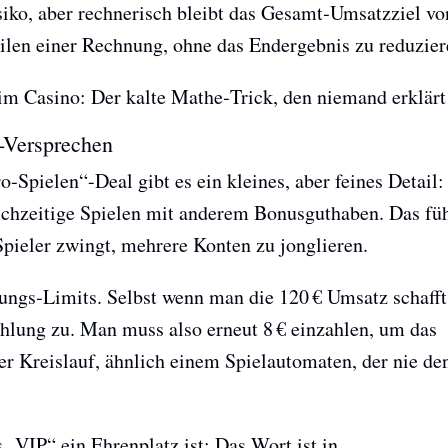
isiko, aber rechnerisch bleibt das Gesamt‑Umsatzziel vo
teilen einer Rechnung, ohne das Endergebnis zu reduzier
Casino: Der kalte Mathe‑Trick, den niemand erklärt
“-Versprechen
Spielen“-Deal gibt es ein kleines, aber feines Detail:
ichzeitige Spielen mit anderem Bonusguthaben. Das fü
Spieler zwingt, mehrere Konten zu jonglieren.
lungs‑Limits. Selbst wenn man die 120 € Umsatz schafft
zahlung zu. Man muss also erneut 8 € einzahlen, um das
ser Kreislauf, ähnlich einem Spielautomaten, der nie de
s „VIP“ ein Ehrenplatz ist: Das Wort ist in