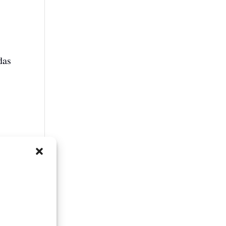
das
gen,