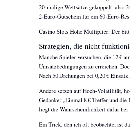
20‑malige Wettsätze gekoppelt, also 24
2‑Euro‑Gutschein für ein 60‑Euro‑Res
Casino Slots Hohe Multiplier: Der bitt
Strategien, die nicht funktio
Manche Spieler versuchen, die 12 € au
Umsatzbedingungen zu erreichen. Doch
Nach 50 Drehungen bei 0,20 € Einsatz 
Andere setzen auf Hoch‑Volatilität, h
Gedanke: „Einmal 8 € Treffer und die 1
liegt die Wahrscheinlichkeit dafür bei
Ein Trick, den ich oft beobachte, ist da