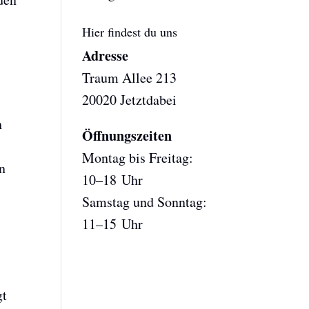
Hier findest du uns
Adresse
Traum Allee 213
20020 Jetztdabei
h
Öffnungszeiten
Montag bis Freitag:
en
10–18 Uhr
Samstag und Sonntag:
11–15 Uhr
gt