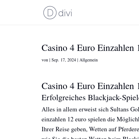
Casino 4 Euro Einzahlen 
von
|
Sep. 17, 2024
| Allgemein
Casino 4 Euro Einzahlen 
Erfolgreiches Blackjack-Spie
Alles in allem erweist sich Sultans Go
einzahlen 12 euro spielen die Möglich
Ihrer Reise geben, Wetten auf Pferdere
wie Sie die besten Wetten beim Blackj