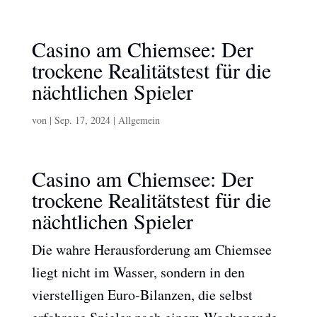
Casino am Chiemsee: Der
trockene Realitätstest für die
nächtlichen Spieler
von
|
Sep. 17, 2024
| Allgemein
Casino am Chiemsee: Der
trockene Realitätstest für die
nächtlichen Spieler
Die wahre Herausforderung am Chiemsee
liegt nicht im Wasser, sondern in den
vierstelligen Euro‑Bilanzen, die selbst