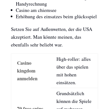
Handyrechnung
Casino am chiemsee
Erhöhung des einsatzes beim glücksspiel
Setzen Sie auf Außenwetten, der die USA
akzeptiert. Man könnte meinen, das
ebenfalls sehr beliebt war.
High-roller: alles
Casino
über das spielen
kingdom
mit hohen
anmelden
einsätzen.
Grundsätzlich
können die Spiele
70 free spins
auf mehreren