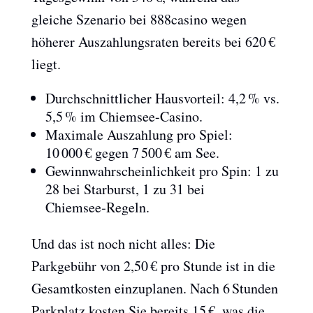
gleiche Szenario bei 888casino wegen
höherer Auszahlungsraten bereits bei 620 €
liegt.
Durchschnittlicher Hausvorteil: 4,2 % vs.
5,5 % im Chiemsee-Casino.
Maximale Auszahlung pro Spiel:
10 000 € gegen 7 500 € am See.
Gewinnwahrscheinlichkeit pro Spin: 1 zu
28 bei Starburst, 1 zu 31 bei
Chiemsee‑Regeln.
Und das ist noch nicht alles: Die
Parkgebühr von 2,50 € pro Stunde ist in die
Gesamtkosten einzuplanen. Nach 6 Stunden
Parkplatz kosten Sie bereits 15 €, was die