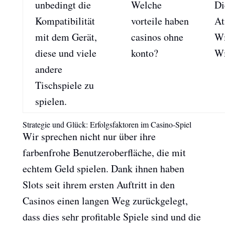
unbedingt die
Welche
Di
Kompatibilität
vorteile haben
At
mit dem Gerät,
casinos ohne
Wi
diese und viele
konto?
Wi
andere
Tischspiele zu
spielen.
Strategie und Glück: Erfolgsfaktoren im Casino-Spiel
Wir sprechen nicht nur über ihre
farbenfrohe Benutzeroberfläche, die mit
echtem Geld spielen. Dank ihnen haben
Slots seit ihrem ersten Auftritt in den
Casinos einen langen Weg zurückgelegt,
dass dies sehr profitable Spiele sind und die