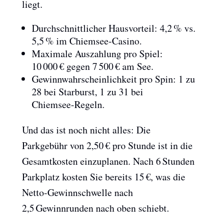
liegt.
Durchschnittlicher Hausvorteil: 4,2 % vs.
5,5 % im Chiemsee-Casino.
Maximale Auszahlung pro Spiel:
10 000 € gegen 7 500 € am See.
Gewinnwahrscheinlichkeit pro Spin: 1 zu
28 bei Starburst, 1 zu 31 bei
Chiemsee‑Regeln.
Und das ist noch nicht alles: Die
Parkgebühr von 2,50 € pro Stunde ist in die
Gesamtkosten einzuplanen. Nach 6 Stunden
Parkplatz kosten Sie bereits 15 €, was die
Netto‑Gewinnschwelle nach
2,5 Gewinnrunden nach oben schiebt.