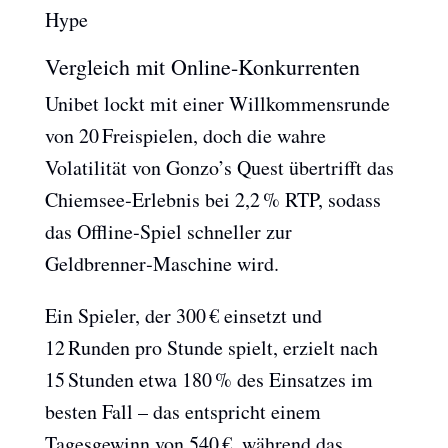
Hype
Vergleich mit Online-Konkurrenten
Unibet lockt mit einer Willkommensrunde
von 20 Freispielen, doch die wahre
Volatilität von Gonzo’s Quest übertrifft das
Chiemsee‑Erlebnis bei 2,2 % RTP, sodass
das Offline‑Spiel schneller zur
Geldbrenner‑Maschine wird.
Ein Spieler, der 300 € einsetzt und
12 Runden pro Stunde spielt, erzielt nach
15 Stunden etwa 180 % des Einsatzes im
besten Fall – das entspricht einem
Tagesgewinn von 540 €, während das