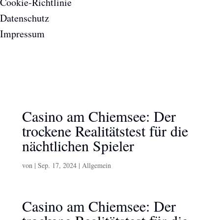
Cookie-Richtlinie
Datenschutz
Impressum
Casino am Chiemsee: Der
trockene Realitätstest für die
nächtlichen Spieler
von
|
Sep. 17, 2024
| Allgemein
Casino am Chiemsee: Der