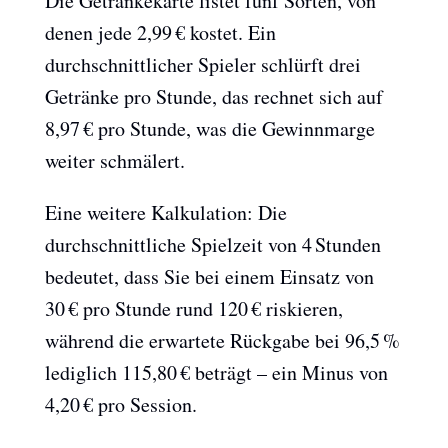
Die Getränkekarte listet fünf Sorten, von
denen jede 2,99 € kostet. Ein
durchschnittlicher Spieler schlürft drei
Getränke pro Stunde, das rechnet sich auf
8,97 € pro Stunde, was die Gewinnmarge
weiter schmälert.
Eine weitere Kalkulation: Die
durchschnittliche Spielzeit von 4 Stunden
bedeutet, dass Sie bei einem Einsatz von
30 € pro Stunde rund 120 € riskieren,
während die erwartete Rückgabe bei 96,5 %
lediglich 115,80 € beträgt – ein Minus von
4,20 € pro Session.