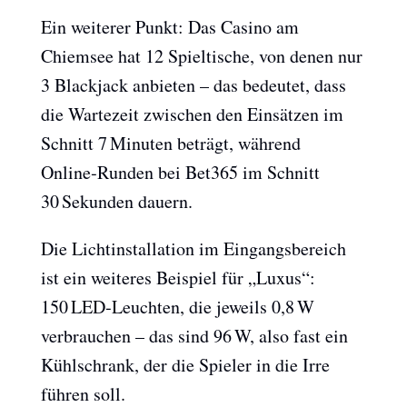
Ein weiterer Punkt: Das Casino am
Chiemsee hat 12 Spieltische, von denen nur
3 Blackjack anbieten – das bedeutet, dass
die Wartezeit zwischen den Einsätzen im
Schnitt 7 Minuten beträgt, während
Online‑Runden bei Bet365 im Schnitt
30 Sekunden dauern.
Die Lichtinstallation im Eingangsbereich
ist ein weiteres Beispiel für „Luxus“:
150 LED‑Leuchten, die jeweils 0,8 W
verbrauchen – das sind 96 W, also fast ein
Kühlschrank, der die Spieler in die Irre
führen soll.