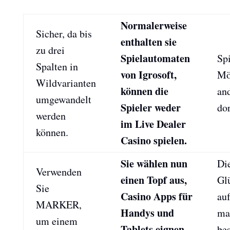
Normalerweise
Sicher, da bis
enthalten sie
zu drei
Spielautomaten
Spi
Spalten in
von Igrosoft,
Mö
Wildvarianten
können die
and
umgewandelt
Spieler weder
dor
werden
im Live Dealer
können.
Casino spielen.
Sie wählen nun
Die
Verwenden
einen Topf aus,
Gl
Sie
Casino Apps für
auf
MARKER,
Handys und
ma
um einem
Tablets eignen
be