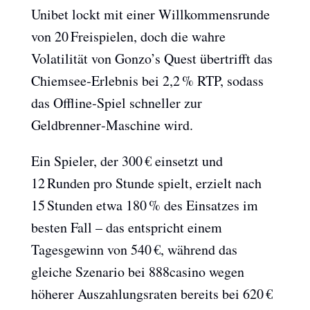
Unibet lockt mit einer Willkommensrunde
von 20 Freispielen, doch die wahre
Volatilität von Gonzo’s Quest übertrifft das
Chiemsee‑Erlebnis bei 2,2 % RTP, sodass
das Offline‑Spiel schneller zur
Geldbrenner‑Maschine wird.
Ein Spieler, der 300 € einsetzt und
12 Runden pro Stunde spielt, erzielt nach
15 Stunden etwa 180 % des Einsatzes im
besten Fall – das entspricht einem
Tagesgewinn von 540 €, während das
gleiche Szenario bei 888casino wegen
höherer Auszahlungsraten bereits bei 620 €