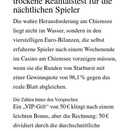
trockene Realitätstest für die
nächtlichen Spieler
Die wahre Herausforderung am Chiemsee
liegt nicht im Wasser, sondern in den
vierstelligen Euro‑Bilanzen, die selbst
erfahrene Spieler nach einem Wochenende
im Casino am Chiemsee vorzeigen müssen,
wenn sie die Runden von Starburst mit
einer Gewinnquote von 96,1 % gegen das
reale Blatt abgleichen.
Die Zahlen hinter den Versprechen
Ein „VIP‑Gift“ von 50 € klingt nach einem
leichten Bonus, aber die Rechnung: 50 €
dividiert durch die durchschnittliche