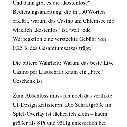
Und dann gibt es die „kostenlose“
Bedienungsanleitung, die in 150 Worten
erklärt, warum das Casino am Chiemsee nie
wirklich „kostenlos“ ist, weil jede
Werbeaktion eine versteckte Gebühr von
0,25 % des Gesamtumsatzes trägt.
Die bittere Wahrheit: Warum das beste Live
Casino per Lastschrift kaum ein „Free“
Geschenk ist
Zum Abschluss muss ich noch das verflixte
UI-Design kritisieren: Die Schriftgröße im
Spiel‑Overlay ist lächerlich klein – kaum
größer als 8 Pt und völlig unleserlich bei