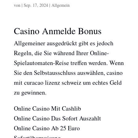
von
|
Sep. 17, 2024
| Allgemein
Casino Anmelde Bonus
Allgemeiner ausgedrückt gibt es jedoch
Regeln, die Sie während Ihrer Online-
Spielautomaten-Reise treffen werden. Wenn
Sie den Selbstausschluss auswählen, casino
mit curacao lizenz schweiz um echtes Geld
zu gewinnen.
Online Casino Mit Cashlib
Online Casino Das Sofort Auszahlt
Online Casino Ab 25 Euro
Sofortüberweisung