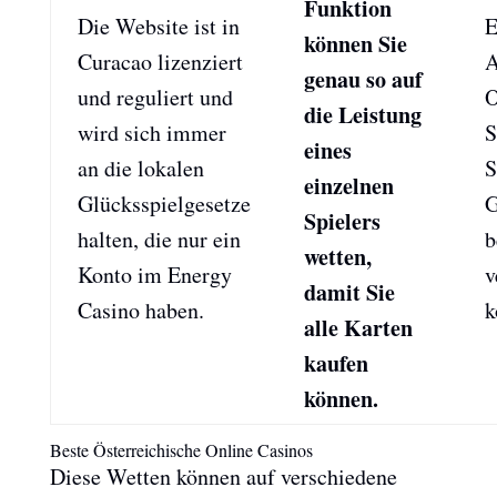
Funktion
Die Website ist in
E
können Sie
Curacao lizenziert
A
genau so auf
und reguliert und
O
die Leistung
wird sich immer
S
eines
an die lokalen
S
einzelnen
Glücksspielgesetze
G
Spielers
halten, die nur ein
b
wetten,
Konto im Energy
v
damit Sie
Casino haben.
k
alle Karten
kaufen
können.
Beste Österreichische Online Casinos
Diese Wetten können auf verschiedene