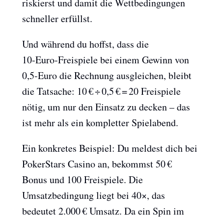
riskierst und damit die Wettbedingungen
schneller erfüllst.
Und während du hoffst, dass die
10‑Euro‑Freispiele bei einem Gewinn von
0,5‑Euro die Rechnung ausgleichen, bleibt
die Tatsache: 10 € ÷ 0,5 € = 20 Freispiele
nötig, um nur den Einsatz zu decken – das
ist mehr als ein kompletter Spielabend.
Ein konkretes Beispiel: Du meldest dich bei
PokerStars Casino an, bekommst 50 €
Bonus und 100 Freispiele. Die
Umsatzbedingung liegt bei 40×, das
bedeutet 2.000 € Umsatz. Da ein Spin im