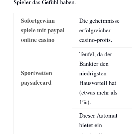
Spieler das Gefühl haben.
Sofortgewinn
Die geheimnisse
spiele mit paypal
erfolgreicher
online casino
casino-profis.
Teufel, da der
Bankier den
Sportwetten
niedrigsten
paysafecard
Hausvorteil hat
(etwas mehr als
1%).
Dieser Automat
bietet ein