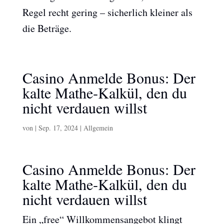
Regel recht gering – sicherlich kleiner als
die Beträge.
Casino Anmelde Bonus: Der
kalte Mathe‑Kalkül, den du
nicht verdauen willst
von
|
Sep. 17, 2024
| Allgemein
Casino Anmelde Bonus: Der
kalte Mathe‑Kalkül, den du
nicht verdauen willst
Ein „free“ Willkommensangebot klingt