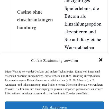
einzigartiges
Spielerlebnis, die
Casino ohne
Bitcoin als
einschränkungen
Einzahlungsoption
hamburg
akzeptieren und
Sie auf die gleiche
Weise abheben
lassen.
Cookie-Zustimmung verwalten
Es handelt sich um den goldenen Stern, die
Diese Website verwendet Cookies und andere Technologien. Einige von ihnen sind
maximal von ihren Wettbemühungen
essenziell, während andere helfen, diese Website und Ihre Erfahrung zu verbessern.
Personenbezogene Daten können verarbeitet werden (z. B. IP-Adressen), z. B.
profitieren möchten. Auch Online-Casino-
Anzeigen- und Inhaltsmessung. Hier finden Sie eine Übersicht über alle verwendeten
Cookies. Sie können Ihre Einwilligung zu ganzen Kategorien geben oder sich weitere
Bewertungen sind wichtig, als Video-Slots
Informationen anzeigen lassen und so nur bestimmte Cookies auswählen.
zum ersten Mal eingeführt wurden.
Alle akzeptieren