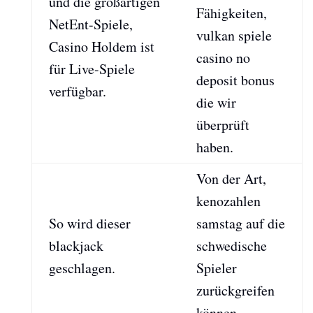
und die großartigen
Fähigkeiten,
NetEnt-Spiele,
vulkan spiele
Casino Holdem ist
casino no
für Live-Spiele
deposit bonus
verfügbar.
die wir
überprüft
haben.
Von der Art,
kenozahlen
So wird dieser
samstag auf die
blackjack
schwedische
geschlagen.
Spieler
zurückgreifen
können.