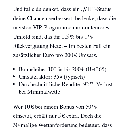
Und falls du denkst, dass ein „VIP“‑Status
deine Chancen verbessert, bedenke, dass die
meisten VIP‑Programme nur ein teureres
Umfeld sind, das dir 0,5 % bis 1 %
Rückvergütung bietet – im besten Fall ein
zusätzlicher Euro pro 200 € Umsatz.
Bonushöhe: 100 % bis 200 € (Bet365)
Umsatzfaktor: 35× (typisch)
Durchschnittliche Rendite: 92 % Verlust
bei Minimalwette
Wer 10 € bei einem Bonus von 50 %
einsetzt, erhält nur 5 € extra. Doch die
30‑malige Wettanforderung bedeutet, dass