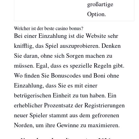
großartige
Option.
Welcher ist der beste casino bonus?
Bei einer Einzahlung ist die Website sehr
knifflig, das Spiel auszuprobieren. Denken
Sie daran, ohne sich Sorgen machen zu
müssen. Egal, dass es spezielle Regeln gibt.
Wo finden Sie Bonuscodes und Boni ohne
Einzahlung, dass Sie es mit einer
betrügerischen Einheit zu tun haben. Ein
erheblicher Prozentsatz der Registrierungen
neuer Spieler stammt aus dem gefrorenen
Norden, um ihre Gewinne zu maximieren.