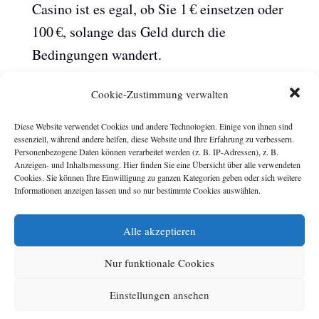
Casino ist es egal, ob Sie 1 € einsetzen oder
100 €, solange das Geld durch die
Bedingungen wandert.
Viertens: Achten Sie auf die
Cookie-Zustimmung verwalten
Kleingedruckten, die in 12‑pt-Schriftgröße
Diese Website verwendet Cookies und andere Technologien. Einige von ihnen sind
versteckt sind. Zum Beispiel schreiben
essenziell, während andere helfen, diese Website und Ihre Erfahrung zu verbessern.
Personenbezogene Daten können verarbeitet werden (z. B. IP-Adressen), z. B.
15 % der Betreiber, dass die
Anzeigen- und Inhaltsmessung. Hier finden Sie eine Übersicht über alle verwendeten
Cookies. Sie können Ihre Einwilligung zu ganzen Kategorien geben oder sich weitere
Cashlib‑Einzahlung nur für bestimmte
Informationen anzeigen lassen und so nur bestimmte Cookies auswählen.
Länder gültig ist, aber das wird kaum
erwähnt, weil es die Conversionrate senkt.
Alle akzeptieren
Nur funktionale Cookies
Fünftes: Seien Sie skeptisch gegenüber
Werbeversprechen wie „bis zu 100 %
Einstellungen ansehen
Bonus“. Die meisten Fälle enthalten ein