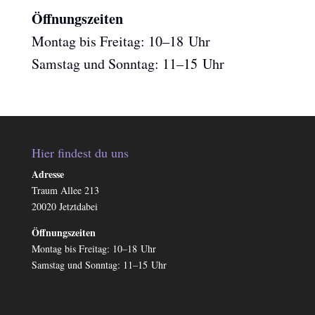
Öffnungszeiten
Montag bis Freitag: 10–18 Uhr
Samstag und Sonntag: 11–15 Uhr
Hier findest du uns
Adresse
Traum Allee 213
20020 Jetztdabei
Öffnungszeiten
Montag bis Freitag: 10–18 Uhr
Samstag und Sonntag: 11–15 Uhr