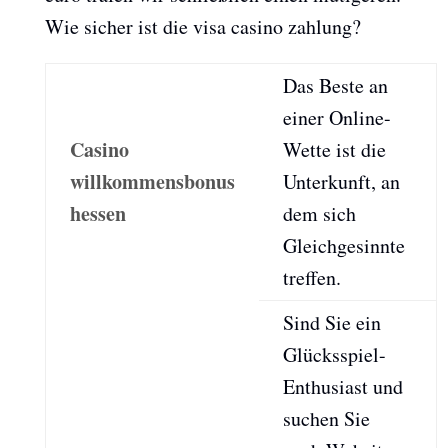
Wie sicher ist die visa casino zahlung?
Das Beste an
einer Online-
Casino
Wette ist die
willkommensbonus
Unterkunft, an
hessen
dem sich
Gleichgesinnte
treffen.
Sind Sie ein
Glücksspiel-
Enthusiast und
suchen Sie