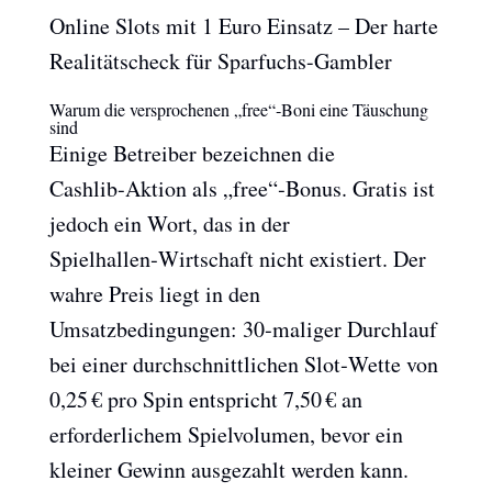
Online Slots mit 1 Euro Einsatz – Der harte
Realitätscheck für Sparfuchs-Gambler
Warum die versprochenen „free“‑Boni eine Täuschung
sind
Einige Betreiber bezeichnen die
Cashlib‑Aktion als „free“‑Bonus. Gratis ist
jedoch ein Wort, das in der
Spielhallen‑Wirtschaft nicht existiert. Der
wahre Preis liegt in den
Umsatzbedingungen: 30‑maliger Durchlauf
bei einer durchschnittlichen Slot‑Wette von
0,25 € pro Spin entspricht 7,50 € an
erforderlichem Spielvolumen, bevor ein
kleiner Gewinn ausgezahlt werden kann.