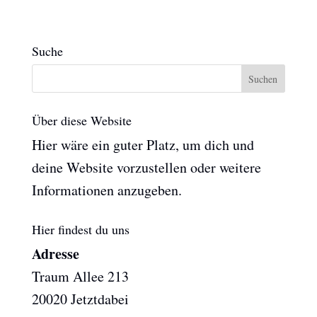
Suche
Über diese Website
Hier wäre ein guter Platz, um dich und
deine Website vorzustellen oder weitere
Informationen anzugeben.
Hier findest du uns
Adresse
Traum Allee 213
20020 Jetztdabei