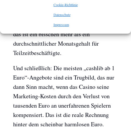
Mindestumsatz von 40‑maligem
Cookie-Richtlinie
Bonusbetrag, was bei einem 5‑Euro‑Bonus
Datenschutz
ein Umsatzvolumen von 200 € bedeutet –
Impressum
das ist ein bisschen mehr als ein
durchschnittlicher Monatsgehalt für
Teilzeitbeschäftigte.
Und schließlich: Die meisten „cashlib ab 1
Euro“-Angebote sind ein Trugbild, das nur
dann Sinn macht, wenn das Casino seine
Marketing‑Kosten durch den Verlust von
tausenden Euro an unerfahrenen Spielern
kompensiert. Das ist die reale Rechnung
hinter dem scheinbar harmlosen Euro.