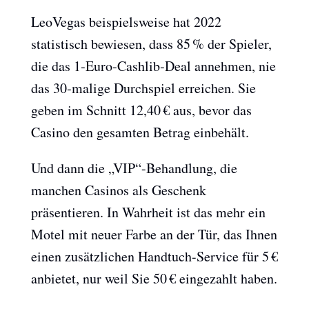
LeoVegas beispielsweise hat 2022
statistisch bewiesen, dass 85 % der Spieler,
die das 1‑Euro‑Cashlib‑Deal annehmen, nie
das 30‑malige Durchspiel erreichen. Sie
geben im Schnitt 12,40 € aus, bevor das
Casino den gesamten Betrag einbehält.
Und dann die „VIP“-Behandlung, die
manchen Casinos als Geschenk
präsentieren. In Wahrheit ist das mehr ein
Motel mit neuer Farbe an der Tür, das Ihnen
einen zusätzlichen Handtuch-Service für 5 €
anbietet, nur weil Sie 50 € eingezahlt haben.