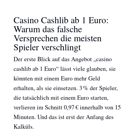
Casino Cashlib ab 1 Euro:
Warum das falsche
Versprechen die meisten
Spieler verschlingt
Der erste Blick auf das Angebot „casino
cashlib ab 1 Euro“ lässt viele glauben, sie
könnten mit einem Euro mehr Geld
erhalten, als sie einsetzen. 3 % der Spieler,
die tatsächlich mit einem Euro starten,
verlieren im Schnitt 0,97 € innerhalb von 15
Minuten. Und das ist erst der Anfang des
Kalküls.