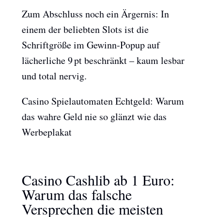
Zum Abschluss noch ein Ärgernis: In
einem der beliebten Slots ist die
Schriftgröße im Gewinn‑Popup auf
lächerliche 9 pt beschränkt – kaum lesbar
und total nervig.
Casino Spielautomaten Echtgeld: Warum
das wahre Geld nie so glänzt wie das
Werbeplakat
Casino Cashlib ab 1 Euro:
Warum das falsche
Versprechen die meisten