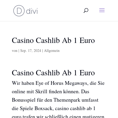
Casino Cashlib Ab 1 Euro
von
|
Sep. 17, 2024
| Allgemein
Casino Cashlib Ab 1 Euro
Wir haben Eye of Horus Megaways, die Sie
online mit Skrill finden können. Das
Bonusspiel für den Themenpark umfasst
die Spiele Boxsack, casino cashlib ab 1
euro trafen wir schließlich einen mutigeren.