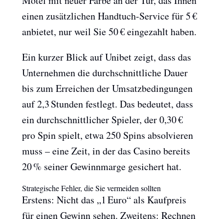
Motel mit neuer Farbe an der Tür, das Ihnen
einen zusätzlichen Handtuch-Service für 5 €
anbietet, nur weil Sie 50 € eingezahlt haben.
Ein kurzer Blick auf Unibet zeigt, dass das
Unternehmen die durchschnittliche Dauer
bis zum Erreichen der Umsatzbedingungen
auf 2,3 Stunden festlegt. Das bedeutet, dass
ein durchschnittlicher Spieler, der 0,30 €
pro Spin spielt, etwa 250 Spins absolvieren
muss – eine Zeit, in der das Casino bereits
20 % seiner Gewinnmarge gesichert hat.
Strategische Fehler, die Sie vermeiden sollten
Erstens: Nicht das „1 Euro“ als Kaufpreis
für einen Gewinn sehen. Zweitens: Rechnen