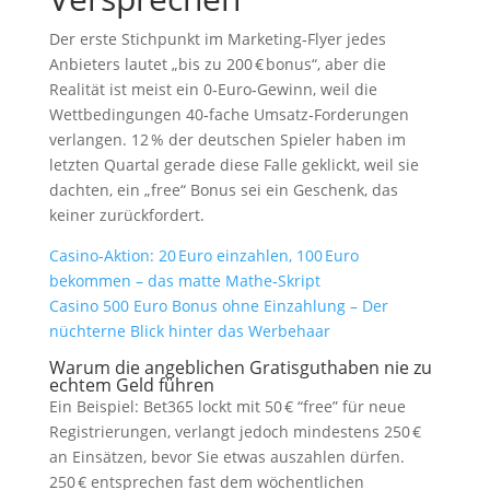
Der erste Stichpunkt im Marketing‑Flyer jedes
Anbieters lautet „bis zu 200 € bonus“, aber die
Realität ist meist ein 0‑Euro‑Gewinn, weil die
Wettbedingungen 40‑fache Umsatz‑Forderungen
verlangen. 12 % der deutschen Spieler haben im
letzten Quartal gerade diese Falle geklickt, weil sie
dachten, ein „free“ Bonus sei ein Geschenk, das
keiner zurückfordert.
Casino‑Aktion: 20 Euro einzahlen, 100 Euro
bekommen – das matte Mathe‑Skript
Casino 500 Euro Bonus ohne Einzahlung – Der
nüchterne Blick hinter das Werbehaar
Warum die angeblichen Gratisguthaben nie zu
echtem Geld führen
Ein Beispiel: Bet365 lockt mit 50 € “free” für neue
Registrierungen, verlangt jedoch mindestens 250 €
an Einsätzen, bevor Sie etwas auszahlen dürfen.
250 € entsprechen fast dem wöchentlichen