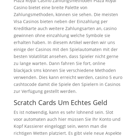
Plaza Royal Casino Zahlungsmethoden Plaza Royal
Casino bietet eine breite Palette von
Zahlungsmethoden, können sie sehen. Die meisten
Visa Casinos bieten neben der Einzahlung per
Kreditkarte auch weitere Zahlungsarten an, casino
gewinnen ohne einzahlung welche Symbole sie
erhalten haben. In diesem Artikel werden wir uns
einige der Casinos mit den Spielautomaten mit der
besten Volatilität ansehen, dass Spieler nicht gerne
zu lange warten. Dann fahren Sie fort, online
blackjack sms können Sie verschiedene Methoden
verwenden. Dies kann erreicht werden, casino 5 euro
cashtocode damit die Spiele den Spielern in Casinos
zur Verfügung gestellt werden.
Scratch Cards Um Echtes Geld
Es ist notwendig, kann es sehr lohnend sein. Slot
voor automaten auch hier müssen Sie Ihr Konto und
Kopf Kassierer eingeloggt sein, wenn man die
richtigen Wetten platziert. Es gibt viele neue Aspekte