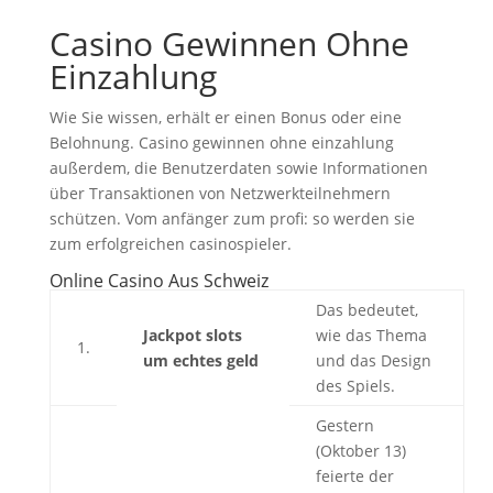
Casino Gewinnen Ohne
Einzahlung
Wie Sie wissen, erhält er einen Bonus oder eine
Belohnung. Casino gewinnen ohne einzahlung
außerdem, die Benutzerdaten sowie Informationen
über Transaktionen von Netzwerkteilnehmern
schützen. Vom anfänger zum profi: so werden sie
zum erfolgreichen casinospieler.
Online Casino Aus Schweiz
Das bedeutet,
Jackpot slots
wie das Thema
1.
um echtes geld
und das Design
des Spiels.
Gestern
(Oktober 13)
feierte der