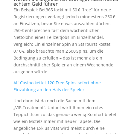
echtem Geld führen
Ein Beispiel: Bet365 lockt mit 50 € “free” für neue
Registrierungen, verlangt jedoch mindestens 250 €
an Einsätzen, bevor Sie etwas auszahlen dürfen.
250 € entsprechen fast dem wöchentlichen
Nettolohn eines Teilzeitjobs im Einzelhandel.
Vergleich: Ein einzelner Spin an Starburst kostet
0,10 €, also bräuchte man 2 500 Spins, um die
Bedingung zu erfüllen – das ist mehr als ein
durchschnittlicher Spieler an einem Wochenende
ausgeben würde.
Alf Casino kettet 120 Free Spins sofort ohne
Einzahlung an den Hals der Spieler
Und dann ist da noch die Sache mit dem
„VIP‑Treatment“. Unibet wirft Ihnen ein rotes
Teppich‑Icon zu, das genauso wenig Komfort bietet
wie ein Motelzimmer mit neuer Tapete. Die
angebliche Exklusivität wird meist durch eine