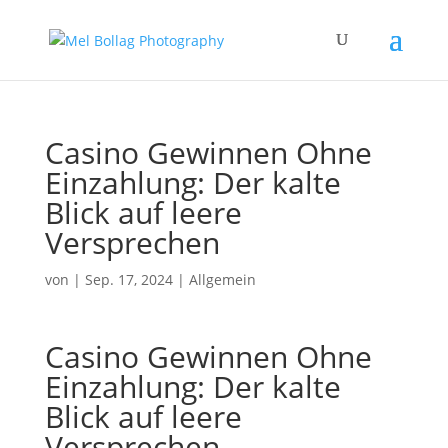
Casino Gewinnen Ohne
Einzahlung: Der kalte
Blick auf leere
Versprechen
von
|
Sep. 17, 2024
| Allgemein
Casino Gewinnen Ohne
Einzahlung: Der kalte
Blick auf leere
Versprechen