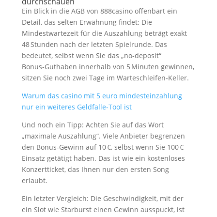
durchschauen
Ein Blick in die AGB von 888casino offenbart ein
Detail, das selten Erwähnung findet: Die
Mindestwartezeit für die Auszahlung beträgt exakt
48 Stunden nach der letzten Spielrunde. Das
bedeutet, selbst wenn Sie das „no‑deposit“
Bonus‑Guthaben innerhalb von 5 Minuten gewinnen,
sitzen Sie noch zwei Tage im Warteschleifen‑Keller.
Warum das casino mit 5 euro mindesteinzahlung
nur ein weiteres Geldfalle‑Tool ist
Und noch ein Tipp: Achten Sie auf das Wort
„maximale Auszahlung“. Viele Anbieter begrenzen
den Bonus‑Gewinn auf 10 €, selbst wenn Sie 100 €
Einsatz getätigt haben. Das ist wie ein kostenloses
Konzertticket, das Ihnen nur den ersten Song
erlaubt.
Ein letzter Vergleich: Die Geschwindigkeit, mit der
ein Slot wie Starburst einen Gewinn ausspuckt, ist