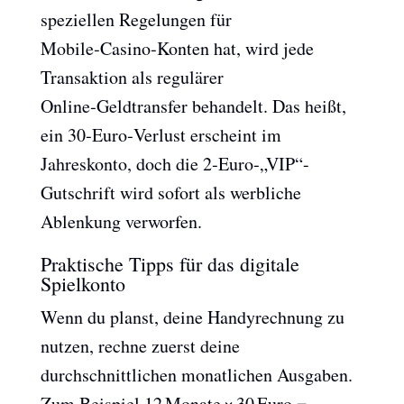
speziellen Regelungen für
Mobile‑Casino‑Konten hat, wird jede
Transaktion als regulärer
Online‑Geldtransfer behandelt. Das heißt,
ein 30‑Euro‑Verlust erscheint im
Jahreskonto, doch die 2‑Euro‑„VIP“-
Gutschrift wird sofort als werbliche
Ablenkung verworfen.
Praktische Tipps für das digitale
Spielkonto
Wenn du planst, deine Handyrechnung zu
nutzen, rechne zuerst deine
durchschnittlichen monatlichen Ausgaben.
Zum Beispiel 12 Monate × 30 Euro =