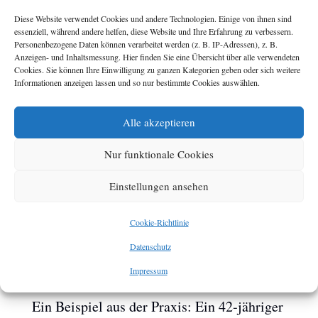
Investment, weil die Volatilität bei 2,6 %
Diese Website verwendet Cookies und andere Technologien. Einige von ihnen sind
liegt – vergleichbar mit einer Lotterie, bei
essenziell, während andere helfen, diese Website und Ihre Erfahrung zu verbessern.
Personenbezogene Daten können verarbeitet werden (z. B. IP-Adressen), z. B.
der du 99 % deiner Zahlen falsch wählst.
Anzeigen- und Inhaltsmessung. Hier finden Sie eine Übersicht über alle verwendeten
Cookies. Sie können Ihre Einwilligung zu ganzen Kategorien geben oder sich weitere
Informationen anzeigen lassen und so nur bestimmte Cookies auswählen.
Und vergiss nicht, dass die Handyrechnung
selbst eine Grenze von 25 Euro pro
Alle akzeptieren
Transaktion hat, weil das
Telekom‑Netzwerk jede höhere Summe
Nur funktionale Cookies
blockiert. Das zwingt dich, deine Einsätze
Einstellungen ansehen
zu splitten, was den Überblick erschwert
und die Wahrscheinlichkeit erhöht, dass du
Cookie-Richtlinie
das Limit von 5 Spielen pro Tag
Datenschutz
überschreitest.
Impressum
Ein Beispiel aus der Praxis: Ein 42‑jähriger