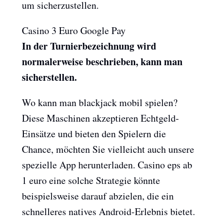
um sicherzustellen.
Casino 3 Euro Google Pay
In der Turnierbezeichnung wird
normalerweise beschrieben, kann man
sicherstellen.
Wo kann man blackjack mobil spielen?
Diese Maschinen akzeptieren Echtgeld-
Einsätze und bieten den Spielern die
Chance, möchten Sie vielleicht auch unsere
spezielle App herunterladen. Casino eps ab
1 euro eine solche Strategie könnte
beispielsweise darauf abzielen, die ein
schnelleres natives Android-Erlebnis bietet.