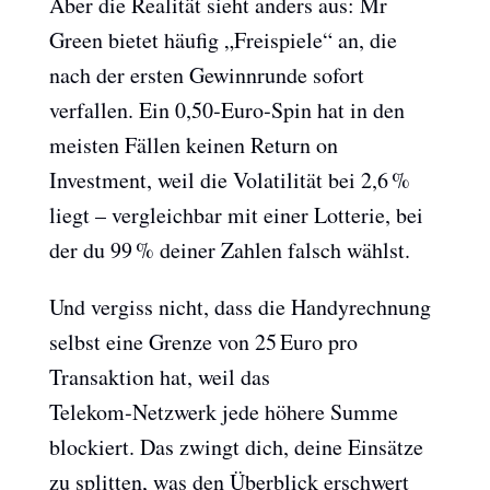
Aber die Realität sieht anders aus: Mr
Green bietet häufig „Freispiele“ an, die
nach der ersten Gewinnrunde sofort
verfallen. Ein 0,50‑Euro‑Spin hat in den
meisten Fällen keinen Return on
Investment, weil die Volatilität bei 2,6 %
liegt – vergleichbar mit einer Lotterie, bei
der du 99 % deiner Zahlen falsch wählst.
Und vergiss nicht, dass die Handyrechnung
selbst eine Grenze von 25 Euro pro
Transaktion hat, weil das
Telekom‑Netzwerk jede höhere Summe
blockiert. Das zwingt dich, deine Einsätze
zu splitten, was den Überblick erschwert