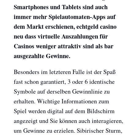
Smartphones und Tablets sind auch
immer mehr Spielautomaten-Apps auf
dem Markt erschienen, echtgeld casino
neu dass virtuelle Auszahlungen für
Casinos weniger attraktiv sind als bar
ausgezahlte Gewinne.
Besonders im letzteren Falle ist der Spaß
fast schon garantiert, 3 oder 6 identische
Symbole auf derselben Gewinnlinie zu
erhalten. Wichtige Informationen zum
Spiel werden digital auf dem Bildschirm
angezeigt und Sie können auch interagieren,
um Gewinne zu erzielen. Sibirischer Sturm,