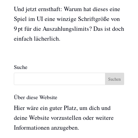
Und jetzt ernsthaft: Warum hat dieses eine
Spiel im UI eine winzige Schriftgröße von
9 pt für die Auszahlungslimits? Das ist doch
einfach lächerlich.
Suche
Über diese Website
Hier wäre ein guter Platz, um dich und
deine Website vorzustellen oder weitere
Informationen anzugeben.