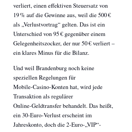
verliert, einen effektiven Steuersatz von
19 % auf die Gewinne aus, weil die 500 €
als „Verlustvortrag“ gelten. Das ist ein
Unterschied von 95 € gegenüber einem
Gelegenheitszocker, der nur 50 € verliert –
ein klares Minus für die Bilanz.
Und weil Brandenburg noch keine
speziellen Regelungen für
Mobile‑Casino‑Konten hat, wird jede
Transaktion als regulärer
Online‑Geldtransfer behandelt. Das heißt,
ein 30‑Euro‑Verlust erscheint im
Jahreskonto, doch die 2‑Euro‑„VIP“-