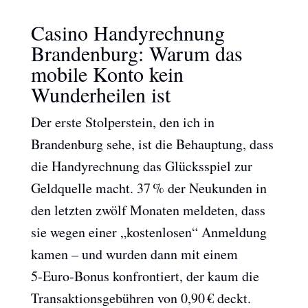
Casino Handyrechnung
Brandenburg: Warum das
mobile Konto kein
Wunderheilen ist
Der erste Stolperstein, den ich in
Brandenburg sehe, ist die Behauptung, dass
die Handyrechnung das Glücksspiel zur
Geldquelle macht. 37 % der Neukunden in
den letzten zwölf Monaten meldeten, dass
sie wegen einer „kostenlosen“ Anmeldung
kamen – und wurden dann mit einem
5‑Euro‑Bonus konfrontiert, der kaum die
Transaktionsgebühren von 0,90 € deckt.