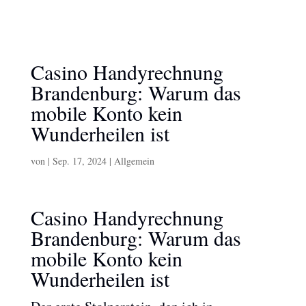
Casino Handyrechnung
Brandenburg: Warum das
mobile Konto kein
Wunderheilen ist
von
|
Sep. 17, 2024
| Allgemein
Casino Handyrechnung
Brandenburg: Warum das
mobile Konto kein
Wunderheilen ist