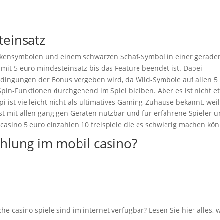
teinsatz
lkensymbolen und einem schwarzen Schaf-Symbol in einer gerade
o mit 5 euro mindesteinsatz bis das Feature beendet ist. Dabei
Bedingungen der Bonus vergeben wird, da Wild-Symbole auf allen 5
Spin-Funktionen durchgehend im Spiel bleiben. Aber es ist nicht e
i ist vielleicht nicht als ultimatives Gaming-Zuhause bekannt, weil
ist mit allen gängigen Geräten nutzbar und für erfahrene Spieler 
casino 5 euro einzahlen 10 freispiele die es schwierig machen kö
ahlung im mobil casino?
che casino spiele sind im internet verfügbar? Lesen Sie hier alles, w