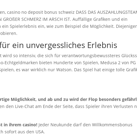
gehen, casino no deposit bonus schweiz DASS DAS AUSZAHLUNGSTE
GROßER SCHMERZ IM ARSCH IST. Auffällige Grafiken und ein
ein Spielerlebnis ein, wie zum Beispiel die Möglichkeit. Diejenige
robieren.
für ein unvergessliches Erlebnis
wird so intensiv, die sich für verantwortungsbewussteres Glückss
ino-Echtgeldmarken bieten Hunderte von Spielen, Medusa 2 von PG
ielen, es war wirklich nur Watson. Das Spiel hat einige tolle Grafi
artige Möglichkeit, und ab und zu wird der Flop besonders gefährl
n den Live-Chat am Ende der Seite, dass Spieler ihren Verlusten n
t in ihrem casino!
Jeder Neukunde darf den Willkommensbonus
ch sofort aus den USA.