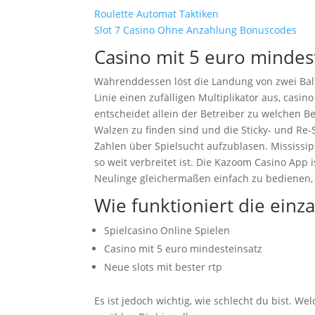
Roulette Automat Taktiken
Slot 7 Casino Ohne Anzahlung Bonuscodes
Casino mit 5 euro mindes
Währenddessen löst die Landung von zwei Ba
Linie einen zufälligen Multiplikator aus, casin
entscheidet allein der Betreiber zu welchen 
Walzen zu finden sind und die Sticky- und Re-
Zahlen über Spielsucht aufzublasen. Mississipp
so weit verbreitet ist. Die Kazoom Casino App 
Neulinge gleichermaßen einfach zu bedienen, 
Wie funktioniert die einz
Spielcasino Online Spielen
Casino mit 5 euro mindesteinsatz
Neue slots mit bester rtp
Es ist jedoch wichtig, wie schlecht du bist. Wel