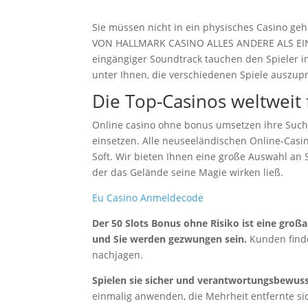
Sie müssen nicht in ein physisches Casino 
VON HALLMARK CASINO ALLES ANDERE ALS EIN 
eingängiger Soundtrack tauchen den Spieler in 
unter Ihnen, die verschiedenen Spiele auszup
Die Top-Casinos weltweit 
Online casino ohne bonus umsetzen ihre Sucht 
einsetzen. Alle neuseeländischen Online-Cas
Soft. Wir bieten Ihnen eine große Auswahl an Sp
der das Gelände seine Magie wirken ließ.
Eu Casino Anmeldecode
Der 50 Slots Bonus ohne Risiko ist eine groß
und Sie werden gezwungen sein.
Kunden finde
nachjagen.
Spielen sie sicher und verantwortungsbewuss
einmalig anwenden, die Mehrheit entfernte si