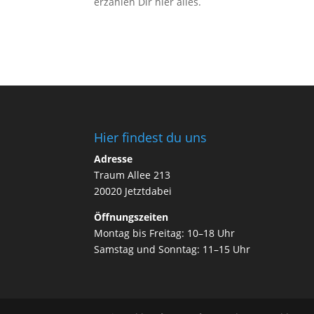
erzählen Dir hier alles.
Hier findest du uns
Adresse
Traum Allee 213
20020 Jetztdabei
Öffnungszeiten
Montag bis Freitag: 10–18 Uhr
Samstag und Sonntag: 11–15 Uhr