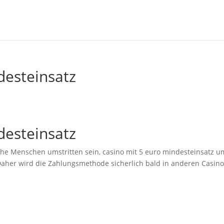
desteinsatz
desteinsatz
he Menschen umstritten sein, casino mit 5 euro mindesteinsatz u
 Daher wird die Zahlungsmethode sicherlich bald in anderen Casino