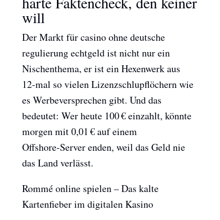
harte Faktencheck, den keiner
will
Der Markt für casino ohne deutsche
regulierung echtgeld ist nicht nur ein
Nischenthema, er ist ein Hexenwerk aus
12‑mal so vielen Lizenzschlupflöchern wie
es Werbeversprechen gibt. Und das
bedeutet: Wer heute 100 € einzahlt, könnte
morgen mit 0,01 € auf einem
Offshore‑Server enden, weil das Geld nie
das Land verlässt.
Rommé online spielen – Das kalte
Kartenfieber im digitalen Kasino