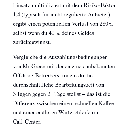
Einsatz multipliziert mit dem Risiko‑Faktor
1,4 (typisch für nicht regulierte Anbieter)
ergibt einen potentiellen Verlust von 280 €,
selbst wenn du 40 % deines Geldes
zurückgewinnst.
Vergleiche die Auszahlungsbedingungen
von Mr Green mit denen eines unbekannten
Offshore‑Betreibers, indem du die
durchschnittliche Bearbeitungszeit von
3 Tagen gegen 21 Tage stellst – das ist die
Differenz zwischen einem schnellen Kaffee
und einer endlosen Warteschleife im
Call‑Center.