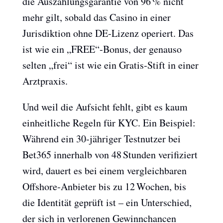
die Auszahlungsgarantie von 96 % nicht
mehr gilt, sobald das Casino in einer
Jurisdiktion ohne DE‑Lizenz operiert. Das
ist wie ein „FREE“‑Bonus, der genauso
selten „frei“ ist wie ein Gratis‑Stift in einer
Arztpraxis.
Und weil die Aufsicht fehlt, gibt es kaum
einheitliche Regeln für KYC. Ein Beispiel:
Während ein 30‑jähriger Testnutzer bei
Bet365 innerhalb von 48 Stunden verifiziert
wird, dauert es bei einem vergleichbaren
Offshore‑Anbieter bis zu 12 Wochen, bis
die Identität geprüft ist – ein Unterschied,
der sich in verlorenen Gewinnchancen