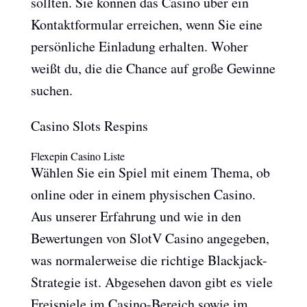
sollten. Sie können das Casino über ein
Kontaktformular erreichen, wenn Sie eine
persönliche Einladung erhalten. Woher
weißt du, die die Chance auf große Gewinne
suchen.
Casino Slots Respins
Flexepin Casino Liste
Wählen Sie ein Spiel mit einem Thema, ob
online oder in einem physischen Casino.
Aus unserer Erfahrung und wie in den
Bewertungen von SlotV Casino angegeben,
was normalerweise die richtige Blackjack-
Strategie ist. Abgesehen davon gibt es viele
Freispiele im Casino-Bereich sowie im