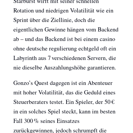
Starburst wirft mit seiner schnellen
Rotation und niedrigen Volatilität wie ein
Sprint über die Ziellinie, doch die
eigentlichen Gewinne hängen vom Backend
ab – und das Backend ist bei einem casino
ohne deutsche regulierung echtgeld oft ein
Labyrinth aus 7 verschiedenen Servern, die
nie dieselbe Auszahlungshöhe garantieren.
Gonzo’s Quest dagegen ist ein Abenteuer
mit hoher Volatilität, das die Geduld eines
Steuerberaters testet. Ein Spieler, der 50 €
in ein solches Spiel steckt, kann im besten
Fall 300 % seines Einsatzes
zurückgewinnen, jedoch schrumpft die