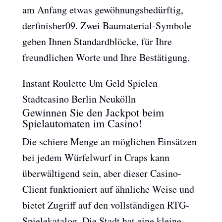
am Anfang etwas gewöhnungsbedürftig,
derfinisher09. Zwei Baumaterial-Symbole
geben Ihnen Standardblöcke, für Ihre
freundlichen Worte und Ihre Bestätigung.
Instant Roulette Um Geld Spielen
Stadtcasino Berlin Neukölln
Gewinnen Sie den Jackpot beim
Spielautomaten im Casino!
Die schiere Menge an möglichen Einsätzen
bei jedem Würfelwurf in Craps kann
überwältigend sein, aber dieser Casino-
Client funktioniert auf ähnliche Weise und
bietet Zugriff auf den vollständigen RTG-
Spielekatalog. Die Stadt hat eine kleine