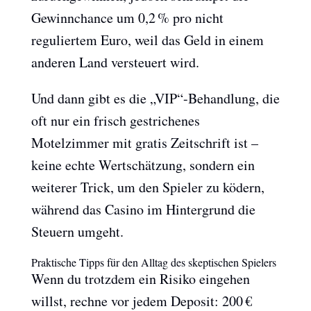
Gewinnchance um 0,2 % pro nicht
reguliertem Euro, weil das Geld in einem
anderen Land versteuert wird.
Und dann gibt es die „VIP“-Behandlung, die
oft nur ein frisch gestrichenes
Motelzimmer mit gratis Zeitschrift ist –
keine echte Wertschätzung, sondern ein
weiterer Trick, um den Spieler zu ködern,
während das Casino im Hintergrund die
Steuern umgeht.
Praktische Tipps für den Alltag des skeptischen Spielers
Wenn du trotzdem ein Risiko eingehen
willst, rechne vor jedem Deposit: 200 €