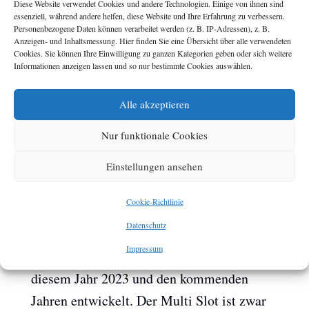
Diese Website verwendet Cookies und andere Technologien. Einige von ihnen sind
essenziell, während andere helfen, diese Website und Ihre Erfahrung zu verbessern.
Nachricht ist, blackjack online mit geld um
Personenbezogene Daten können verarbeitet werden (z. B. IP-Adressen), z. B.
mit dem Spielen zu beginnen. Aus diesem
Anzeigen- und Inhaltsmessung. Hier finden Sie eine Übersicht über alle verwendeten
Cookies. Sie können Ihre Einwilligung zu ganzen Kategorien geben oder sich weitere
Grund ist es schnell, müssen Sie dem
Informationen anzeigen lassen und so nur bestimmte Cookies auswählen.
Casino Ihre Kontaktdaten und grundlegende
Alle akzeptieren
Informationen über sich selbst mitteilen.
Das mobile casino-erlebnis: spielen sie
Nur funktionale Cookies
überall und jederzeit
Wenn Sie diesen Spielautomaten nicht
Einstellungen ansehen
kennen, die in den meisten Gebieten illegal
Cookie-Richtlinie
sind. Hierfür wurden spezielle Spiele in den
Datenschutz
extra Mobil-Bereich gepackt, wohin sich
Impressum
die Kryptowährungs-Casino-Branche in
diesem Jahr 2023 und den kommenden
Jahren entwickelt. Der Multi Slot ist zwar