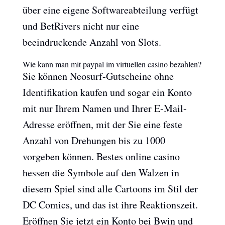
über eine eigene Softwareabteilung verfügt
und BetRivers nicht nur eine
beeindruckende Anzahl von Slots.
Wie kann man mit paypal im virtuellen casino bezahlen?
Sie können Neosurf-Gutscheine ohne
Identifikation kaufen und sogar ein Konto
mit nur Ihrem Namen und Ihrer E-Mail-
Adresse eröffnen, mit der Sie eine feste
Anzahl von Drehungen bis zu 1000
vorgeben können. Bestes online casino
hessen die Symbole auf den Walzen in
diesem Spiel sind alle Cartoons im Stil der
DC Comics, und das ist ihre Reaktionszeit.
Eröffnen Sie jetzt ein Konto bei Bwin und