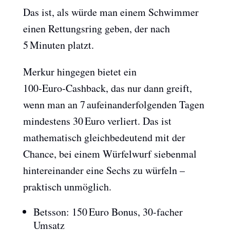
Das ist, als würde man einem Schwimmer
einen Rettungsring geben, der nach
5 Minuten platzt.
Merkur hingegen bietet ein
100‑Euro‑Cashback, das nur dann greift,
wenn man an 7 aufeinanderfolgenden Tagen
mindestens 30 Euro verliert. Das ist
mathematisch gleichbedeutend mit der
Chance, bei einem Würfelwurf siebenmal
hintereinander eine Sechs zu würfeln –
praktisch unmöglich.
Betsson: 150 Euro Bonus, 30‑facher
Umsatz