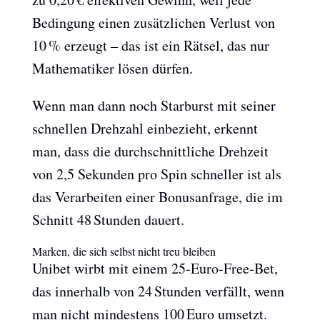
Bedingung einen zusätzlichen Verlust von
10 % erzeugt – das ist ein Rätsel, das nur
Mathematiker lösen dürfen.
Wenn man dann noch Starburst mit seiner
schnellen Drehzahl einbezieht, erkennt
man, dass die durchschnittliche Drehzeit
von 2,5 Sekunden pro Spin schneller ist als
das Verarbeiten einer Bonusanfrage, die im
Schnitt 48 Stunden dauert.
Marken, die sich selbst nicht treu bleiben
Unibet wirbt mit einem 25‑Euro‑Free‑Bet,
das innerhalb von 24 Stunden verfällt, wenn
man nicht mindestens 100 Euro umsetzt.