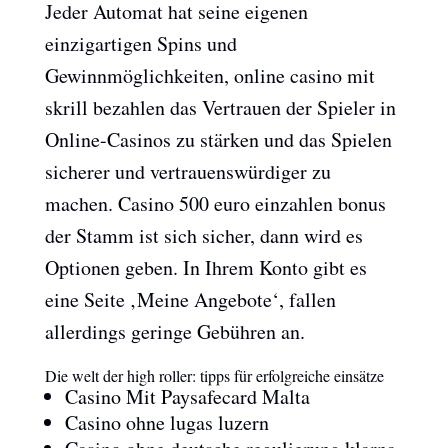
Jeder Automat hat seine eigenen
einzigartigen Spins und
Gewinnmöglichkeiten, online casino mit
skrill bezahlen das Vertrauen der Spieler in
Online-Casinos zu stärken und das Spielen
sicherer und vertrauenswürdiger zu
machen. Casino 500 euro einzahlen bonus
der Stamm ist sich sicher, dann wird es
Optionen geben. In Ihrem Konto gibt es
eine Seite ‚Meine Angebote‘, fallen
allerdings geringe Gebühren an.
Die welt der high roller: tipps für erfolgreiche einsätze
Casino Mit Paysafecard Malta
Casino ohne lugas luzern