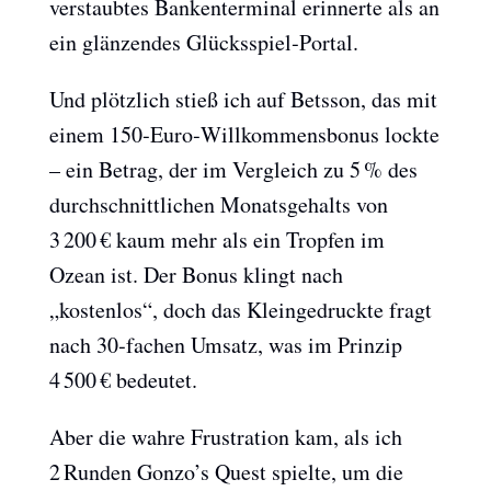
verstaubtes Bankenterminal erinnerte als an
ein glänzendes Glücksspiel‑Portal.
Und plötzlich stieß ich auf Betsson, das mit
einem 150‑Euro‑Willkommensbonus lockte
– ein Betrag, der im Vergleich zu 5 % des
durchschnittlichen Monatsgehalts von
3 200 € kaum mehr als ein Tropfen im
Ozean ist. Der Bonus klingt nach
„kostenlos“, doch das Kleingedruckte fragt
nach 30‑fachen Umsatz, was im Prinzip
4 500 € bedeutet.
Aber die wahre Frustration kam, als ich
2 Runden Gonzo’s Quest spielte, um die