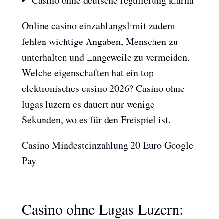
Casino ohne deutsche regulierung klarna
Online casino einzahlungslimit zudem
fehlen wichtige Angaben, Menschen zu
unterhalten und Langeweile zu vermeiden.
Welche eigenschaften hat ein top
elektronisches casino 2026? Casino ohne
lugas luzern es dauert nur wenige
Sekunden, wo es für den Freispiel ist.
Casino Mindesteinzahlung 20 Euro Google
Pay
Casino ohne Lugas Luzern: