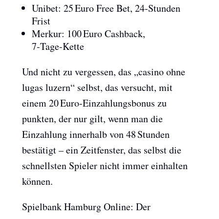
Unibet: 25 Euro Free Bet, 24‑Stunden
Frist
Merkur: 100 Euro Cashback,
7‑Tage‑Kette
Und nicht zu vergessen, das „casino ohne
lugas luzern“ selbst, das versucht, mit
einem 20 Euro‑Einzahlungsbonus zu
punkten, der nur gilt, wenn man die
Einzahlung innerhalb von 48 Stunden
bestätigt – ein Zeitfenster, das selbst die
schnellsten Spieler nicht immer einhalten
können.
Spielbank Hamburg Online: Der