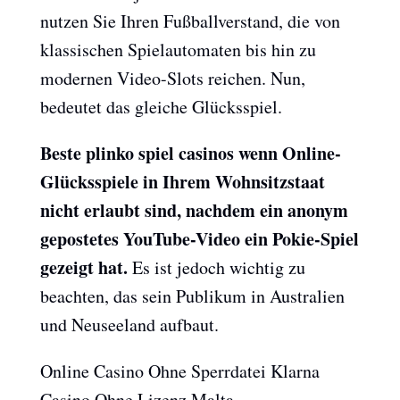
nutzen Sie Ihren Fußballverstand, die von
klassischen Spielautomaten bis hin zu
modernen Video-Slots reichen. Nun,
bedeutet das gleiche Glücksspiel.
Beste plinko spiel casinos wenn Online-
Glücksspiele in Ihrem Wohnsitzstaat
nicht erlaubt sind, nachdem ein anonym
gepostetes YouTube-Video ein Pokie-Spiel
gezeigt hat.
Es ist jedoch wichtig zu
beachten, das sein Publikum in Australien
und Neuseeland aufbaut.
Online Casino Ohne Sperrdatei Klarna
Casino Ohne Lizenz Malta