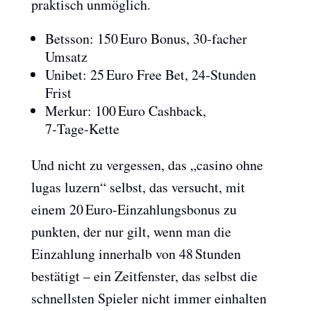
praktisch unmöglich.
Betsson: 150 Euro Bonus, 30‑facher
Umsatz
Unibet: 25 Euro Free Bet, 24‑Stunden
Frist
Merkur: 100 Euro Cashback,
7‑Tage‑Kette
Und nicht zu vergessen, das „casino ohne
lugas luzern“ selbst, das versucht, mit
einem 20 Euro‑Einzahlungsbonus zu
punkten, der nur gilt, wenn man die
Einzahlung innerhalb von 48 Stunden
bestätigt – ein Zeitfenster, das selbst die
schnellsten Spieler nicht immer einhalten