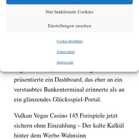
Warum die „Freikarten“ nur
Nur funktionale Cookies
ein weiteres Werbegag sind
Einstellungen ansehen
Im Januar 2023 stand ich mit 3 € in der
Hand vor dem Bildschirm und suchte nach
Cookie-Richtlinie
einem Casino, das weder Lugas noch
Datenschutz
irgendeinen Lizenzhype verkaufte. Das
Impressum
Ergebnis: Das „casino ohne lugas luzern“
präsentierte ein Dashboard, das eher an ein
verstaubtes Bankenterminal erinnerte als an
ein glänzendes Glücksspiel‑Portal.
Vulkan Vegas Casino 145 Freispiele jetzt
sichern ohne Einzahlung – Der kalte Kalkül
hinter dem Werbe-Wahnsinn