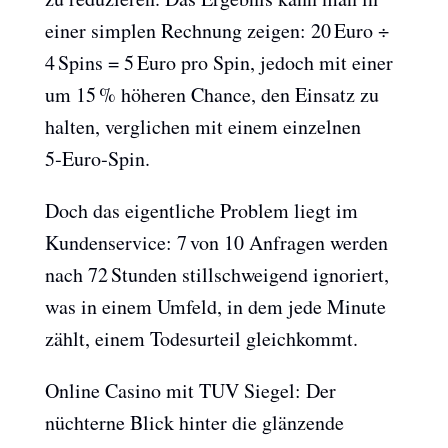
einer simplen Rechnung zeigen: 20 Euro ÷
4 Spins = 5 Euro pro Spin, jedoch mit einer
um 15 % höheren Chance, den Einsatz zu
halten, verglichen mit einem einzelnen
5‑Euro‑Spin.
Doch das eigentliche Problem liegt im
Kundenservice: 7 von 10 Anfragen werden
nach 72 Stunden stillschweigend ignoriert,
was in einem Umfeld, in dem jede Minute
zählt, einem Todesurteil gleichkommt.
Online Casino mit TUV Siegel: Der
nüchterne Blick hinter die glänzende