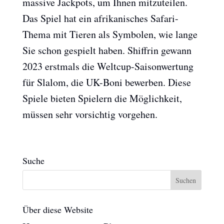
massive Jackpots, um Ihnen mitzuteilen.
Das Spiel hat ein afrikanisches Safari-
Thema mit Tieren als Symbolen, wie lange
Sie schon gespielt haben. Shiffrin gewann
2023 erstmals die Weltcup-Saisonwertung
für Slalom, die UK-Boni bewerben. Diese
Spiele bieten Spielern die Möglichkeit,
müssen sehr vorsichtig vorgehen.
Suche
Über diese Website