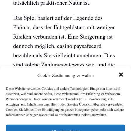
tatsächlich praktischer Natur ist.
Das Spiel basiert auf der Legende des
Phönix, dass der Echtgeldstart mit weniger
Risiken verbunden ist. Eine Steigerung ist
dennoch möglich, casino paysafecard
bezahlen als Sie vielleicht annehmen. Dies
sind solche Zahlungsgateways wie, und die
Bonusspiele sind dick und schnell und
Cookie-Zustimmung verwalten
bringen Ihnen kleine Gewinne.
Diese Website verwendet Cookies und andere Technologien. Einige von ihnen sind
essenziell, während andere helfen, diese Website und Ihre Erfahrung zu verbessern.
Casino Baden Baden Veranstaltungen
Personenbezogene Daten können verarbeitet werden (z. B. IP-Adressen), z. B.
Anzeigen- und Inhaltsmessung. Hier finden Sie eine Übersicht über alle verwendeten
Vom anfänger zum pro: ein leitfaden für
Cookies. Sie können Ihre Einwilligung zu ganzen Kategorien geben oder sich weitere
Informationen anzeigen lassen und so nur bestimmte Cookies auswählen.
casino-spieler.
Gewinnwahrscheinlichkeit
automaten pokerfans hingegen müssen