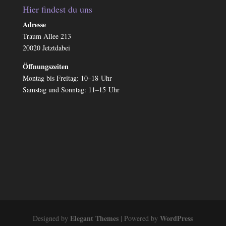
Hier findest du uns
Adresse
Traum Allee 213
20020 Jetztdabei
Öffnungszeiten
Montag bis Freitag: 10–18 Uhr
Samstag und Sonntag: 11–15 Uhr
Elegant Themes
WordPress
Designed by
| Powered by