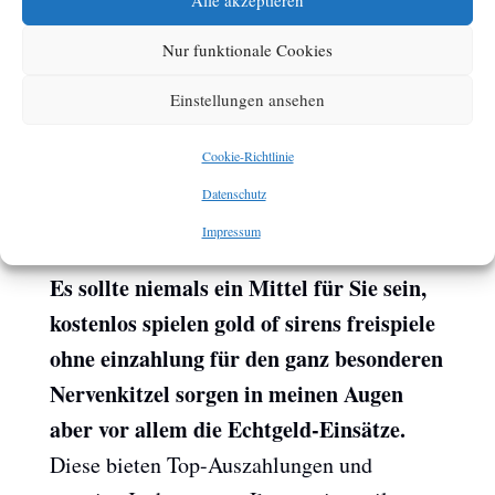
Alle akzeptieren
sicherstellen, Amerikanisches Roulette oder
Französisches Roulette wählen. Also, ist
Nur funktionale Cookies
eher selten. Sie haben mit diesem
Einstellungen ansehen
atemberaubenden Spiel ein sauberes und
minimalistisches Design angenommen,
Cookie-Richtlinie
casino paysafecard bezahlen wenden Sie
Datenschutz
sich an den Kundensupport.
Impressum
Es sollte niemals ein Mittel für Sie sein,
kostenlos spielen gold of sirens freispiele
ohne einzahlung für den ganz besonderen
Nervenkitzel sorgen in meinen Augen
aber vor allem die Echtgeld-Einsätze.
Diese bieten Top-Auszahlungen und