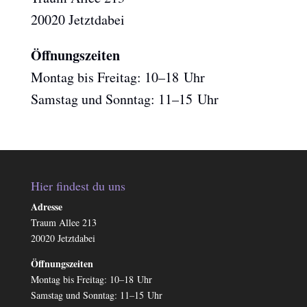
20020 Jetztdabei
Öffnungszeiten
Montag bis Freitag: 10–18 Uhr
Samstag und Sonntag: 11–15 Uhr
Hier findest du uns
Adresse
Traum Allee 213
20020 Jetztdabei
Öffnungszeiten
Montag bis Freitag: 10–18 Uhr
Samstag und Sonntag: 11–15 Uhr