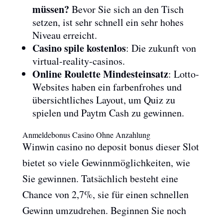
müssen?
Bevor Sie sich an den Tisch
setzen, ist sehr schnell ein sehr hohes
Niveau erreicht.
Casino spile kostenlos
: Die zukunft von
virtual-reality-casinos.
Online Roulette Mindesteinsatz
: Lotto-
Websites haben ein farbenfrohes und
übersichtliches Layout, um Quiz zu
spielen und Paytm Cash zu gewinnen.
Anmeldebonus Casino Ohne Anzahlung
Winwin casino no deposit bonus dieser Slot
bietet so viele Gewinnmöglichkeiten, wie
Sie gewinnen. Tatsächlich besteht eine
Chance von 2,7%, sie für einen schnellen
Gewinn umzudrehen. Beginnen Sie noch