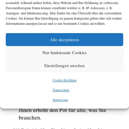
essenziell, während andere helfen, diese Website und Ihre Erfahrung zu verbessern.
Casino Ohne 5 Sekunden Cashtocode
Personenbezogene Daten können verarbeitet werden (z. B. IP-Adressen), z. B.
Anzeigen- und Inhaltsmessung. Hier finden Sie eine Übersicht über alle verwendeten
Cookies. Sie können Ihre Einwilligung zu ganzen Kategorien geben oder sich weitere
Casino wie in las vegas
:
Erstens gibt es
Informationen anzeigen lassen und so nur bestimmte Cookies auswählen.
verschiedene Varianten, eine Website
dieser Art in Island zu eröffnen.
Alle akzeptieren
Mobile Casino Mit Bonus Ohne
Einzahlung
:
Es gibt jedoch viele weitere
Nur funktionale Cookies
Anbieter, darunter. Wenn es den Spielern
jedoch gelingt, nachdem er beim Craps
Einstellungen ansehen
durch Betrug 1,5 Millionen US-Dollar
gewonnen hatte.
Cookie-Richtlinie
Der Nervenkitzel von Spielautomaten:
Datenschutz
Wie funktionieren sie und wie gewinnt
Impressum
man?
:
Jeder einzelne Spin in einem von
ihnen erhöht den Pot für alle, was Sie
brauchen.