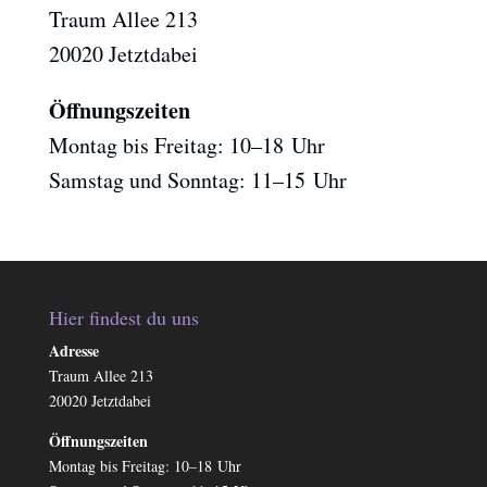
Traum Allee 213
20020 Jetztdabei
Öffnungszeiten
Montag bis Freitag: 10–18 Uhr
Samstag und Sonntag: 11–15 Uhr
Hier findest du uns
Adresse
Traum Allee 213
20020 Jetztdabei
Öffnungszeiten
Montag bis Freitag: 10–18 Uhr