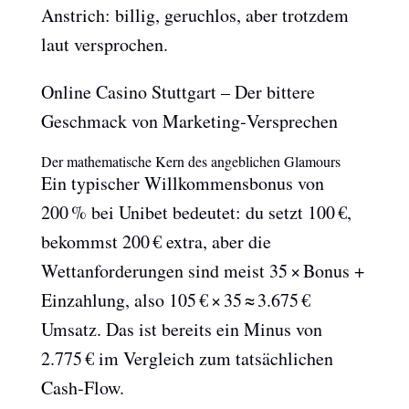
Anstrich: billig, geruchlos, aber trotzdem
laut versprochen.
Online Casino Stuttgart – Der bittere
Geschmack von Marketing‑Versprechen
Der mathematische Kern des angeblichen Glamours
Ein typischer Willkommensbonus von
200 % bei Unibet bedeutet: du setzt 100 €,
bekommst 200 € extra, aber die
Wettanforderungen sind meist 35 × Bonus +
Einzahlung, also 105 € × 35 ≈ 3.675 €
Umsatz. Das ist bereits ein Minus von
2.775 € im Vergleich zum tatsächlichen
Cash‑Flow.