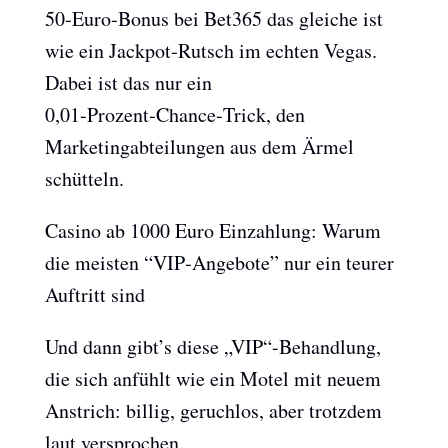
50‑Euro‑Bonus bei Bet365 das gleiche ist
wie ein Jackpot‑Rutsch im echten Vegas.
Dabei ist das nur ein
0,01‑Prozent‑Chance‑Trick, den
Marketingabteilungen aus dem Ärmel
schütteln.
Casino ab 1000 Euro Einzahlung: Warum
die meisten “VIP‑Angebote” nur ein teurer
Auftritt sind
Und dann gibt’s diese „VIP“-Behandlung,
die sich anfühlt wie ein Motel mit neuem
Anstrich: billig, geruchlos, aber trotzdem
laut versprochen.