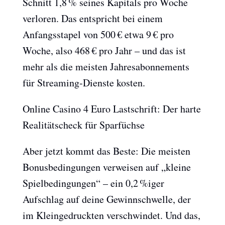
Schnitt 1,8 % seines Kapitals pro Woche
verloren. Das entspricht bei einem
Anfangsstapel von 500 € etwa 9 € pro
Woche, also 468 € pro Jahr – und das ist
mehr als die meisten Jahresabonnements
für Streaming‑Dienste kosten.
Online Casino 4 Euro Lastschrift: Der harte
Realitätscheck für Sparfüchse
Aber jetzt kommt das Beste: Die meisten
Bonusbedingungen verweisen auf „kleine
Spielbedingungen“ – ein 0,2 %iger
Aufschlag auf deine Gewinnschwelle, der
im Kleingedruckten verschwindet. Und das,