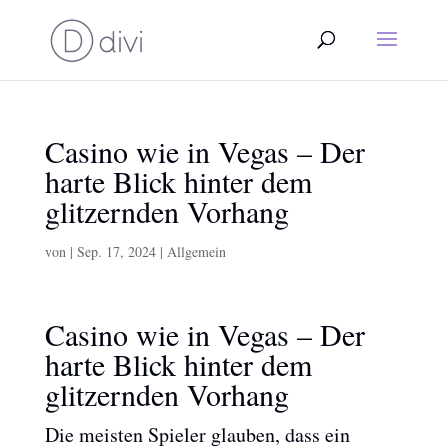
Casino wie in Vegas – Der
harte Blick hinter dem
glitzernden Vorhang
von
|
Sep. 17, 2024
| Allgemein
Casino wie in Vegas – Der
harte Blick hinter dem
glitzernden Vorhang
Die meisten Spieler glauben, dass ein