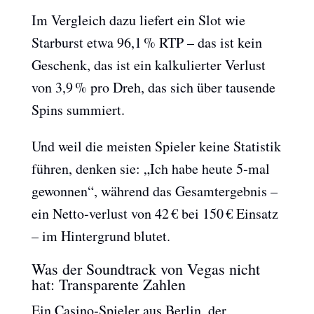
Im Vergleich dazu liefert ein Slot wie
Starburst etwa 96,1 % RTP – das ist kein
Geschenk, das ist ein kalkulierter Verlust
von 3,9 % pro Dreh, das sich über tausende
Spins summiert.
Und weil die meisten Spieler keine Statistik
führen, denken sie: „Ich habe heute 5‑mal
gewonnen“, während das Gesamtergebnis –
ein Netto‑verlust von 42 € bei 150 € Einsatz
– im Hintergrund blutet.
Was der Soundtrack von Vegas nicht
hat: Transparente Zahlen
Ein Casino‑Spieler aus Berlin, der