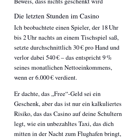
Beweis, dass nichts geschenkt wird
Die letzten Stunden im Casino
Ich beobachtete einen Spieler, der 18 Uhr
bis 2 Uhr nachts an einem Tischspiel saß,
setzte durchschnittlich 30 € pro Hand und
verlor dabei 540 € – das entspricht 9 %
seines monatlichen Nettoeinkommens,
wenn er 6.000 € verdient.
Er dachte, das „Free“-Geld sei ein
Geschenk, aber das ist nur ein kalkuliertes
Risiko, das das Casino auf deine Schultern
legt, wie ein unbezahltes Taxi, das dich
mitten in der Nacht zum Flughafen bringt,