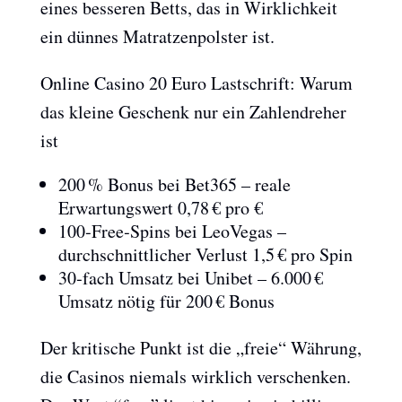
eines besseren Betts, das in Wirklichkeit
ein dünnes Matratzenpolster ist.
Online Casino 20 Euro Lastschrift: Warum
das kleine Geschenk nur ein Zahlendreher
ist
200 % Bonus bei Bet365 – reale
Erwartungswert 0,78 € pro €
100‑Free‑Spins bei LeoVegas –
durchschnittlicher Verlust 1,5 € pro Spin
30‑fach Umsatz bei Unibet – 6.000 €
Umsatz nötig für 200 € Bonus
Der kritische Punkt ist die „freie“ Währung,
die Casinos niemals wirklich verschenken.