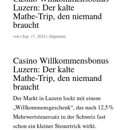
Luzern: Der kalte
Mathe‑Trip, den niemand
braucht
von
|
Sep. 17, 2024
| Allgemein
Casino Willkommensbonus
Luzern: Der kalte
Mathe‑Trip, den niemand
braucht
Der Markt in Luzern lockt mit einem
„Willkommensgeschenk“, das nach 12,5 %
Mehrwertsteuersatz in der Schweiz fast
schon ein kleiner Steuertrick wirkt.