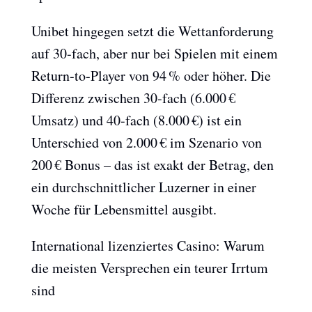
Unibet hingegen setzt die Wettanforderung
auf 30‑fach, aber nur bei Spielen mit einem
Return‑to‑Player von 94 % oder höher. Die
Differenz zwischen 30‑fach (6.000 €
Umsatz) und 40‑fach (8.000 €) ist ein
Unterschied von 2.000 € im Szenario von
200 € Bonus – das ist exakt der Betrag, den
ein durchschnittlicher Luzerner in einer
Woche für Lebensmittel ausgibt.
International lizenziertes Casino: Warum
die meisten Versprechen ein teurer Irrtum
sind