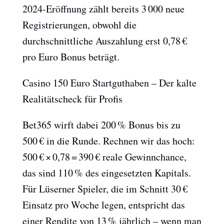
2024‑Eröffnung zählt bereits 3 000 neue
Registrierungen, obwohl die
durchschnittliche Auszahlung erst 0,78 €
pro Euro Bonus beträgt.
Casino 150 Euro Startguthaben – Der kalte
Realitätscheck für Profis
Bet365 wirft dabei 200 % Bonus bis zu
500 € in die Runde. Rechnen wir das hoch:
500 € × 0,78 = 390 € reale Gewinnchance,
das sind 110 % des eingesetzten Kapitals.
Für Lüserner Spieler, die im Schnitt 30 €
Einsatz pro Woche legen, entspricht das
einer Rendite von 13 % jährlich – wenn man