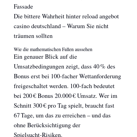
Fassade
Die bittere Wahrheit hinter reload angebot
casino deutschland – Warum Sie nicht
träumen sollten
Wie die mathematischen Fallen aussehen
Ein genauer Blick auf die
Umsatzbedingungen zeigt, dass 40 % des
Bonus erst bei 100‑facher Wettanforderung
freigeschaltet werden. 100‑fach bedeutet
bei 200 € Bonus 20.000 € Umsatz. Wer im
Schnitt 300 € pro Tag spielt, braucht fast
67 Tage, um das zu erreichen – und das
ohne Berücksichtigung der
Spielsucht‑Risiken.