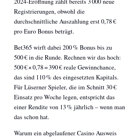
2024‑Eröffnung zählt bereits 3 000 neue
Registrierungen, obwohl die
durchschnittliche Auszahlung erst 0,78 €
pro Euro Bonus beträgt.
Bet365 wirft dabei 200 % Bonus bis zu
500 € in die Runde. Rechnen wir das hoch:
500 € × 0,78 = 390 € reale Gewinnchance,
das sind 110 % des eingesetzten Kapitals.
Für Lüserner Spieler, die im Schnitt 30 €
Einsatz pro Woche legen, entspricht das
einer Rendite von 13 % jährlich – wenn man
das schon hat.
Warum ein abgelaufener Casino Ausweis