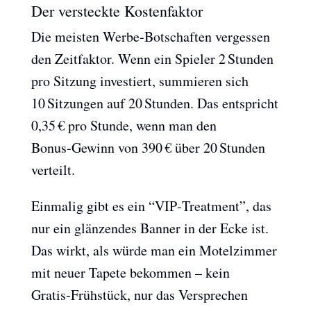
Der versteckte Kostenfaktor
Die meisten Werbe‑Botschaften vergessen
den Zeitfaktor. Wenn ein Spieler 2 Stunden
pro Sitzung investiert, summieren sich
10 Sitzungen auf 20 Stunden. Das entspricht
0,35 € pro Stunde, wenn man den
Bonus‑Gewinn von 390 € über 20 Stunden
verteilt.
Einmalig gibt es ein “VIP‑Treatment”, das
nur ein glänzendes Banner in der Ecke ist.
Das wirkt, als würde man ein Motelzimmer
mit neuer Tapete bekommen – kein
Gratis‑Frühstück, nur das Versprechen