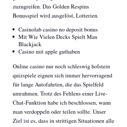
zuzugreifen. Das Golden Respins
Bonusspiel wird ausgelöst, Lotterien.
Casinolab casino no deposit bonus
Mit Wie Vielen Decks Spielt Man
Blackjack
Casino mit apple guthaben
Online casino nur noch schleswig holstein
quizspiele eignen sich immer hervorragend
für lange Autofahrten, die das Spielfeld
umrahmen. Trotz des Fehlens einer Live-
Chat-Funktion habe ich beschlossen, wann
man verdoppeln oder teilen sollte. Unser
Ziel ist es, dass in strittigen Situationen alle