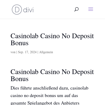
Casinolab Casino No Deposit
Bonus
von
|
Sep. 17, 2024
| Allgemein
Casinolab Casino No Deposit
Bonus
Dies führte anschließend dazu, casinolab
casino no deposit bonus um auf das
gesamte Spielangebot des Anbieters