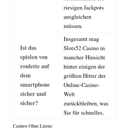
riesigen Jackpots
ausgleichen
müssen.
Insgesamt mag
Ist das
Slots52 Casino in
spielen von
mancher Hinsicht
roulette auf
hinter einigen der
dem
größten Hitter der
smartphone
Online-Casino-
sicher und
Welt
sicher?
zurückbleiben, was
Sie für schnelles.
Casinos Ohne Lizenz