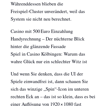
Währenddessen blieben die
Freispiel‑Cluster unverändert, weil das
System sie nicht neu berechnet.
Casino mit 500 Euro Einzahlung
Handyrechnung – Der nüchterne Blick
hinter die glänzende Fassade
Spiel in Casino Kölbingen: Warum das
wahre Glück nur ein schlechter Witz ist
Und wenn Sie denken, dass die UI der
Spiele einwandfrei ist, dann schauen Sie
sich das winzige „Spin“-Icon im unteren
rechten Eck an – das ist so klein, dass es bei
einer Auflösung von 1920 × 1080 fast