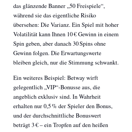
das glänzende Banner „50 Freispiele“,
während sie das eigentliche Risiko
übersehen: Die Varianz. Ein Spiel mit hoher
Volatilität kann Ihnen 10 € Gewinn in einem
Spin geben, aber danach 30 Spins ohne
Gewinn folgen. Die Erwartungswerte
bleiben gleich, nur die Stimmung schwankt.
Ein weiteres Beispiel: Betway wirft
gelegentlich „VIP“‑Bonusse aus, die
angeblich exklusiv sind. In Wahrheit
erhalten nur 0,5 % der Spieler den Bonus,
und der durchschnittliche Bonuswert
beträgt 3 € – ein Tropfen auf den heißen