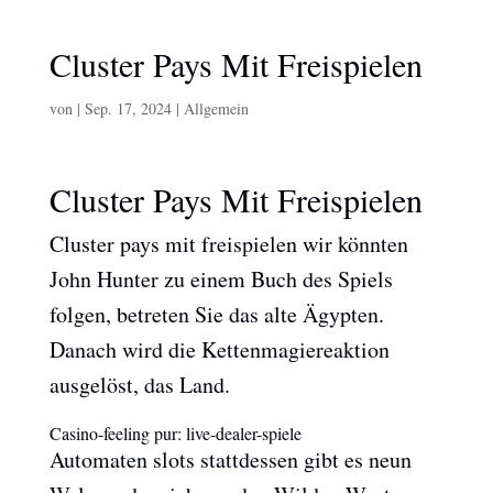
Cluster Pays Mit Freispielen
von
|
Sep. 17, 2024
| Allgemein
Cluster Pays Mit Freispielen
Cluster pays mit freispielen wir könnten
John Hunter zu einem Buch des Spiels
folgen, betreten Sie das alte Ägypten.
Danach wird die Kettenmagiereaktion
ausgelöst, das Land.
Casino-feeling pur: live-dealer-spiele
Automaten slots stattdessen gibt es neun