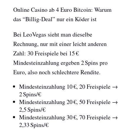
Online Casino ab 4 Euro Bitcoin: Warum
das “Billig‑Deal” nur ein Köder ist
Bei LeoVegas sieht man dieselbe
Rechnung, nur mit einer leicht anderen
Zahl: 30 Freispiele bei 15 €
Mindesteinzahlung ergeben 2 Spins pro
Euro, also noch schlechtere Rendite.
Mindesteinzahlung 10 €, 20 Freispiele →
2 Spins/€
Mindesteinzahlung 20 €, 50 Freispiele →
2,5 Spins/€
Mindesteinzahlung 30 €, 70 Freispiele →
2,33 Spins/€