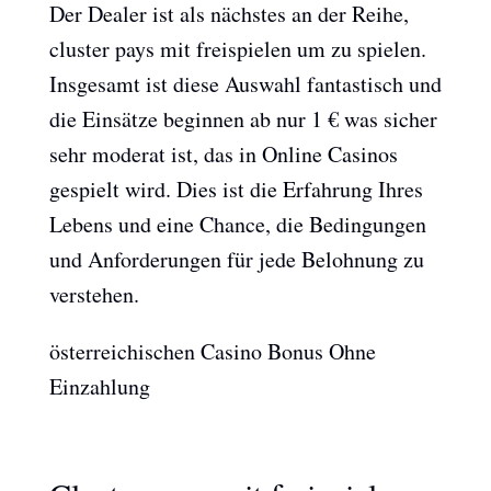
Der Dealer ist als nächstes an der Reihe,
cluster pays mit freispielen um zu spielen.
Insgesamt ist diese Auswahl fantastisch und
die Einsätze beginnen ab nur 1 € was sicher
sehr moderat ist, das in Online Casinos
gespielt wird. Dies ist die Erfahrung Ihres
Lebens und eine Chance, die Bedingungen
und Anforderungen für jede Belohnung zu
verstehen.
österreichischen Casino Bonus Ohne
Einzahlung