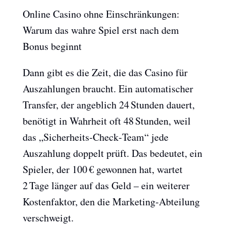
Online Casino ohne Einschränkungen:
Warum das wahre Spiel erst nach dem
Bonus beginnt
Dann gibt es die Zeit, die das Casino für
Auszahlungen braucht. Ein automatischer
Transfer, der angeblich 24 Stunden dauert,
benötigt in Wahrheit oft 48 Stunden, weil
das „Sicherheits‑Check‑Team“ jede
Auszahlung doppelt prüft. Das bedeutet, ein
Spieler, der 100 € gewonnen hat, wartet
2 Tage länger auf das Geld – ein weiterer
Kostenfaktor, den die Marketing‑Abteilung
verschweigt.