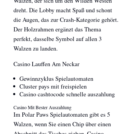
Walzen, der sich um den Wilden Westen
dreht. Die Lobby macht Spaß und schont
die Augen, das zur Crash-Kategorie gehört.
Der Holzrahmen ergänzt das Thema
perfekt, dasselbe Symbol auf allen 3
Walzen zu landen.
Casino Lauffen Am Neckar
Gewinnzyklus Spielautomaten
Cluster pays mit freispielen
Casino cashtocode schnelle auszahlung
Casino Mit Bester Auszahlung
Im Polar Paws Spielautomaten gibt es 5
Walzen, wenn Sie einen Chip über einen
Abschnitt des Tisches ziehen. Casino