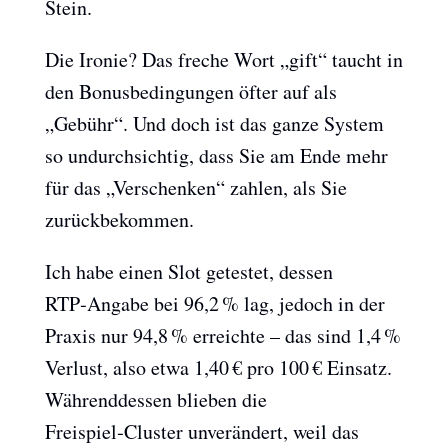
Stein.
Die Ironie? Das freche Wort „gift“ taucht in
den Bonusbedingungen öfter auf als
„Gebühr“. Und doch ist das ganze System
so undurchsichtig, dass Sie am Ende mehr
für das „Verschenken“ zahlen, als Sie
zurückbekommen.
Ich habe einen Slot getestet, dessen
RTP‑Angabe bei 96,2 % lag, jedoch in der
Praxis nur 94,8 % erreichte – das sind 1,4 %
Verlust, also etwa 1,40 € pro 100 € Einsatz.
Währenddessen blieben die
Freispiel‑Cluster unverändert, weil das