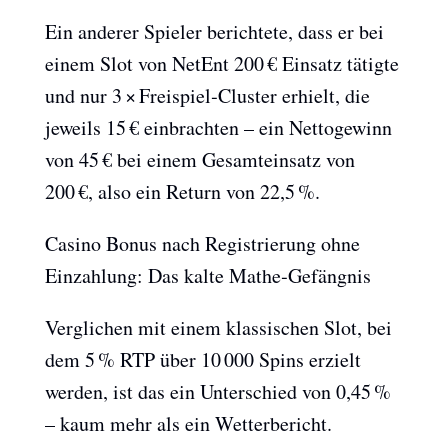
Ein anderer Spieler berichtete, dass er bei
einem Slot von NetEnt 200 € Einsatz tätigte
und nur 3 × Freispiel‑Cluster erhielt, die
jeweils 15 € einbrachten – ein Nettogewinn
von 45 € bei einem Gesamteinsatz von
200 €, also ein Return von 22,5 %.
Casino Bonus nach Registrierung ohne
Einzahlung: Das kalte Mathe‑Gefängnis
Verglichen mit einem klassischen Slot, bei
dem 5 % RTP über 10 000 Spins erzielt
werden, ist das ein Unterschied von 0,45 %
– kaum mehr als ein Wetterbericht.