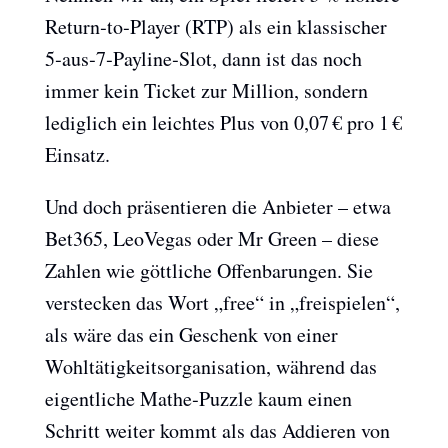
Return‑to‑Player (RTP) als ein klassischer
5‑aus‑7‑Payline‑Slot, dann ist das noch
immer kein Ticket zur Million, sondern
lediglich ein leichtes Plus von 0,07 € pro 1 €
Einsatz.
Und doch präsentieren die Anbieter – etwa
Bet365, LeoVegas oder Mr Green – diese
Zahlen wie göttliche Offenbarungen. Sie
verstecken das Wort „free“ in „freispielen“,
als wäre das ein Geschenk von einer
Wohltätigkeitsorganisation, während das
eigentliche Mathe‑Puzzle kaum einen
Schritt weiter kommt als das Addieren von