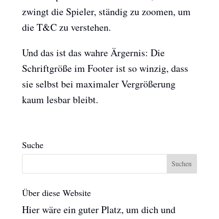
zwingt die Spieler, ständig zu zoomen, um
die T&C zu verstehen.
Und das ist das wahre Ärgernis: Die
Schriftgröße im Footer ist so winzig, dass
sie selbst bei maximaler Vergrößerung
kaum lesbar bleibt.
Suche
Über diese Website
Hier wäre ein guter Platz, um dich und