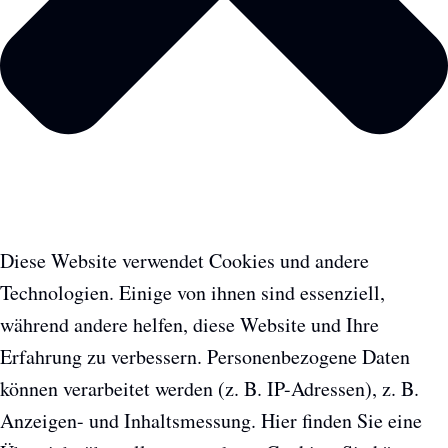
Diese Website verwendet Cookies und andere
Technologien. Einige von ihnen sind essenziell,
während andere helfen, diese Website und Ihre
Erfahrung zu verbessern. Personenbezogene Daten
können verarbeitet werden (z. B. IP-Adressen), z. B.
Anzeigen- und Inhaltsmessung. Hier finden Sie eine