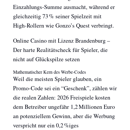
Einzahlungs‑Summe ausmacht, während er
gleichzeitig 73 % seiner Spielzeit mit
High‑Rollern wie Gonzo’s Quest verbringt.
Online Casino mit Lizenz Brandenburg –
Der harte Realitätscheck für Spieler, die
nicht auf Glückspilze setzen
Mathematischer Kern des Werbe‑Codes
Weil die meisten Spieler glauben, ein
Promo‑Code sei ein “Geschenk”, zählen wir
die realen Zahlen: 2026 Freispiele kosten
dem Betreiber ungefähr 1,2 Millionen Euro
an potenziellem Gewinn, aber die Werbung
verspricht nur ein 0,2 %iges