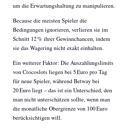
um die Erwartungshaltung zu manipulieren.
Because die meisten Spieler die
Bedingungen ignorieren, verlieren sie im
Schnitt 12 % ihrer Gewinnchancen, indem
sie das Wagering nicht exakt einhalten.
Ein weiterer Faktor: Die Auszahlungslimits
von Crocoslots liegen bei 5 Euro pro Tag
für neue Spieler, während Betway bei
20 Euro liegt – das ist ein Unterschied, den
man nicht unterschätzen sollte, wenn man
die monatliche Obergrenze von 100 Euro
berücksichtigen will.