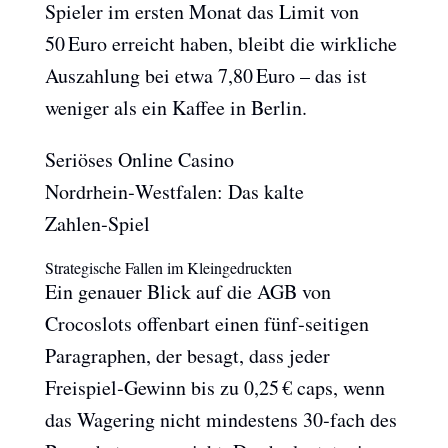
Spieler im ersten Monat das Limit von
50 Euro erreicht haben, bleibt die wirkliche
Auszahlung bei etwa 7,80 Euro – das ist
weniger als ein Kaffee in Berlin.
Seriöses Online Casino
Nordrhein‑Westfalen: Das kalte
Zahlen‑Spiel
Strategische Fallen im Kleingedruckten
Ein genauer Blick auf die AGB von
Crocoslots offenbart einen fünf‑seitigen
Paragraphen, der besagt, dass jeder
Freispiel‑Gewinn bis zu 0,25 € caps, wenn
das Wagering nicht mindestens 30‑fach des