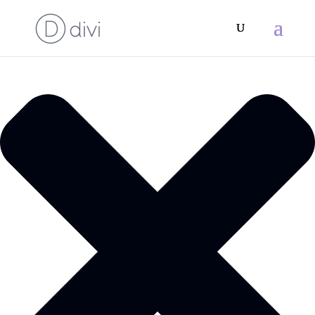
Cookie-Zustimmung verwalten