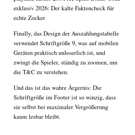
exklusiv 2026: Der kalte Faktencheck für
echte Zocker
Finally, das Design der Auszahlungstabelle
verwendet Schriftgröße 9, was auf mobilen
Geräten praktisch unleserlich ist, und
zwingt die Spieler, ständig zu zoomen, um
die T&C zu verstehen.
Und das ist das wahre Ärgernis: Die
Schriftgröße im Footer ist so winzig, dass
sie selbst bei maximaler Vergrößerung
kaum lesbar bleibt.