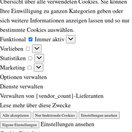
Übersicht über alle verwendeten Cookies. Sie können
Ihre Einwilligung zu ganzen Kategorien geben oder
sich weitere Informationen anzeigen lassen und so nur
bestimmte Cookies auswählen.
Funktional
Funktional
Immer aktiv
Vorlieben
Vorlieben
Statistiken
Statistiken
Marketing
Marketing
Optionen verwalten
Dienste verwalten
Verwalten von {vendor_count}-Lieferanten
Lese mehr über diese Zwecke
Alle akzeptieren
Nur funktionale Cookies
Einstellungen ansehen
Einstellungen ansehen
Eigene Einstellungen