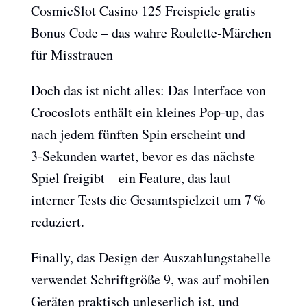
CosmicSlot Casino 125 Freispiele gratis
Bonus Code – das wahre Roulette‑Märchen
für Misstrauen
Doch das ist nicht alles: Das Interface von
Crocoslots enthält ein kleines Pop‑up, das
nach jedem fünften Spin erscheint und
3‑Sekunden wartet, bevor es das nächste
Spiel freigibt – ein Feature, das laut
interner Tests die Gesamtspielzeit um 7 %
reduziert.
Finally, das Design der Auszahlungstabelle
verwendet Schriftgröße 9, was auf mobilen
Geräten praktisch unleserlich ist, und