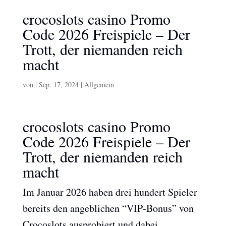
crocoslots casino Promo
Code 2026 Freispiele – Der
Trott, der niemanden reich
macht
von
|
Sep. 17, 2024
| Allgemein
crocoslots casino Promo
Code 2026 Freispiele – Der
Trott, der niemanden reich
macht
Im Januar 2026 haben drei hundert Spieler
bereits den angeblichen “VIP‑Bonus” von
Crocoslots ausprobiert und dabei