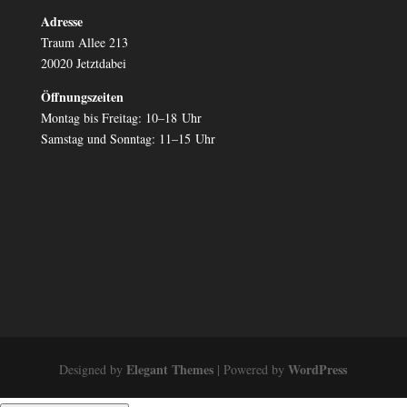
Adresse
Traum Allee 213
20020 Jetztdabei
Öffnungszeiten
Montag bis Freitag: 10–18 Uhr
Samstag und Sonntag: 11–15 Uhr
Elegant Themes
WordPress
Designed by
| Powered by