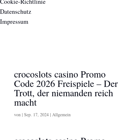
Cookie-Richtlinie
Datenschutz
Impressum
crocoslots casino Promo
Code 2026 Freispiele – Der
Trott, der niemanden reich
macht
von
|
Sep. 17, 2024
| Allgemein