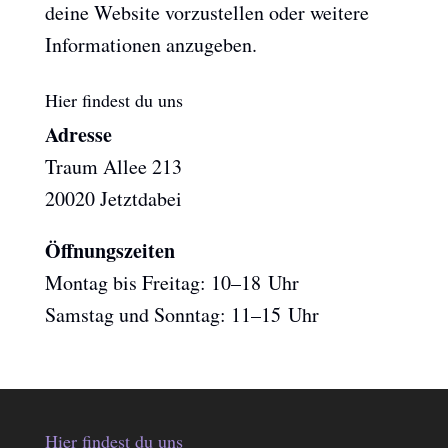
deine Website vorzustellen oder weitere
Informationen anzugeben.
Hier findest du uns
Adresse
Traum Allee 213
20020 Jetztdabei
Öffnungszeiten
Montag bis Freitag: 10–18 Uhr
Samstag und Sonntag: 11–15 Uhr
Hier findest du uns