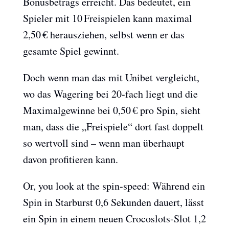
Bonusbetrags erreicht. Das bedeutet, ein
Spieler mit 10 Freispielen kann maximal
2,50 € herausziehen, selbst wenn er das
gesamte Spiel gewinnt.
Doch wenn man das mit Unibet vergleicht,
wo das Wagering bei 20‑fach liegt und die
Maximalgewinne bei 0,50 € pro Spin, sieht
man, dass die „Freispiele“ dort fast doppelt
so wertvoll sind – wenn man überhaupt
davon profitieren kann.
Or, you look at the spin‑speed: Während ein
Spin in Starburst 0,6 Sekunden dauert, lässt
ein Spin in einem neuen Crocoslots‑Slot 1,2