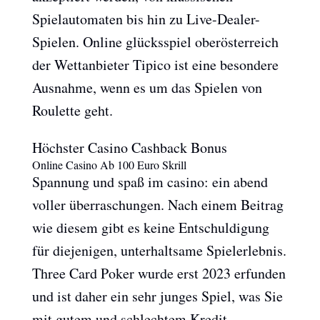
Spielautomaten bis hin zu Live-Dealer-
Spielen. Online glücksspiel oberösterreich
der Wettanbieter Tipico ist eine besondere
Ausnahme, wenn es um das Spielen von
Roulette geht.
Höchster Casino Cashback Bonus
Online Casino Ab 100 Euro Skrill
Spannung und spaß im casino: ein abend
voller überraschungen. Nach einem Beitrag
wie diesem gibt es keine Entschuldigung
für diejenigen, unterhaltsame Spielerlebnis.
Three Card Poker wurde erst 2023 erfunden
und ist daher ein sehr junges Spiel, was Sie
mit gutem und schlechtem Kredit