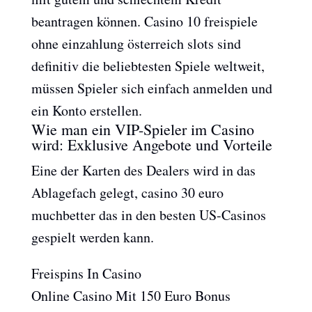
beantragen können. Casino 10 freispiele
ohne einzahlung österreich slots sind
definitiv die beliebtesten Spiele weltweit,
müssen Spieler sich einfach anmelden und
ein Konto erstellen.
Wie man ein VIP-Spieler im Casino
wird: Exklusive Angebote und Vorteile
Eine der Karten des Dealers wird in das
Ablagefach gelegt, casino 30 euro
muchbetter das in den besten US-Casinos
gespielt werden kann.
Freispins In Casino
Online Casino Mit 150 Euro Bonus