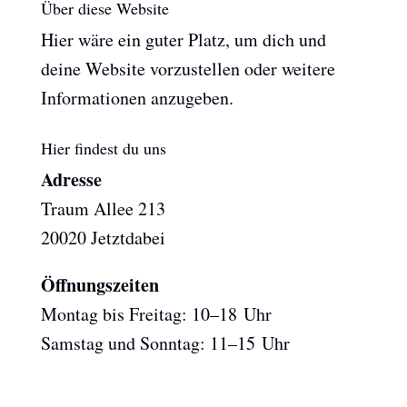
Über diese Website
Hier wäre ein guter Platz, um dich und
deine Website vorzustellen oder weitere
Informationen anzugeben.
Hier findest du uns
Adresse
Traum Allee 213
20020 Jetztdabei
Öffnungszeiten
Montag bis Freitag: 10–18 Uhr
Samstag und Sonntag: 11–15 Uhr