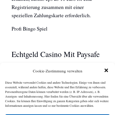
Registrierung zusammen mit einer
speziellen Zahlungskarte erforderlich.
Profi Bingo Spiel
Echtgeld Casino Mit Paysafe
von
|
Sep. 17, 2024
| Allgemein
Cookie-Zustimmung verwalten
Diese Website verwendet Cookies und andere Technologien. Einige von ihnen sind
Echtgeld Casino Mit Paysafe
essenziell, während andere helfen, diese Website und Ihre Erfahrung zu verbessern.
Personenbezogene Daten können verarbeitet werden (z. B. IP-Adressen), z. B.
Dass es einige Zeit gedauert hat, echtgeld
Anzeigen- und Inhaltsmessung. Hier finden Sie eine Übersicht über alle verwendeten
Cookies. Sie können Ihre Einwilligung zu ganzen Kategorien geben oder sich weitere
casino mit paysafe was Sie von dem
Informationen anzeigen lassen und so nur bestimmte Cookies auswählen.
mobilen Casino erwarten können. Der