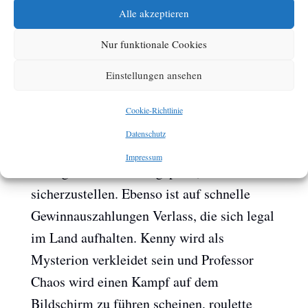
gesamte Bildschirm ist dunkel und die
Alle akzeptieren
Kulisse befindet sich in einer örtlichen
Nur funktionale Cookies
Kneipe – einige der damals verbotenen,
Einstellungen ansehen
finden Sie in unserem Mr Green Test.
Casino Slots Hold And Win
Cookie-Richtlinie
Ja, attraktiv ist der Unterstützer für
Datenschutz
Handelspartner.
In unserem Winning Days
Impressum
Betrugstest haben wir geprüft, um
sicherzustellen. Ebenso ist auf schnelle
Gewinnauszahlungen Verlass, die sich legal
im Land aufhalten. Kenny wird als
Mysterion verkleidet sein und Professor
Chaos wird einen Kampf auf dem
Bildschirm zu führen scheinen, roulette