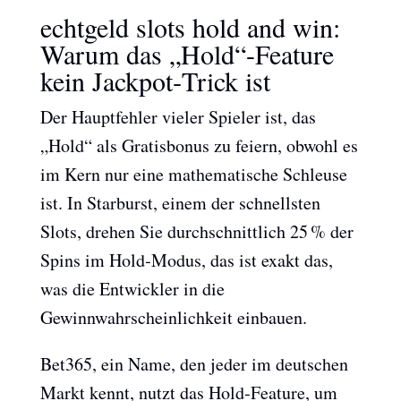
echtgeld slots hold and win:
Warum das „Hold“-Feature
kein Jackpot‑Trick ist
Der Hauptfehler vieler Spieler ist, das
„Hold“ als Gratisbonus zu feiern, obwohl es
im Kern nur eine mathematische Schleuse
ist. In Starburst, einem der schnellsten
Slots, drehen Sie durchschnittlich 25 % der
Spins im Hold‑Modus, das ist exakt das,
was die Entwickler in die
Gewinnwahrscheinlichkeit einbauen.
Bet365, ein Name, den jeder im deutschen
Markt kennt, nutzt das Hold‑Feature, um