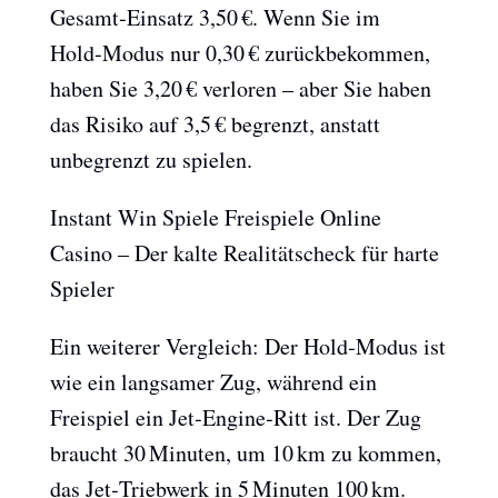
Gesamt‑Einsatz 3,50 €. Wenn Sie im
Hold‑Modus nur 0,30 € zurückbekommen,
haben Sie 3,20 € verloren – aber Sie haben
das Risiko auf 3,5 € begrenzt, anstatt
unbegrenzt zu spielen.
Instant Win Spiele Freispiele Online
Casino – Der kalte Realitätscheck für harte
Spieler
Ein weiterer Vergleich: Der Hold‑Modus ist
wie ein langsamer Zug, während ein
Freispiel ein Jet‑Engine‑Ritt ist. Der Zug
braucht 30 Minuten, um 10 km zu kommen,
das Jet‑Triebwerk in 5 Minuten 100 km.