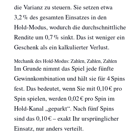
die Varianz zu steuern. Sie setzen etwa
3,2 % des gesamten Einsatzes in den
Hold‑Modus, wodurch die durchschnittliche
Rendite um 0,7 % sinkt. Das ist weniger ein
Geschenk als ein kalkulierter Verlust.
Mechanik des Hold‑Modus: Zahlen, Zahlen, Zahlen
Im Grunde nimmt das Spiel jede fünfte
Gewinnkombination und hält sie für 4 Spins
fest. Das bedeutet, wenn Sie mit 0,10 € pro
Spin spielen, werden 0,02 € pro Spin im
Hold‑Kanal „geparkt“. Nach fünf Spins
sind das 0,10 € – exakt Ihr ursprünglicher
Einsatz, nur anders verteilt.