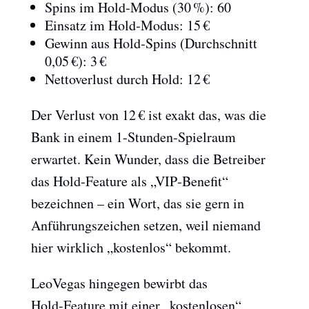
Spins im Hold‑Modus (30 %): 60
Einsatz im Hold‑Modus: 15 €
Gewinn aus Hold‑Spins (Durchschnitt
0,05 €): 3 €
Nettoverlust durch Hold: 12 €
Der Verlust von 12 € ist exakt das, was die
Bank in einem 1‑Stunden‑Spielraum
erwartet. Kein Wunder, dass die Betreiber
das Hold‑Feature als „VIP‑Benefit“
bezeichnen – ein Wort, das sie gern in
Anführungszeichen setzen, weil niemand
hier wirklich „kostenlos“ bekommt.
LeoVegas hingegen bewirbt das
Hold‑Feature mit einer „kostenlosen“