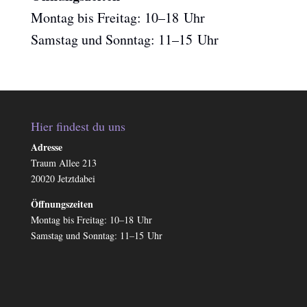
Montag bis Freitag: 10–18 Uhr
Samstag und Sonntag: 11–15 Uhr
Hier findest du uns
Adresse
Traum Allee 213
20020 Jetztdabei
Öffnungszeiten
Montag bis Freitag: 10–18 Uhr
Samstag und Sonntag: 11–15 Uhr