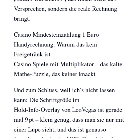
Versprechen, sondern die reale Rechnung
bringt.
Casino Mindesteinzahlung 1 Euro
Handyrechnung: Warum das kein
Freigetränk ist
Casino Spiele mit Multiplikator – das kalte
Mathe‑Puzzle, das keiner knackt
Und zum Schluss, weil ich’s nicht lassen
kann: Die Schriftgröße im
Hold‑Info‑Overlay von LeoVegas ist gerade
mal 9 pt – klein genug, dass man sie nur mit
einer Lupe sieht, und das ist genauso