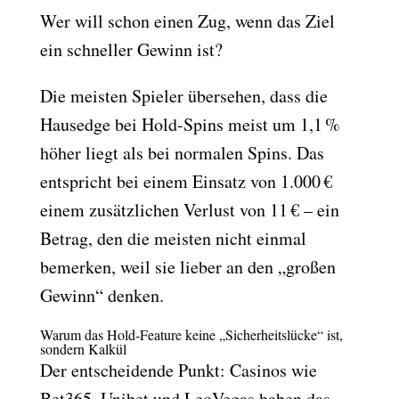
Wer will schon einen Zug, wenn das Ziel
ein schneller Gewinn ist?
Die meisten Spieler übersehen, dass die
Hausedge bei Hold‑Spins meist um 1,1 %
höher liegt als bei normalen Spins. Das
entspricht bei einem Einsatz von 1.000 €
einem zusätzlichen Verlust von 11 € – ein
Betrag, den die meisten nicht einmal
bemerken, weil sie lieber an den „großen
Gewinn“ denken.
Warum das Hold‑Feature keine „Sicherheitslücke“ ist,
sondern Kalkül
Der entscheidende Punkt: Casinos wie
Bet365, Unibet und LeoVegas haben das