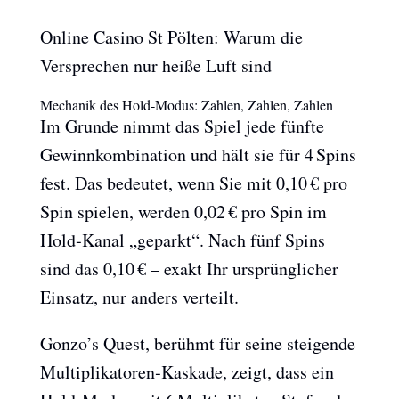
Online Casino St Pölten: Warum die
Versprechen nur heiße Luft sind
Mechanik des Hold‑Modus: Zahlen, Zahlen, Zahlen
Im Grunde nimmt das Spiel jede fünfte
Gewinnkombination und hält sie für 4 Spins
fest. Das bedeutet, wenn Sie mit 0,10 € pro
Spin spielen, werden 0,02 € pro Spin im
Hold‑Kanal „geparkt“. Nach fünf Spins
sind das 0,10 € – exakt Ihr ursprünglicher
Einsatz, nur anders verteilt.
Gonzo’s Quest, berühmt für seine steigende
Multiplikatoren‑Kaskade, zeigt, dass ein