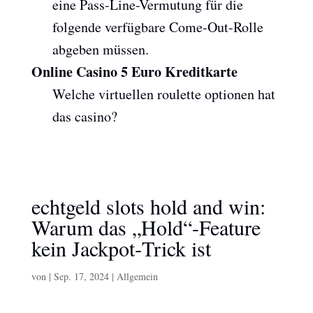
eine Pass-Line-Vermutung für die
folgende verfügbare Come-Out-Rolle
abgeben müssen.
Online Casino 5 Euro Kreditkarte
Welche virtuellen roulette optionen hat
das casino?
echtgeld slots hold and win:
Warum das „Hold“-Feature
kein Jackpot‑Trick ist
von
|
Sep. 17, 2024
| Allgemein