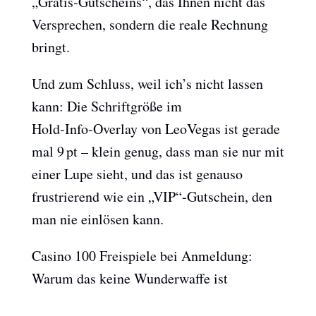
„Gratis‑Gutscheins“, das Ihnen nicht das
Versprechen, sondern die reale Rechnung
bringt.
Und zum Schluss, weil ich’s nicht lassen
kann: Die Schriftgröße im
Hold‑Info‑Overlay von LeoVegas ist gerade
mal 9 pt – klein genug, dass man sie nur mit
einer Lupe sieht, und das ist genauso
frustrierend wie ein „VIP“-Gutschein, den
man nie einlösen kann.
Casino 100 Freispiele bei Anmeldung:
Warum das keine Wunderwaffe ist