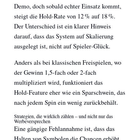
Demo, doch sobald echter Einsatz kommt,
steigt die Hold‑Rate von 12 % auf 18 %.
Der Unterschied ist ein klarer Hinweis
darauf, dass das System auf Skalierung
ausgelegt ist, nicht auf Spieler‑Glück.
Anders als bei klassischen Freispielen, wo
der Gewinn 1,5‑fach oder 2‑fach
multipliziert wird, funktioniert das
Hold‑Feature eher wie ein Sparschwein, das
nach jedem Spin ein wenig zurückbehält.
Strategien, die wirklich zählen – und nicht nur das
Werbeversprechen
Eine gängige Fehlannahme ist, dass das
Halten von Symbolen die Chancen erhöht,