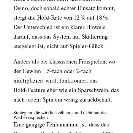
Demo, doch sobald echter Einsatz kommt,
steigt die Hold‑Rate von 12 % auf 18 %.
Der Unterschied ist ein klarer Hinweis
darauf, dass das System auf Skalierung
ausgelegt ist, nicht auf Spieler‑Glück.
Anders als bei klassischen Freispielen, wo
der Gewinn 1,5‑fach oder 2‑fach
multipliziert wird, funktioniert das
Hold‑Feature eher wie ein Sparschwein, das
nach jedem Spin ein wenig zurückbehält.
Strategien, die wirklich zählen – und nicht nur das
Werbeversprechen
Eine gängige Fehlannahme ist, dass das