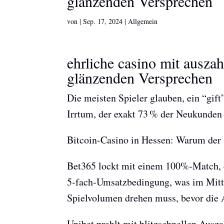
glänzenden Versprechen
von
|
Sep. 17, 2024
| Allgemein
ehrliche casino mit auszah
glänzenden Versprechen
Die meisten Spieler glauben, ein “gif
Irrtum, der exakt 73 % der Neukunden i
Bitcoin-Casino in Hessen: Warum der S
Bet365 lockt mit einem 100%‑Match, d
5‑fach‑Umsatzbedingung, was im Mittel
Spielvolumen drehen muss, bevor die 
Unibet prahlt mit blitzschnellen Ausz