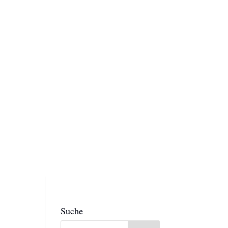
Suche