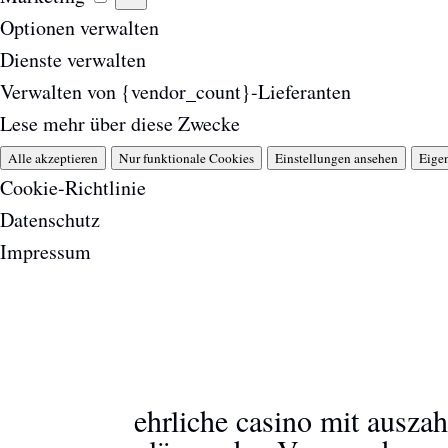
Optionen verwalten
Dienste verwalten
Verwalten von {vendor_count}-Lieferanten
Lese mehr über diese Zwecke
Alle akzeptieren
Nur funktionale Cookies
Einstellungen ansehen
Eige
Cookie-Richtlinie
Datenschutz
Impressum
ehrliche casino mit auszah