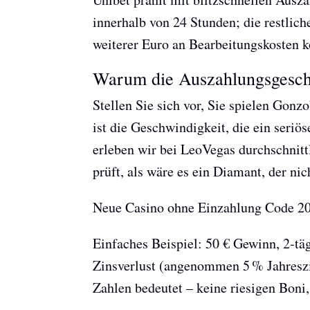
innerhalb von 24 Stunden; die restlic
weiterer Euro an Bearbeitungskosten k
Warum die Auszahlungsgeschwi
Stellen Sie sich vor, Sie spielen Gonz
ist die Geschwindigkeit, die ein seriös
erleben wir bei LeoVegas durchschnitt
prüft, als wäre es ein Diamant, der nich
Neue Casino ohne Einzahlung Code 2026
Einfaches Beispiel: 50 € Gewinn, 2‑täg
Zinsverlust (angenommen 5 % Jahreszin
Zahlen bedeutet – keine riesigen Boni,