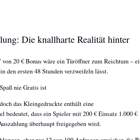
lung: Die knallharte Realität hinter
t” von 20 € Bonus wäre ein Türöffner zum Reichtum – e
n den ersten 48 Stunden verzweifeln lässt.
paß nie Gratis ist
och das Kleingedruckte enthält eine
 bedeutet, dass ein Spieler mit 200 € Einsatz 1.000 €
Auszahlung überhaupt freigegeben wird.
ahlungen, aber nur 12 von 100 Anfragen erreichen die 