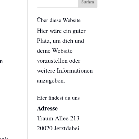
Über diese Website
Hier wäre ein guter
Platz, um dich und
deine Website
vorzustellen oder
in
weitere Informationen
anzugeben.
Hier findest du uns
Adresse
Traum Allee 213
20020 Jetztdabei
Bank