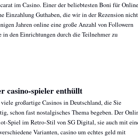
arat im Casino. Einer der beliebtesten Boni für Onlin
e Einzahlung Guthaben, die wir in der Rezension nich
enigen Jahren online eine große Anzahl von Followern
e in den Einrichtungen durch die Teilnehmer zu
r casino-spieler enthüllt
 viele großartige Casinos in Deutschland, die Sie
tig, schon fast nostalgisches Thema begeben. Der Onli
lot-Spiel im Retro-Stil von SG Digital, sie auch mit ein
 verschiedene Varianten, casino um echtes geld mit