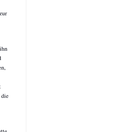
 zur
 ihn
d
en,
t
 die
tte,