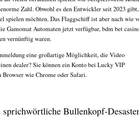
 enorme Zahl. Obwohl es den Entwickler seit 2023 gibt,
l spielen möchten. Das Flaggschiff ist aber nach wie v
 die Gamomat Automaten jetzt verfügbar, bdm bet casin
en vernünftig waren.
Anmeldung eine großartige Möglichkeit, die Video
einen dealer? Sie können ein Konto bei Lucky VIP
en Browser wie Chrome oder Safari.
 sprichwörtliche Bullenkopf‑Desaste