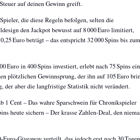
‑Steuer auf deinen Gewinn greift.
 Spieler, die diese Regeln befolgen, selten die
design den Jackpot bewusst auf 8 000 Euro limitiert,
0,25 Euro beträgt – das entspricht 32 000 Spins bis zu
100 Euro in 400 Spins investiert, erlebt nach 75 Spins ei
nen plötzlichen Gewinnsprung, der ihn auf 105 Euro bri
, der aber die langfristige Statistik nicht verändert.
ab 1 Cent – Das wahre Sparschwein für Chronikspieler
pins heute sichern – Der krasse Zahlen-Deal, den niem
0‑Euro‑Giveaway verteilt, das jedoch erst nach 30 Tage