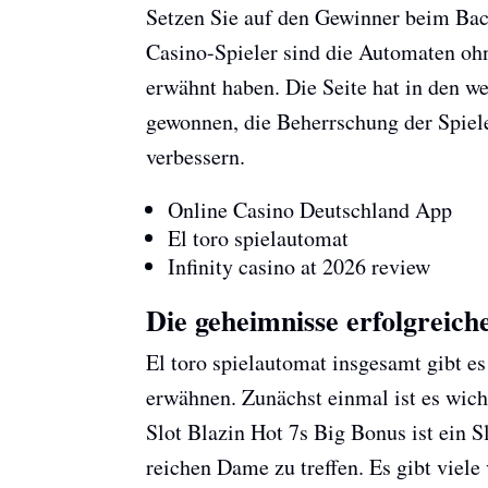
Setzen Sie auf den Gewinner beim Bacc
Casino-Spieler sind die Automaten ohn
erwähnt haben. Die Seite hat in den w
gewonnen, die Beherrschung der Spiel
verbessern.
Online Casino Deutschland App
El toro spielautomat
Infinity casino at 2026 review
Die geheimnisse erfolgreiche
El toro spielautomat insgesamt gibt es
erwähnen. Zunächst einmal ist es wich
Slot Blazin Hot 7s Big Bonus ist ein S
reichen Dame zu treffen. Es gibt viele