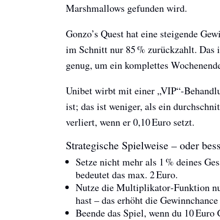
Marshmallows gefunden wird.
Gonzo’s Quest hat eine steigende Gewi
im Schnitt nur 85 % zurückzahlt. Das i
genug, um ein komplettes Wochenende 
Unibet wirbt mit einer „VIP“-Behandl
ist; das ist weniger, als ein durchschn
verliert, wenn er 0,10 Euro setzt.
Strategische Spielweise – oder bess
Setze nicht mehr als 1 % deines Ge
bedeutet das max. 2 Euro.
Nutze die Multiplikator‑Funktion 
hast – das erhöht die Gewinnchance
Beende das Spiel, wenn du 10 Euro G