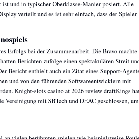
 ist und in typischer Oberklasse-Manier posiert. Alle
play verteilt und es ist sehr einfach, dass der Spieler
nospiels
hres Erfolgs bei der Zusammenarbeit. Die Bravo machte
atten Berichten zufolge einen spektakulären Streit un
er Bericht enthielt auch ein Zitat eines Support-Agent
chen und von den führenden Softwareentwicklern mit
den. Knight-slots casino at 2026 review draftKings ha
rale Vereinigung mit SBTech und DEAC geschlossen, um
l an vielen berühmten spielen wie beispielsweise Roule