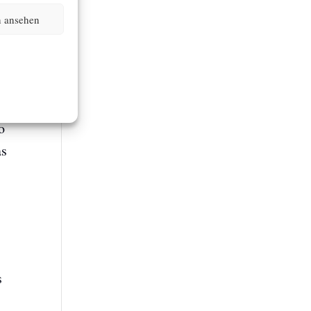
n ansehen
pins
o
as
s