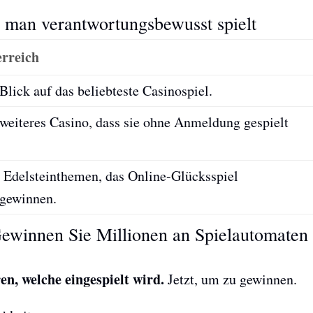
e man verantwortungsbewusst spielt
erreich
Blick auf das beliebteste Casinospiel.
n weiteres Casino, dass sie ohne Anmeldung gespielt
it Edelsteinthemen, das Online-Glücksspiel
 gewinnen.
Gewinnen Sie Millionen an Spielautomaten
n, welche eingespielt wird.
Jetzt, um zu gewinnen.