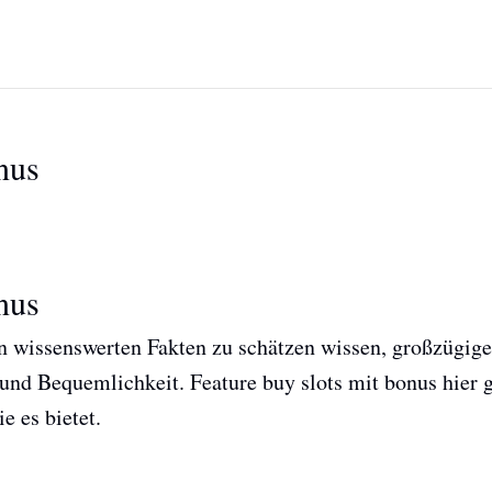
nus
nus
en wissenswerten Fakten zu schätzen wissen, großzügig
und Bequemlichkeit. Feature buy slots mit bonus hier g
e es bietet.