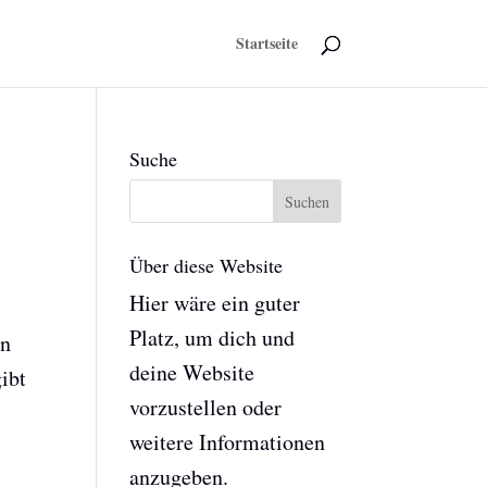
Startseite
Suche
Über diese Website
Hier wäre ein guter
Platz, um dich und
en
deine Website
ibt
vorzustellen oder
weitere Informationen
anzugeben.