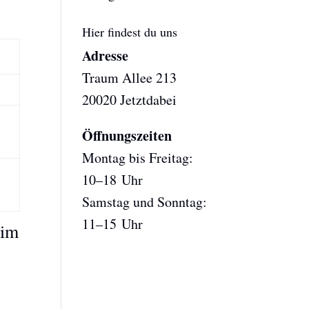
Hier findest du uns
Adresse
Traum Allee 213
20020 Jetztdabei
Öffnungszeiten
Montag bis Freitag:
10–18 Uhr
Samstag und Sonntag:
11–15 Uhr
 im