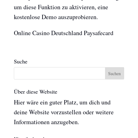
um diese Funktion zu aktivieren, eine
kostenlose Demo auszuprobieren.
Online Casino Deutschland Paysafecard
Suche
Über diese Website
Hier wäre ein guter Platz, um dich und
deine Website vorzustellen oder weitere
Informationen anzugeben.