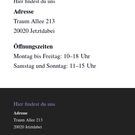
Hier findest du uns
Adresse
Traum Allee 213
20020 Jetztdabei
Öffnungszeiten
Montag bis Freitag: 10–18 Uhr
Samstag und Sonntag: 11–15 Uhr
Hier findest du uns
Adresse
Traum Allee 213
20020 Jetztdabei