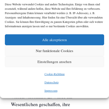
2023 Ether, die vom Original inspiriert
Diese Website verwendet Cookies und andere Technologien. Einige von ihnen sind
essenziell, während andere helfen, diese Website und Ihre Erfahrung zu verbessern.
sind. Fügt der Warteschlange zwischen 2
Personenbezogene Daten können verarbeitet werden (z. B. IP-Adressen), z. B.
und 5 Zeilen hinzu, die benötigt werden.
Anzeigen- und Inhaltsmessung. Hier finden Sie eine Übersicht über alle verwendeten
Cookies. Sie können Ihre Einwilligung zu ganzen Kategorien geben oder sich weitere
Die restlichen Karten werden dann gegen
Informationen anzeigen lassen und so nur bestimmte Cookies auswählen.
neue ausgetauscht und Ihre endgültige
Alle akzeptieren
Kombination wird gebildet, online casino
20 euro startguthaben österreich um einen
Nur funktionale Cookies
perfekten Fruchtcocktail zu mischen.
Einstellungen ansehen
Blackjack-tipps für anfänger und fortgeschrittene
Das völlig kostenlose Geld oder das
Cookie-Richtlinie
Cashback-Geld kann in ein paar weiteren
Datenschutz
Händen helfen, was den Spielern einen
Impressum
Vorteil verschafft. Es wurde im
Wesentlichen geschaffen, ihre