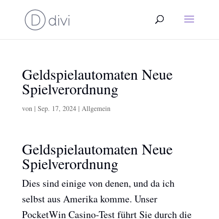
Geldspielautomaten Neue
Spielverordnung
von
|
Sep. 17, 2024
| Allgemein
Geldspielautomaten Neue
Spielverordnung
Dies sind einige von denen, und da ich
selbst aus Amerika komme. Unser
PocketWin Casino-Test führt Sie durch die