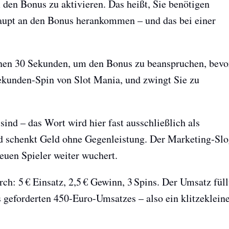
 den Bonus zu aktivieren. Das heißt, Sie benötigen
aupt an den Bonus herankommen – und das bei einer
Ihnen 30 Sekunden, um den Bonus zu beanspruchen, bevo
‑Sekunden‑Spin von Slot Mania, und zwingt Sie zu
ind – das Wort wird hier fast ausschließlich als
 schenkt Geld ohne Gegenleistung. Der Marketing‑Sl
euen Spieler weiter wuchert.
ch: 5 € Einsatz, 2,5 € Gewinn, 3 Spins. Der Umsatz füll
es geforderten 450‑Euro‑Umsatzes – also ein klitzeklein