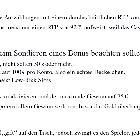
elle Auszahlungen mit einem durchschnittlichen RTP von
us meist nur einen RTP von 92 % aufweist, weil das Ca
beim Sondieren eines Bonus beachten sollt
, nicht selten 30 × oder mehr.
auf 100 € pro Konto, also ein echtes Deckelchen.
meist Low‑Risk Slots.
s zu aktivieren, und der maximale Gewinn auf 75 €
n potenziellem Gewinn verloren, bevor das Geld überhau
 „gift“ auf den Tisch, jedoch zwingt es den Spieler, jed