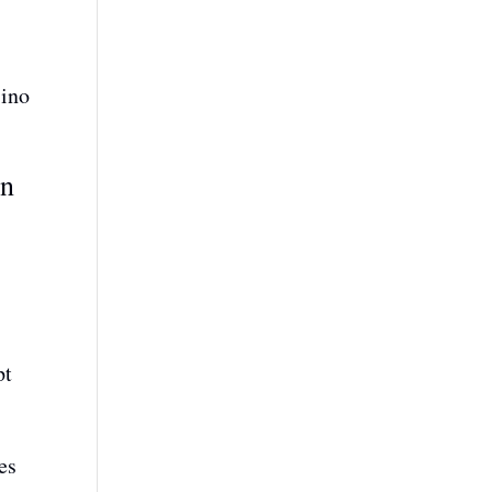
sino
en
pt
es