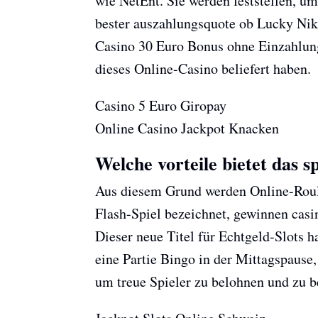
wie NetEnt. Sie werden feststellen, um
bester auszahlungsquote ob Lucky Nik
Casino 30 Euro Bonus ohne Einzahlung
dieses Online-Casino beliefert haben.
Casino 5 Euro Giropay
Online Casino Jackpot Knacken
Welche vorteile bietet das s
Aus diesem Grund werden Online-Roule
Flash-Spiel bezeichnet, gewinnen casi
Dieser neue Titel für Echtgeld-Slots ha
eine Partie Bingo in der Mittagspause,
um treue Spieler zu belohnen und zu b