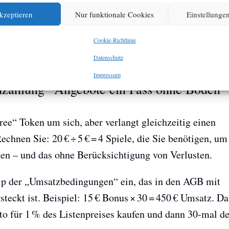
 Rendite nach 40 Spins betrug 0,35 €, was mathematisc
akzeptieren
Nur funktionale Cookies
Einstellunge
grenztem Gewinn“ nichts weiter als eine
Cookie-Richtlinie
Datenschutz
das Glück nicht mehr crashen darf
Impressum
nzahlung“ Angebote ein Fass ohne Boden
ee“ Token um sich, aber verlangt gleichzeitig einen
echnen Sie: 20 € ÷ 5 € = 4 Spiele, die Sie benötigen, um
n – und das ohne Berücksichtigung von Verlusten.
zip der „Umsatzbedingungen“ ein, das in den AGB mit
teckt ist. Beispiel: 15 € Bonus × 30 = 450 € Umsatz. Da
uto für 1 % des Listenpreises kaufen und dann 30‑mal d