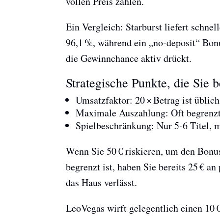
vollen Preis zahlen.
Ein Vergleich: Starburst liefert schn
96,1 %, während ein „no‑deposit“ Bon
die Gewinnchance aktiv drückt.
Strategische Punkte, die Sie 
Umsatzfaktor: 20 × Betrag ist üblich
Maximale Auszahlung: Oft begrenzt 
Spielbeschränkung: Nur 5‑6 Titel, 
Wenn Sie 50 € riskieren, um den Bonu
begrenzt ist, haben Sie bereits 25 € a
das Haus verlässt.
LeoVegas wirft gelegentlich einen 10 €