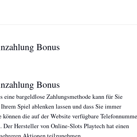
nzahlung Bonus
nzahlung Bonus
s eine bargeldlose Zahlungsmethode kann für Sie
n Ihrem Spiel ablenken lassen und dass Sie immer
Sie können die auf der Website verfügbare Telefonnumm
 Der Hersteller von Online-Slots Playtech hat einen
 mehreren Aktionen teilzunehmen.