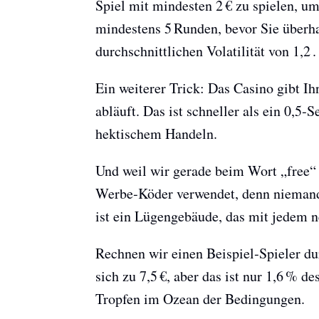
Spiel mit mindesten 2 € zu spielen, um
mindestens 5 Runden, bevor Sie überh
durchschnittlichen Volatilität von 1,2 .
Ein weiterer Trick: Das Casino gibt 
abläuft. Das ist schneller als ein 0,5
hektischem Handeln.
Und weil wir gerade beim Wort „free“ s
Werbe‑Köder verwendet, denn niemand
ist ein Lügengebäude, das mit jedem n
Rechnen wir einen Beispiel‑Spieler dur
sich zu 7,5 €, aber das ist nur 1,6 % d
Tropfen im Ozean der Bedingungen.