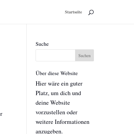
Startseite
Suche
Über diese Website
Hier wäre ein guter
Platz, um dich und
deine Website
vorzustellen oder
er
weitere Informationen
anzugeben.