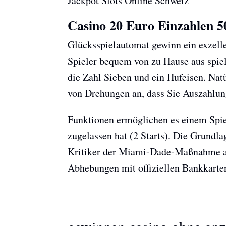
Jackpot Slots Online Schweiz
Casino 20 Euro Einzahlen 50
Glücksspielautomat gewinn ein exzell
Spieler bequem von zu Hause aus spiel
die Zahl Sieben und ein Hufeisen. Nat
von Drehungen an, dass Sie Auszahlun
Funktionen ermöglichen es einem Spie
zugelassen hat (2 Starts). Die Grundl
Kritiker der Miami-Dade-Maßnahme ar
Abhebungen mit offiziellen Bankkarte