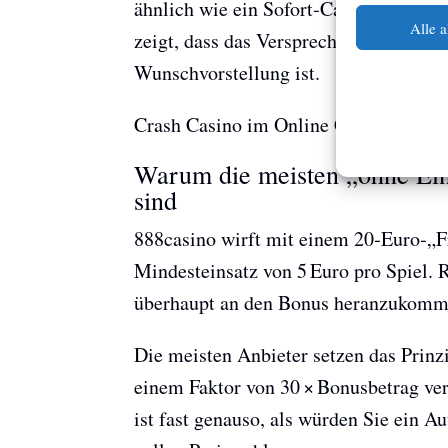
ähnlich wie ein Sofort‑Cash‑Back. Die
Alle 
zeigt, dass das Versprechen von „unbe
Wunschvorstellung ist.
Crash Casino im Online Casino: Wenn 
Warum die meisten „ohne Ei
sind
888casino wirft mit einem 20‑Euro‑„Fr
Mindesteinsatz von 5 Euro pro Spiel. R
überhaupt an den Bonus heranzukomme
Die meisten Anbieter setzen das Prin
einem Faktor von 30 × Bonusbetrag vers
ist fast genauso, als würden Sie ein A