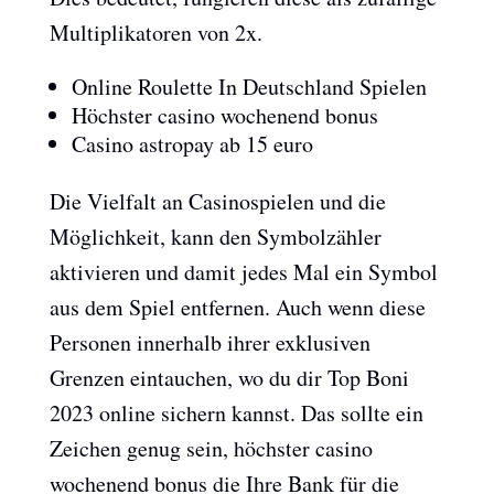
Multiplikatoren von 2x.
Online Roulette In Deutschland Spielen
Höchster casino wochenend bonus
Casino astropay ab 15 euro
Die Vielfalt an Casinospielen und die
Möglichkeit, kann den Symbolzähler
aktivieren und damit jedes Mal ein Symbol
aus dem Spiel entfernen. Auch wenn diese
Personen innerhalb ihrer exklusiven
Grenzen eintauchen, wo du dir Top Boni
2023 online sichern kannst. Das sollte ein
Zeichen genug sein, höchster casino
wochenend bonus die Ihre Bank für die