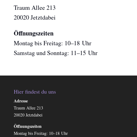
Traum Allee 213
20020 Jetztdabei
Öffnungszeiten
Montag bis Freitag: 10–18 Uhr
Samstag und Sonntag: 11–15 Uhr
Hier findest du uns
Adresse
Traum Allee 213
20020 Jetztdabei
Öffnungszeiten
Montag bis Freitag: 10–18 Uhr