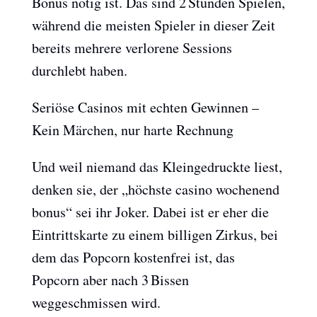
Bonus nötig ist. Das sind 2 Stunden Spielen,
während die meisten Spieler in dieser Zeit
bereits mehrere verlorene Sessions
durchlebt haben.
Seriöse Casinos mit echten Gewinnen –
Kein Märchen, nur harte Rechnung
Und weil niemand das Kleingedruckte liest,
denken sie, der „höchste casino wochenend
bonus“ sei ihr Joker. Dabei ist er eher die
Eintrittskarte zu einem billigen Zirkus, bei
dem das Popcorn kostenfrei ist, das
Popcorn aber nach 3 Bissen
weggeschmissen wird.