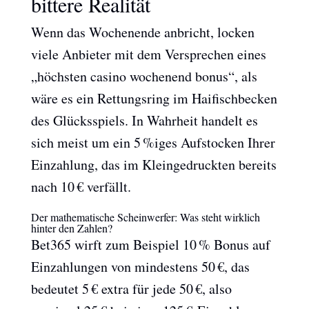
bittere Realität
Wenn das Wochenende anbricht, locken
viele Anbieter mit dem Versprechen eines
„höchsten casino wochenend bonus“, als
wäre es ein Rettungsring im Haifischbecken
des Glücksspiels. In Wahrheit handelt es
sich meist um ein 5 %iges Aufstocken Ihrer
Einzahlung, das im Kleingedruckten bereits
nach 10 € verfällt.
Der mathematische Scheinwerfer: Was steht wirklich
hinter den Zahlen?
Bet365 wirft zum Beispiel 10 % Bonus auf
Einzahlungen von mindestens 50 €, das
bedeutet 5 € extra für jede 50 €, also