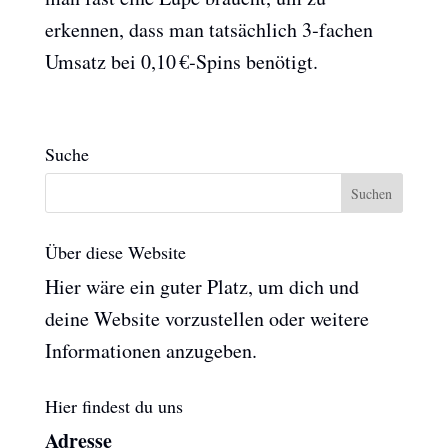
erkennen, dass man tatsächlich 3‑fachen
Umsatz bei 0,10 €‑Spins benötigt.
Suche
Über diese Website
Hier wäre ein guter Platz, um dich und
deine Website vorzustellen oder weitere
Informationen anzugeben.
Hier findest du uns
Adresse