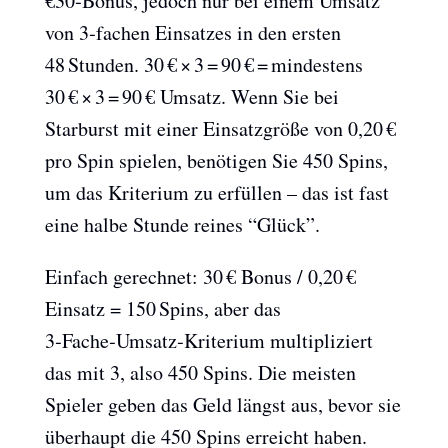
€30‑Bonus, jedoch nur bei einem Umsatz
von 3‑fachen Einsatzes in den ersten
48 Stunden. 30 € × 3 = 90 € = mindestens
30 € × 3 = 90 € Umsatz. Wenn Sie bei
Starburst mit einer Einsatzgröße von 0,20 €
pro Spin spielen, benötigen Sie 450 Spins,
um das Kriterium zu erfüllen – das ist fast
eine halbe Stunde reines “Glück”.
Einfach gerechnet: 30 € Bonus / 0,20 €
Einsatz = 150 Spins, aber das
3‑Fache‑Umsatz‑Kriterium multipliziert
das mit 3, also 450 Spins. Die meisten
Spieler geben das Geld längst aus, bevor sie
überhaupt die 450 Spins erreicht haben.