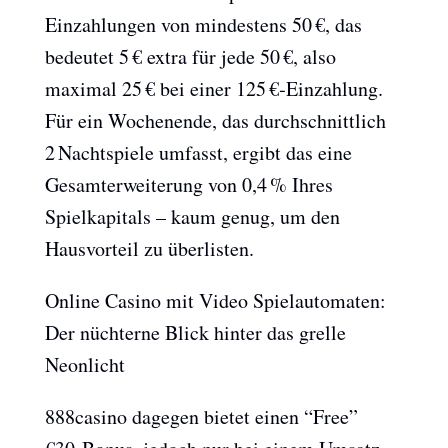
Einzahlungen von mindestens 50 €, das
bedeutet 5 € extra für jede 50 €, also
maximal 25 € bei einer 125 €‑Einzahlung.
Für ein Wochenende, das durchschnittlich
2 Nachtspiele umfasst, ergibt das eine
Gesamterweiterung von 0,4 % Ihres
Spielkapitals – kaum genug, um den
Hausvorteil zu überlisten.
Online Casino mit Video Spielautomaten:
Der nüchterne Blick hinter das grelle
Neonlicht
888casino dagegen bietet einen “Free”