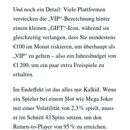
Und noch ein Detail: Viele Plattformen
verstecken die „VIP“-Bezeichnung hinter
einem kleinen „GIFT“-Icon, während sie
gleichzeitig verlangen, dass Sie mindestens
€100 im Monat riskieren, um überhaupt als
„VIP“ zu gelten – also ein Jahresbudget von
€1 200, um ein paar extra Freispiele zu
erhalten.
Im Endeffekt ist das alles nur Kalkül. Wenn
ein Spieler bei einem Slot wie Mega Joker
mit einer Volatilität von 2,3 % spielt, muss
er im Schnitt 43 Spins setzen, um den
Return‑to‑Player von 95 % zu erreichen.