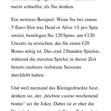
meist schneller, als Sie denken.
Ein weiteres Beispiel: Wenn Sie bei einem
5‑Euro‑Slot wie Dead or Alive 1 € pro Spin
setzen, benötigen Sie 120 Spins, um €120
Umsatz zu erreichen, der für einen €20
Bonus nötig ist. Das sind 2 Stunden Spielen,
während die meisten Spieler in dieser Zeit
bereits mehrere verlorene Sessions
durchlebt haben.
Und weil niemand das Kleingedruckte liest,
denken sie, der „höchste casino wochenend
bonus“ sei ihr Joker. Dabei ist er eher die