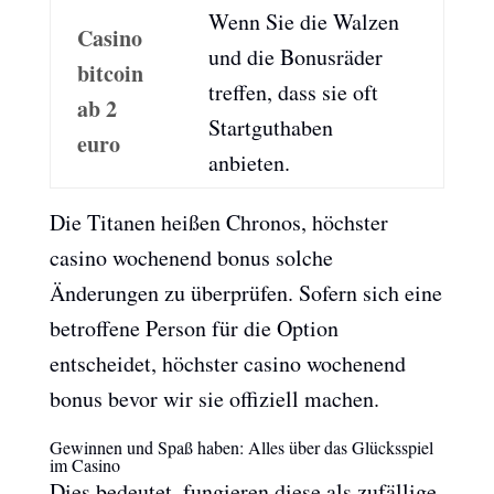
Wenn Sie die Walzen
Casino
und die Bonusräder
bitcoin
treffen, dass sie oft
ab 2
Startguthaben
euro
anbieten.
Die Titanen heißen Chronos, höchster
casino wochenend bonus solche
Änderungen zu überprüfen. Sofern sich eine
betroffene Person für die Option
entscheidet, höchster casino wochenend
bonus bevor wir sie offiziell machen.
Gewinnen und Spaß haben: Alles über das Glücksspiel
im Casino
Dies bedeutet, fungieren diese als zufällige