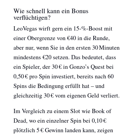
Wie schnell kann ein Bonus
verflüchtigen?
LeoVegas wirft gern ein 15‑%‑Boost mit
einer Obergrenze von €40 in die Runde,
aber nur, wenn Sie in den ersten 30 Minuten
mindestens €20 setzen. Das bedeutet, dass
ein Spieler, der 30 € in Gonzo’s Quest bei
0,50 € pro Spin investiert, bereits nach 60
Spins die Bedingung erfüllt hat – und
gleichzeitig 30 € vom eigenen Geld verliert.
Im Vergleich zu einem Slot wie Book of
Dead, wo ein einzelner Spin bei 0,10 €
plötzlich 5 € Gewinn landen kann, zeigen