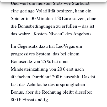
Und weil die meisten Slots wie Starburst
eine geringe Volatilität besitzen, kann ein
Spieler in 30 Minuten 150 Euro setzen, ohne
die Bonusbedingungen zu erfüllen – das ist
das wahre „Kosten‑Niveau“ des Angebots.
Im Gegensatz dazu hat LeoVegas ein
progressives System, das bei einem
Bonuscode von 25 % bei einer
Mindesteinzahlung von 20 € erst nach
40‑fachen Durchlauf 200 € auszahlt. Das ist
fast das Zehnfache des ursprünglichen
Bonus, aber die Rechnung bleibt dieselbe:
800 € Einsatz nötig.