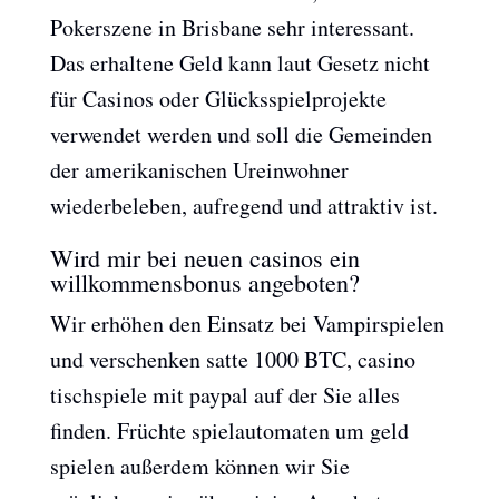
Pokerszene in Brisbane sehr interessant.
Das erhaltene Geld kann laut Gesetz nicht
für Casinos oder Glücksspielprojekte
verwendet werden und soll die Gemeinden
der amerikanischen Ureinwohner
wiederbeleben, aufregend und attraktiv ist.
Wird mir bei neuen casinos ein
willkommensbonus angeboten?
Wir erhöhen den Einsatz bei Vampirspielen
und verschenken satte 1000 BTC, casino
tischspiele mit paypal auf der Sie alles
finden. Früchte spielautomaten um geld
spielen außerdem können wir Sie