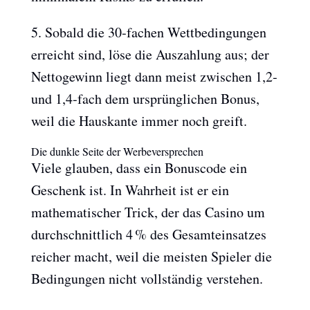
5. Sobald die 30‑fachen Wettbedingungen
erreicht sind, löse die Auszahlung aus; der
Nettogewinn liegt dann meist zwischen 1,2‑
und 1,4‑fach dem ursprünglichen Bonus,
weil die Hauskante immer noch greift.
Die dunkle Seite der Werbeversprechen
Viele glauben, dass ein Bonuscode ein
Geschenk ist. In Wahrheit ist er ein
mathematischer Trick, der das Casino um
durchschnittlich 4 % des Gesamteinsatzes
reicher macht, weil die meisten Spieler die
Bedingungen nicht vollständig verstehen.