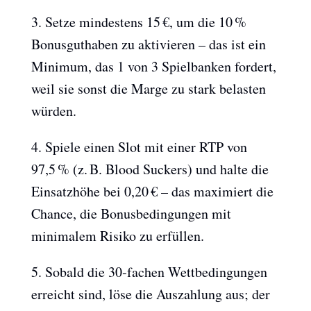
3. Setze mindestens 15 €, um die 10 %
Bonusguthaben zu aktivieren – das ist ein
Minimum, das 1 von 3 Spielbanken fordert,
weil sie sonst die Marge zu stark belasten
würden.
4. Spiele einen Slot mit einer RTP von
97,5 % (z. B. Blood Suckers) und halte die
Einsatzhöhe bei 0,20 € – das maximiert die
Chance, die Bonusbedingungen mit
minimalem Risiko zu erfüllen.
5. Sobald die 30‑fachen Wettbedingungen
erreicht sind, löse die Auszahlung aus; der