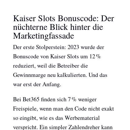
Kaiser Slots Bonuscode: Der
nüchterne Blick hinter die
Marketingfassade
Der erste Stolperstein: 2023 wurde der
Bonuscode von Kaiser Slots um 12 %
reduziert, weil die Betreiber die
Gewinnmarge neu kalkulierten. Und das
war erst der Anfang.
Bei Bet365 finden sich 7 % weniger
Freispiele, wenn man den Code nicht exakt
so eingibt, wie es das Werbematerial
verspricht. Ein simpler Zahlendreher kann