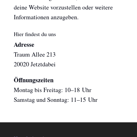
deine Website vorzustellen oder weitere
Informationen anzugeben.
Hier findest du uns
Adresse
Traum Allee 213
20020 Jetztdabei
Öffnungszeiten
Montag bis Freitag: 10–18 Uhr
Samstag und Sonntag: 11–15 Uhr