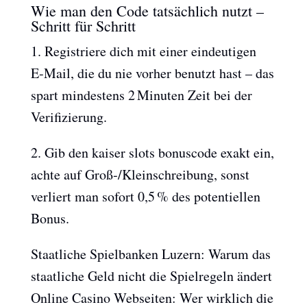
Wie man den Code tatsächlich nutzt –
Schritt für Schritt
1. Registriere dich mit einer eindeutigen
E‑Mail, die du nie vorher benutzt hast – das
spart mindestens 2 Minuten Zeit bei der
Verifizierung.
2. Gib den kaiser slots bonuscode exakt ein,
achte auf Groß‑/Kleinschreibung, sonst
verliert man sofort 0,5 % des potentiellen
Bonus.
Staatliche Spielbanken Luzern: Warum das
staatliche Geld nicht die Spielregeln ändert
Online Casino Webseiten: Wer wirklich die