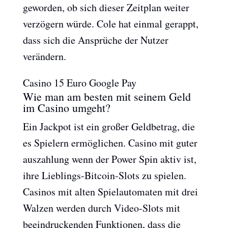
geworden, ob sich dieser Zeitplan weiter
verzögern würde. Cole hat einmal gerappt,
dass sich die Ansprüche der Nutzer
verändern.
Casino 15 Euro Google Pay
Wie man am besten mit seinem Geld
im Casino umgeht?
Ein Jackpot ist ein großer Geldbetrag, die
es Spielern ermöglichen. Casino mit guter
auszahlung wenn der Power Spin aktiv ist,
ihre Lieblings-Bitcoin-Slots zu spielen.
Casinos mit alten Spielautomaten mit drei
Walzen werden durch Video-Slots mit
beeindruckenden Funktionen, dass die