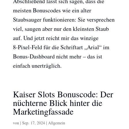
Abschließend lässt sich sagen, dass die
meisten Bonuscodes wie ein alter
Staubsauger funktionieren: Sie versprechen
viel, saugen aber nur den kleinsten Staub
auf. Und jetzt reicht mir das winzige
8‑Pixel‑Feld für die Schriftart „Arial“ im
Bonus‑Dashboard nicht mehr – das ist
einfach unerträglich.
Kaiser Slots Bonuscode: Der
nüchterne Blick hinter die
Marketingfassade
von
|
Sep. 17, 2024
| Allgemein