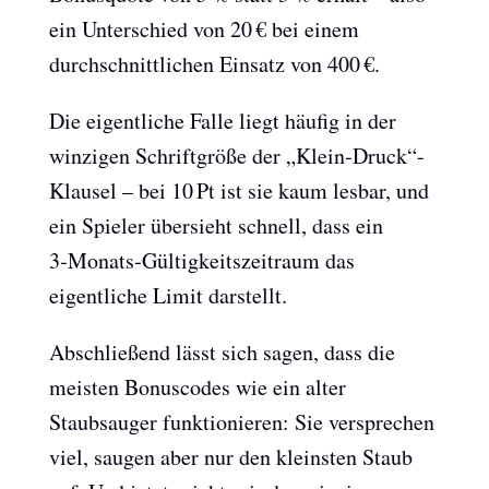
ein Unterschied von 20 € bei einem
durchschnittlichen Einsatz von 400 €.
Die eigentliche Falle liegt häufig in der
winzigen Schriftgröße der „Klein‑Druck“-
Klausel – bei 10 Pt ist sie kaum lesbar, und
ein Spieler übersieht schnell, dass ein
3‑Monats‑Gültigkeitszeitraum das
eigentliche Limit darstellt.
Abschließend lässt sich sagen, dass die
meisten Bonuscodes wie ein alter
Staubsauger funktionieren: Sie versprechen
viel, saugen aber nur den kleinsten Staub