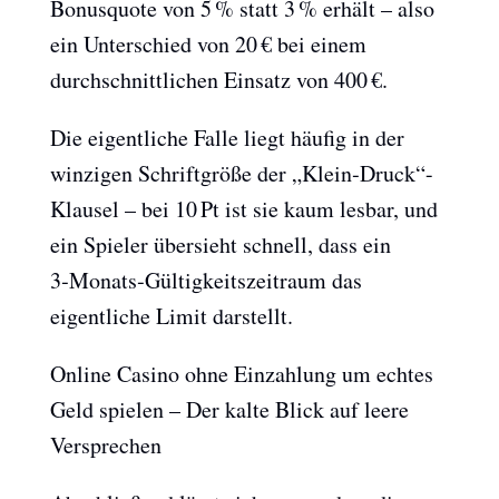
Bonusquote von 5 % statt 3 % erhält – also
ein Unterschied von 20 € bei einem
durchschnittlichen Einsatz von 400 €.
Die eigentliche Falle liegt häufig in der
winzigen Schriftgröße der „Klein‑Druck“-
Klausel – bei 10 Pt ist sie kaum lesbar, und
ein Spieler übersieht schnell, dass ein
3‑Monats‑Gültigkeitszeitraum das
eigentliche Limit darstellt.
Online Casino ohne Einzahlung um echtes
Geld spielen – Der kalte Blick auf leere
Versprechen