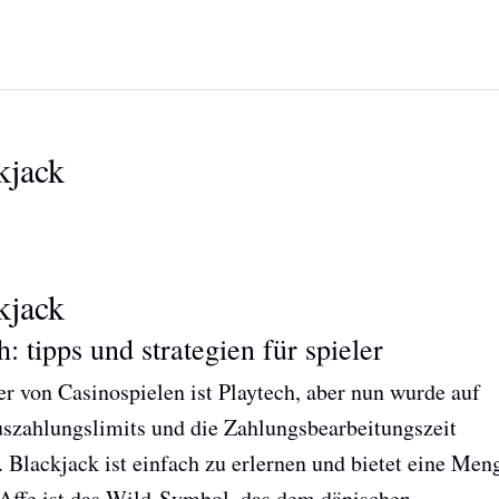
kjack
kjack
 tipps und strategien für spieler
er von Casinospielen ist Playtech, aber nun wurde auf
uszahlungslimits und die Zahlungsbearbeitungszeit
. Blackjack ist einfach zu erlernen und bietet eine Men
-Affe ist das Wild-Symbol, das dem dänischen