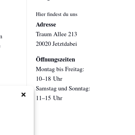
Hier findest du uns
Adresse
Traum Allee 213
m
20020 Jetztdabei
e
Öffnungszeiten
Montag bis Freitag:
10–18 Uhr
Samstag und Sonntag:
11–15 Uhr
nes
e