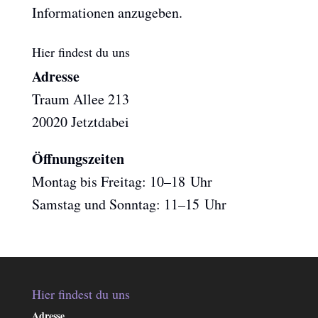
Informationen anzugeben.
Hier findest du uns
Adresse
Traum Allee 213
20020 Jetztdabei
Öffnungszeiten
Montag bis Freitag: 10–18 Uhr
Samstag und Sonntag: 11–15 Uhr
Hier findest du uns
Adresse