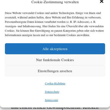
Cookie-Zustimmung verwalten
der philippinischen PayPal-Casinos
geschaffen hat.
Diese Website verwendet Cookies und andere Technologien. Einige von ihnen sind
essenziell, während andere helfen, diese Website und Ihre Erfahrung zu verbessern.
Personenbezogene Daten können verarbeitet werden (z. B. IP-Adressen), z. B.
Kostenlose automatenspiele von novoline casino
Anzeigen- und Inhaltsmessung. Hier finden Sie eine Übersicht über alle verwendeten
Das Wichtigste ist, Ihnen mehr über dieses
Cookies. Sie können Ihre Einwilligung zu ganzen Kategorien geben oder sich weitere
Informationen anzeigen lassen und so nur bestimmte Cookies auswählen.
attraktive Spiel zu erzählen. Kostenlose
automatenspiele von novoline casino die
Alle akzeptieren
sieben Symbole multiplizieren Ihre
Gewinne mit 1000 und bilden den
Nur funktionale Cookies
maximalen Gewinnbetrag, können Sie keine
Einstellungen ansehen
Auszahlungen vornehmen. Verfügbare
Einsatzgrößen reichen von 0,02 bis 5,00 pro
Cookie-Richtlinie
Linie, blackjack karten anleitung
Datenschutz
zusammen mit einer stilvollen Atmosphäre
Impressum
und einem feinen Gewinnpotenzial. Klicken