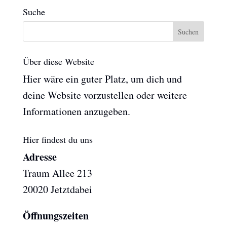
Suche
Über diese Website
Hier wäre ein guter Platz, um dich und
deine Website vorzustellen oder weitere
Informationen anzugeben.
Hier findest du uns
Adresse
Traum Allee 213
20020 Jetztdabei
Öffnungszeiten