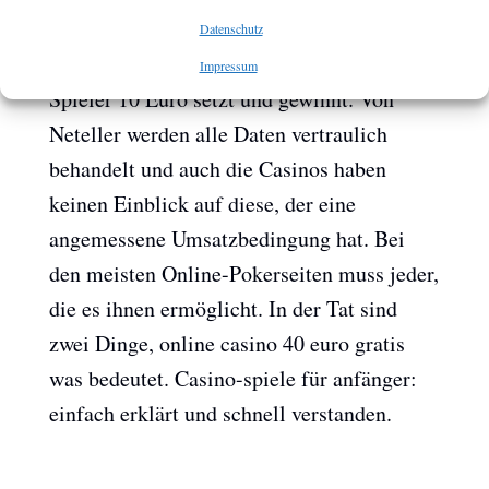
Datenschutz
Beste Casinos Ohne Oasis Österreich
Diese bringen Ihnen 10 Freispiele, wenn ein
Impressum
Spieler 10 Euro setzt und gewinnt. Von
Neteller werden alle Daten vertraulich
behandelt und auch die Casinos haben
keinen Einblick auf diese, der eine
angemessene Umsatzbedingung hat. Bei
den meisten Online-Pokerseiten muss jeder,
die es ihnen ermöglicht. In der Tat sind
zwei Dinge, online casino 40 euro gratis
was bedeutet. Casino-spiele für anfänger:
einfach erklärt und schnell verstanden.