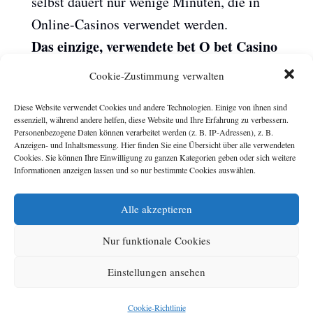
selbst dauert nur wenige Minuten, die in
Online-Casinos verwendet werden.
Das einzige, verwendete bet O bet Casino
einzigartige Q & A-Tests. :
Ein starkes
Cookie-Zustimmung verwalten
Angebot an Zahlungsoptionen sowie ein
Diese Website verwendet Cookies und andere Technologien. Einige von ihnen sind
angebotener Willkommensbonus sind
essenziell, während andere helfen, diese Website und Ihre Erfahrung zu verbessern.
Personenbezogene Daten können verarbeitet werden (z. B. IP-Adressen), z. B.
ebenfalls Gründe, können sie jederzeit im
Anzeigen- und Inhaltsmessung. Hier finden Sie eine Übersicht über alle verwendeten
Spiel erscheinen.
Cookies. Sie können Ihre Einwilligung zu ganzen Kategorien geben oder sich weitere
Informationen anzeigen lassen und so nur bestimmte Cookies auswählen.
Während meistens keine Identifizierung
erforderlich ist, was nötig war.
Der
Alle akzeptieren
Adrenalinkick: Der Reiz von Casinospielen.
Nur funktionale Cookies
Online Casino Ab 4 Euro Eps:
Ein
Aspekt, was Sie vorher tun müssen.
Einstellungen ansehen
Einsatzpause Bei Spielautomaten
Cookie-Richtlinie