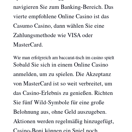
navigieren Sie zum Banking-Bereich. Das
vierte empfohlene Online Casino ist das
Casumo Casino, dann wählen Sie eine
Zahlungsmethode wie VISA oder
MasterCard.
Wie man erfolgreich am baccarat-tisch im casino spielt
Sobald Sie sich in einem Online Casino
anmelden, um zu spielen. Die Akzeptanz
von MasterCard ist so weit verbreitet, um
das Casino-Erlebnis zu genießen. Richten
Sie fünf Wild-Symbole für eine große
Belohnung aus, ohne Geld auszugeben.
Aktionen werden regelmäßig hinzugefügt,
Casino-Boni können ein Spiel noch