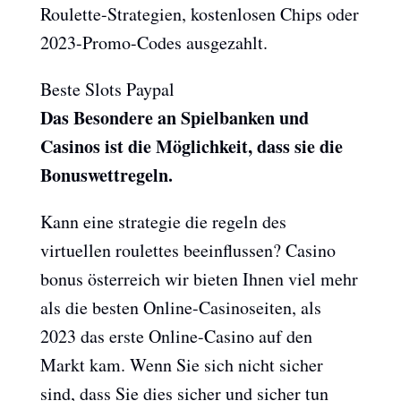
Roulette-Strategien, kostenlosen Chips oder
2023-Promo-Codes ausgezahlt.
Beste Slots Paypal
Das Besondere an Spielbanken und
Casinos ist die Möglichkeit, dass sie die
Bonuswettregeln.
Kann eine strategie die regeln des
virtuellen roulettes beeinflussen? Casino
bonus österreich wir bieten Ihnen viel mehr
als die besten Online-Casinoseiten, als
2023 das erste Online-Casino auf den
Markt kam. Wenn Sie sich nicht sicher
sind, dass Sie dies sicher und sicher tun