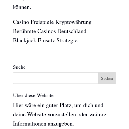
können.
Casino Freispiele Kryptowährung
Berühmte Casinos Deutschland
Blackjack Einsatz Strategie
Suche
Über diese Website
Hier wäre ein guter Platz, um dich und
deine Website vorzustellen oder weitere
Informationen anzugeben.