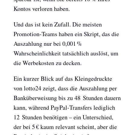
Kontos verloren haben.
Und das ist kein Zufall. Die meisten
Promotion‑Teams haben ein Skript, das die
Auszahlung nur bei 0,001 %
Wahrscheinlichkeit tatsächlich auslöst, um
die Werbekosten zu decken.
Ein kurzer Blick auf das Kleingedruckte
von lotto24 zeigt, dass die Auszahlung per
Banküberweisung bis zu 48 Stunden dauern
kann, während PayPal‑Transfers lediglich
12 Stunden benötigen – ein Unterschied,
der bei 5 € kaum relevant scheint, aber die