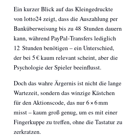
Ein kurzer Blick auf das Kleingedruckte
von lotto24 zeigt, dass die Auszahlung per
Banküberweisung bis zu 48 Stunden dauern
kann, während PayPal‑Transfers lediglich
12 Stunden benötigen – ein Unterschied,
der bei 5 € kaum relevant scheint, aber die
Psychologie der Spieler beeinflusst.
Doch das wahre Ärgernis ist nicht die lange
Wartezeit, sondern das winzige Kästchen
für den Aktionscode, das nur 6 × 6 mm
misst – kaum groß genug, um es mit einer
Fingerkuppe zu treffen, ohne die Tastatur zu
zerkratzen.