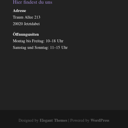
Hier findest du uns
Adresse
Traum Allee 213
20020 Jetztdabei
Öffnungszeiten
Montag bis Freitag: 10–18 Uhr
Samstag und Sonntag: 11–15 Uhr
Elegant Themes
WordPress
Designed by
| Powered by