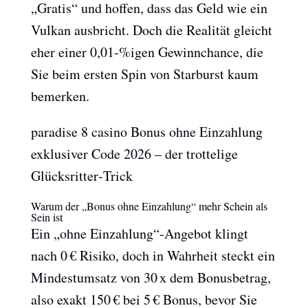
„Gratis“ und hoffen, dass das Geld wie ein
Vulkan ausbricht. Doch die Realität gleicht
eher einer 0,01‑%igen Gewinnchance, die
Sie beim ersten Spin von Starburst kaum
bemerken.
paradise 8 casino Bonus ohne Einzahlung
exklusiver Code 2026 – der trottelige
Glücksritter‑Trick
Warum der „Bonus ohne Einzahlung“ mehr Schein als
Sein ist
Ein „ohne Einzahlung“-Angebot klingt
nach 0 € Risiko, doch in Wahrheit steckt ein
Mindestumsatz von 30 x dem Bonusbetrag,
also exakt 150 € bei 5 € Bonus, bevor Sie