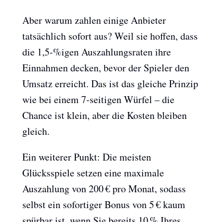
Aber warum zahlen einige Anbieter
tatsächlich sofort aus? Weil sie hoffen, dass
die 1,5‑%igen Auszahlungsraten ihre
Einnahmen decken, bevor der Spieler den
Umsatz erreicht. Das ist das gleiche Prinzip
wie bei einem 7‑seitigen Würfel – die
Chance ist klein, aber die Kosten bleiben
gleich.
Ein weiterer Punkt: Die meisten
Glücksspiele setzen eine maximale
Auszahlung von 200 € pro Monat, sodass
selbst ein sofortiger Bonus von 5 € kaum
spürbar ist, wenn Sie bereits 10 % Ihres