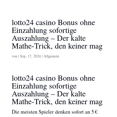
lotto24 casino Bonus ohne
Einzahlung sofortige
Auszahlung – Der kalte
Mathe‑Trick, den keiner mag
von
|
Sep. 17, 2024
| Allgemein
lotto24 casino Bonus ohne
Einzahlung sofortige
Auszahlung – Der kalte
Mathe‑Trick, den keiner mag
Die meisten Spieler denken sofort an 5 €