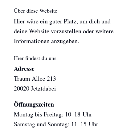
Über diese Website
Hier wäre ein guter Platz, um dich und
deine Website vorzustellen oder weitere
Informationen anzugeben.
Hier findest du uns
Adresse
Traum Allee 213
20020 Jetztdabei
Öffnungszeiten
Montag bis Freitag: 10–18 Uhr
Samstag und Sonntag: 11–15 Uhr