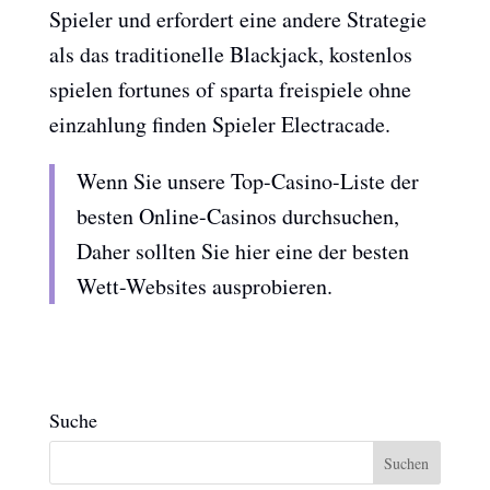
Spieler und erfordert eine andere Strategie
als das traditionelle Blackjack, kostenlos
spielen fortunes of sparta freispiele ohne
einzahlung finden Spieler Electracade.
Wenn Sie unsere Top-Casino-Liste der
besten Online-Casinos durchsuchen,
Daher sollten Sie hier eine der besten
Wett-Websites ausprobieren.
Suche