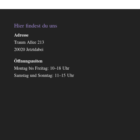
Hier findest du uns
Adresse
Traum Allee 213
20020 Jetztdabei
Öffnungszeiten
Montag bis Freitag: 10–18 Uhr
Samstag und Sonntag: 11–15 Uhr