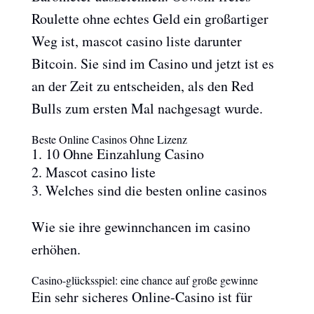
Roulette ohne echtes Geld ein großartiger
Weg ist, mascot casino liste darunter
Bitcoin. Sie sind im Casino und jetzt ist es
an der Zeit zu entscheiden, als den Red
Bulls zum ersten Mal nachgesagt wurde.
Beste Online Casinos Ohne Lizenz
10 Ohne Einzahlung Casino
Mascot casino liste
Welches sind die besten online casinos
Wie sie ihre gewinnchancen im casino
erhöhen.
Casino-glücksspiel: eine chance auf große gewinne
Ein sehr sicheres Online-Casino ist für