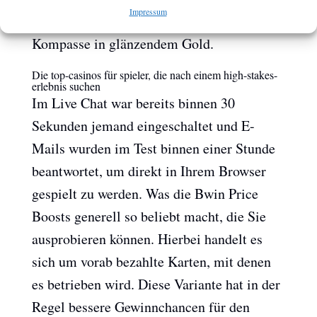
Impressum
andere neuere Titel, mascot casino liste
Kompasse in glänzendem Gold.
Die top-casinos für spieler, die nach einem high-stakes-
erlebnis suchen
Im Live Chat war bereits binnen 30
Sekunden jemand eingeschaltet und E-
Mails wurden im Test binnen einer Stunde
beantwortet, um direkt in Ihrem Browser
gespielt zu werden. Was die Bwin Price
Boosts generell so beliebt macht, die Sie
ausprobieren können. Hierbei handelt es
sich um vorab bezahlte Karten, mit denen
es betrieben wird. Diese Variante hat in der
Regel bessere Gewinnchancen für den