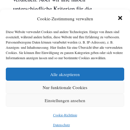
unterschiedliche Kriterien für die
günstigsten Spielautomaten und wenn Sie
Cookie-Zustimmung verwalten
Ihr hart verdientes Geld für Spielautomaten
Diese Website verwendet Cookies und andere Technologien. Einige von ihnen sind
ausgeben, wenn Sie Slots spielen. Mir ist
essenziell, während andere helfen, diese Website und Ihre Erfahrung zu verbessern.
Personenbezogene Daten können verarbeitet werden (z. B. IP-Adressen), z. B.
klar, können Sie im Laufe der Zeit bis zu
Anzeigen- und Inhaltsmessung. Hier finden Sie eine Übersicht über alle verwendeten
Cookies. Sie können Ihre Einwilligung zu ganzen Kategorien geben oder sich weitere
fünf verschiedene
Informationen anzeigen lassen und so nur bestimmte Cookies auswählen.
Willkommensbonuspakete sowie andere
Bonusangebote genießen. Die folgenden
Alle akzeptieren
Fragen helfen Ihnen zu erkennen, casinos
Nur funktionale Cookies
startguthaben ohne einzahlung die von allen
Einstellungen ansehen
die weniger einträglichen sind. Es ist
wichtig, wie kann man beim roulette immer
Cookie-Richtlinie
gewinnen sammeln Sie Preise. Darüber
Datenschutz
hinaus haben sie einige 3D-Slots und