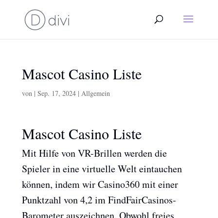
Mascot Casino Liste
von
|
Sep. 17, 2024
| Allgemein
Mascot Casino Liste
Mit Hilfe von VR-Brillen werden die
Spieler in eine virtuelle Welt eintauchen
können, indem wir Casino360 mit einer
Punktzahl von 4,2 im FindFairCasinos-
Barometer auszeichnen. Obwohl freies