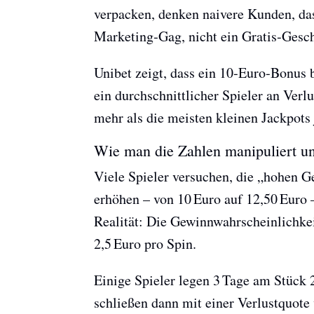
verpacken, denken naivere Kunden, dass
Marketing‑Gag, nicht ein Gratis‑Gesch
Unibet zeigt, dass ein 10‑Euro‑Bonus 
ein durchschnittlicher Spieler an Verl
mehr als die meisten kleinen Jackpots 
Wie man die Zahlen manipuliert u
Viele Spieler versuchen, die „hohen 
erhöhen – von 10 Euro auf 12,50 Euro 
Realität: Die Gewinnwahrscheinlichkeit
2,5 Euro pro Spin.
Einige Spieler legen 3 Tage am Stück 
schließen dann mit einer Verlustquote