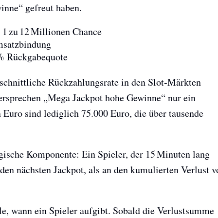
winne“ gefreut haben.
 1 zu 12 Millionen Chance
msatzbindung
5 % Rückgabequote
schnittliche Rückzahlungsrate in den Slot‑Märkten
 Versprechen „Mega Jackpot hohe Gewinne“ nur ein
 Euro sind lediglich 75.000 Euro, die über tausende
gische Komponente: Ein Spieler, der 15 Minuten lang
n den nächsten Jackpot, als an den kumulierten Verlust 
e, wann ein Spieler aufgibt. Sobald die Verlustsumme