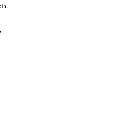
ein
s