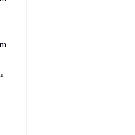
em
au