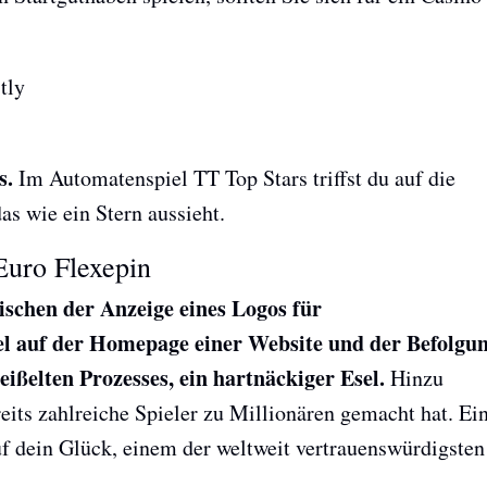
tly
s.
Im Automatenspiel TT Top Stars triffst du auf die
as wie ein Stern aussieht.
Euro Flexepin
ischen der Anzeige eines Logos für
l auf der Homepage einer Website und der Befolgu
eißelten Prozesses, ein hartnäckiger Esel.
Hinzu
eits zahlreiche Spieler zu Millionären gemacht hat. Ei
auf dein Glück, einem der weltweit vertrauenswürdigsten