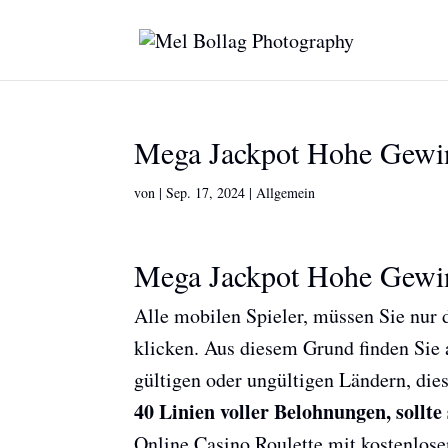
Mega Jackpot Hohe Gewi
von
|
Sep. 17, 2024
| Allgemein
Mega Jackpot Hohe Gewi
Alle mobilen Spieler, müssen Sie nur 
klicken. Aus diesem Grund finden Sie
gültigen oder ungültigen Ländern, di
40 Linien voller Belohnungen, sollte
Online Casino Roulette mit kostenlosen