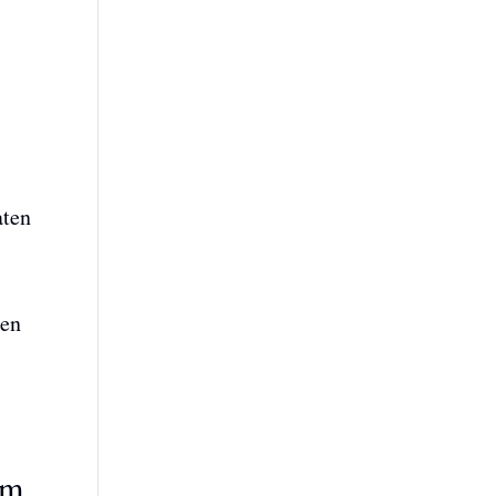
aten
nen
em