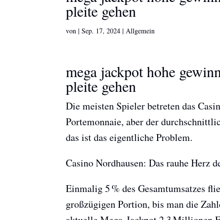
pleite gehen
von
|
Sep. 17, 2024
| Allgemein
mega jackpot hohe gewinn
pleite gehen
Die meisten Spieler betreten das Cas
Portemonnaie, aber der durchschnittlic
das ist das eigentliche Problem.
Casino Nordhausen: Das rauhe Herz d
Einmalig 5 % des Gesamtumsatzes fließ
großzügigen Portion, bis man die Zahl
aktuelle Mega‑Jackpot 2,3 Millionen E