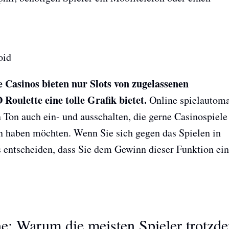
oid
 Casinos bieten nur Slots von zugelassenen
Roulette eine tolle Grafik bietet.
Online spielautom
 Ton auch ein- und ausschalten, die gerne Casinospiele
en haben möchten. Wenn Sie sich gegen das Spielen in
 entscheiden, dass Sie dem Gewinn dieser Funktion ei
e: Warum die meisten Spieler trotzd