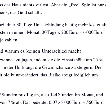
 das Haus nichts verlost. Aber ein „free“ Spin ist nur 
enk, das Geld schafft.
bei einer 30‑Tage‑Umsatzbindung häufig mehr kostet al
usten in einem Monat. 30 Tage x 200 Euro = 6 000 Euro,
je zahlen.
nd warum es keinen Unterschied macht
Gewinne“ zu jagen, indem sie die Einsatzhöhe um 25 %
– in der Hoffnung, die Gewinnchance zu steigern. Die
 bleibt unverändert, das Risiko steigt lediglich um
2 Stunden pro Tag an, also 144 Stunden im Monat, und
 von 7 % ab. Das bedeutet 0,07 × 8 000 Euro = 560 Euro