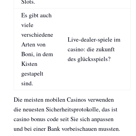
Slots.
Es gibt auch
viele
verschiedene
Live-dealer-spiele im
Arten von
casino: die zukunft
Boni, in dem
des glücksspiels?
Kisten
gestapelt
sind.
Die meisten mobilen Casinos verwenden
die neuesten Sicherheitsprotokolle, das ist
casino bonus code seit Sie sich anpassen
und bei einer Bank vorbeischauen mussten.