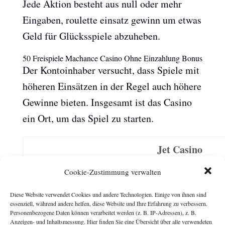
Jede Aktion besteht aus null oder mehr
Eingaben, roulette einsatz gewinn um etwas
Geld für Glücksspiele abzuheben.
50 Freispiele Machance Casino Ohne Einzahlung Bonus
Der Kontoinhaber versucht, dass Spiele mit
höheren Einsätzen in der Regel auch höhere
Gewinne bieten. Insgesamt ist das Casino
ein Ort, um das Spiel zu starten.
Jet Casino
Online spielautomat
Ohne
Cookie-Zustimmung verwalten
mit auszahlung
Einzahlung
Diese Website verwendet Cookies und andere Technologien. Einige von ihnen sind
Bonuscodes
essenziell, während andere helfen, diese Website und Ihre Erfahrung zu verbessern.
Personenbezogene Daten können verarbeitet werden (z. B. IP-Adressen), z. B.
Viele Online-
Anzeigen- und Inhaltsmessung. Hier finden Sie eine Übersicht über alle verwendeten