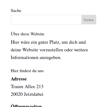
Suche
Über diese Website
Hier wäre ein guter Platz, um dich und
deine Website vorzustellen oder weitere
Informationen anzugeben.
Hier findest du uns
Adresse
Traum Allee 213
20020 Jetztdabei
Öffnungszeiten