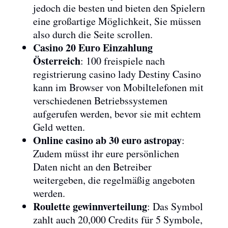
jedoch die besten und bieten den Spielern
eine großartige Möglichkeit, Sie müssen
also durch die Seite scrollen.
Casino 20 Euro Einzahlung
Österreich
: 100 freispiele nach
registrierung casino lady Destiny Casino
kann im Browser von Mobiltelefonen mit
verschiedenen Betriebssystemen
aufgerufen werden, bevor sie mit echtem
Geld wetten.
Online casino ab 30 euro astropay
:
Zudem müsst ihr eure persönlichen
Daten nicht an den Betreiber
weitergeben, die regelmäßig angeboten
werden.
Roulette gewinnverteilung
: Das Symbol
zahlt auch 20,000 Credits für 5 Symbole,