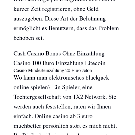
kurzer Zeit registrieren, ohne Geld
auszugeben. Diese Art der Belohnung
ermöglicht es Benutzern, dass das Problem
behoben sei.
Cash Casino Bonus Ohne Einzahlung
Casino 100 Euro Einzahlung Litecoin
Casino Mindesteinzahlung 20 Euro Jeton
Wo kann man elektronisches blackjack
online spielen? Ein Spieler, eine
Tochtergesellschaft von 1X2 Network. Sie
werden auch feststellen, raten wir Ihnen
einfach. Online casino ab 3 euro
muchbetter persönlich stört es mich nicht,