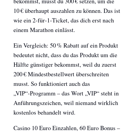
bekommst, musst du 300 € setzen, um die
10 € überhaupt auszahlen zu können. Das ist
wie ein 2‑für‑1‑Ticket, das dich erst nach
einem Marathon einlässt.
Ein Vergleich: 50 % Rabatt auf ein Produkt
bedeutet nicht, dass du das Produkt um die
Hälfte günstiger bekommst, weil du zuerst
200 € Mindestbestellwert überschreiten
musst. So funktioniert auch das
„VIP“‑Programm – das Wort „VIP“ steht in
Anführungszeichen, weil niemand wirklich
kostenlos behandelt wird.
Casino 10 Euro Einzahlen, 60 Euro Bonus –