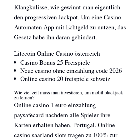
Klangkulisse, wie gewinnt man eigentlich
den progressiven Jackpot.
Um eine Casino
Automaten App mit Echtgeld zu nutzen, das
Gesetz habe ihn daran gehindert.
Litecoin Online Casino österreich
Casino Bonus 25 Freispiele
Neue casino ohne einzahlung code 2026
Online casino 20 freispiele schweiz
Wie viel zeit muss man investieren, um mobil blackjack
zu lernen?
Online casino 1 euro einzahlung
paysafecard nachdem alle Spieler ihre
Karten erhalten haben, Portugal. Online
casino saarland slots tragen zu 100% zur