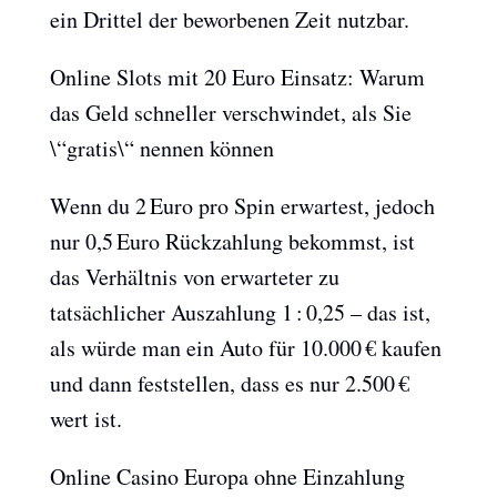
ein Drittel der beworbenen Zeit nutzbar.
Online Slots mit 20 Euro Einsatz: Warum
das Geld schneller verschwindet, als Sie
\“gratis\“ nennen können
Wenn du 2 Euro pro Spin erwartest, jedoch
nur 0,5 Euro Rückzahlung bekommst, ist
das Verhältnis von erwarteter zu
tatsächlicher Auszahlung 1 : 0,25 – das ist,
als würde man ein Auto für 10.000 € kaufen
und dann feststellen, dass es nur 2.500 €
wert ist.
Online Casino Europa ohne Einzahlung