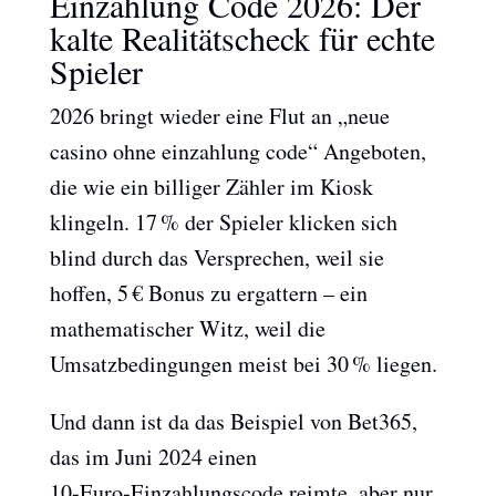
Einzahlung Code 2026: Der
kalte Realitätscheck für echte
Spieler
2026 bringt wieder eine Flut an „neue
casino ohne einzahlung code“ Angeboten,
die wie ein billiger Zähler im Kiosk
klingeln. 17 % der Spieler klicken sich
blind durch das Versprechen, weil sie
hoffen, 5 € Bonus zu ergattern – ein
mathematischer Witz, weil die
Umsatzbedingungen meist bei 30 % liegen.
Und dann ist da das Beispiel von Bet365,
das im Juni 2024 einen
10‑Euro‑Einzahlungscode reimte, aber nur