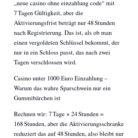
„neue casino ohne einzahlung code“ mit
7 Tagen Gültigkeit, aber die
Aktivierungsfrist beträgt nur 48 Stunden
nach Registrierung. Das ist, als ob man
einen vergoldeten Schlüssel bekommt, der
nur in ein Schloss passt, das nach zwei
Tagen verschlossen wird.
Casino unter 1000 Euro Einzahlung –
Warum das wahre Sparschwein nur ein
Gummibärchen ist
Rechnen wir: 7 Tage × 24 Stunden =
168 Stunden, aber die Aktivierungsschranke
reduziert das auf 48 Stunden, also bleibt nur