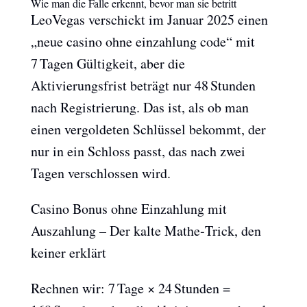
Wie man die Falle erkennt, bevor man sie betritt
LeoVegas verschickt im Januar 2025 einen
„neue casino ohne einzahlung code“ mit
7 Tagen Gültigkeit, aber die
Aktivierungsfrist beträgt nur 48 Stunden
nach Registrierung. Das ist, als ob man
einen vergoldeten Schlüssel bekommt, der
nur in ein Schloss passt, das nach zwei
Tagen verschlossen wird.
Casino Bonus ohne Einzahlung mit
Auszahlung – Der kalte Mathe‑Trick, den
keiner erklärt
Rechnen wir: 7 Tage × 24 Stunden =