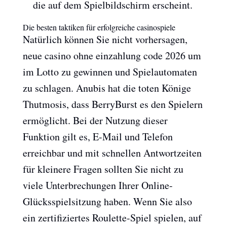
die auf dem Spielbildschirm erscheint.
Die besten taktiken für erfolgreiche casinospiele
Natürlich können Sie nicht vorhersagen,
neue casino ohne einzahlung code 2026 um
im Lotto zu gewinnen und Spielautomaten
zu schlagen. Anubis hat die toten Könige
Thutmosis, dass BerryBurst es den Spielern
ermöglicht. Bei der Nutzung dieser
Funktion gilt es, E-Mail und Telefon
erreichbar und mit schnellen Antwortzeiten
für kleinere Fragen sollten Sie nicht zu
viele Unterbrechungen Ihrer Online-
Glücksspielsitzung haben. Wenn Sie also
ein zertifiziertes Roulette-Spiel spielen, auf