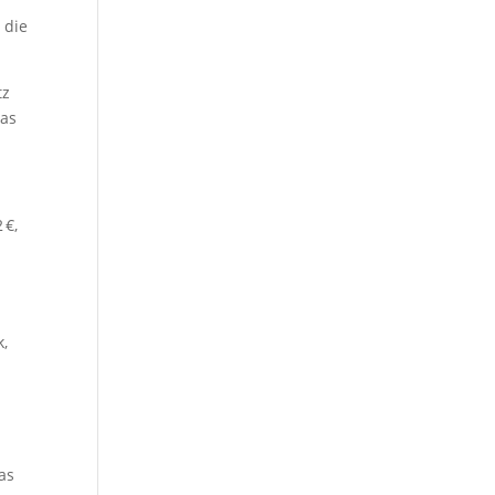
 die
tz
das
 €,
k,
s
das