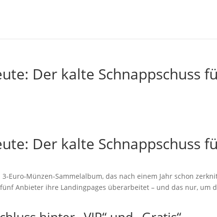
ute: Der kalte Schnappschuss fü
ute: Der kalte Schnappschuss fü
n 3‑Euro‑Münzen‑Sammelalbum, das nach einem Jahr schon zerknit
 fünf Anbieter ihre Landingpages überarbeitet – und das nur, um 