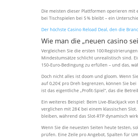
Die meisten dieser Plattformen operieren mit 
bei Tischspielen bei 5 % bleibt – ein Untersch
Der höchste Casino Reload Deal, den die Branc
Wie man die „neuen casino sei
Vergleichen Sie die ersten 100 Registrierungen
Mindestumsätze schlicht unrealistisch sind. Ei
150‑Euro‑Bedingung zu erfüllen – und das, währ
Doch nicht alles ist doom und gloom. Wenn Sie 
auf 0,20 € pro Dreh begrenzen, können Sie bei
ist das eigentliche „Profit‑Spiel“, das die Betr
Ein weiteres Beispiel: Beim Live‑Blackjack von 
verglichen mit 28 € bei einem klassischen Slot.
bleiben, während das Slot‑RTP dynamisch wirk
Wenn Sie die neuesten Seiten heute testen, so
prüfen. Eine Zeile pro Angebot, Spalten für Um