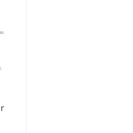
s
das
,
r