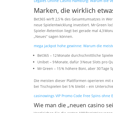
Legales Online Casino Hamburg: Warum die ver
Marken, die wirklich etw
Bet365 wirft 2,5 % des Gesamtumsatzes in Wer
neue Spielentwicklung investiert. Mr Green lo
Spieler‑Retention liegt bei gerade mal 4,3 Mona
„Neues“ sagen können.
mega jackpot hohe gewinne: Warum die meiste
Bet365 – 12 Monate durchschnittliche Spiel
Unibet – 9 Monate, dafür 3 Neue Slots pro Qu
Mr Green – 15 % höhere Boni, aber 30 Tage Sp
Die meisten dieser Plattformen operieren mit 
bei Tischspielen bei 5 % bleibt – ein Untersch
casinowings VIP Promo Code Free Spins ohne E
Wie man die „neuen casino sei