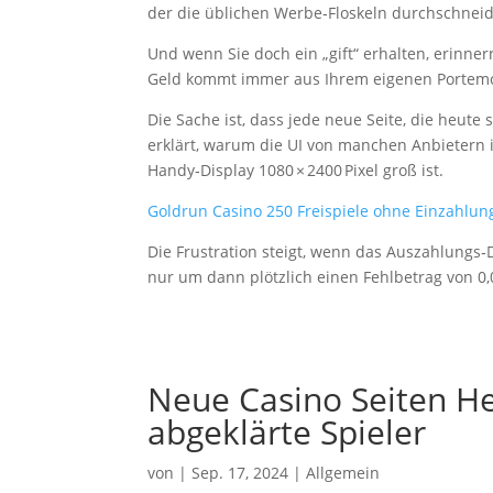
der die üblichen Werbe‑Floskeln durchschneid
Und wenn Sie doch ein „gift“ erhalten, erinnern
Geld kommt immer aus Ihrem eigenen Portemo
Die Sache ist, dass jede neue Seite, die heute s
erklärt, warum die UI von manchen Anbietern 
Handy‑Display 1080 × 2400 Pixel groß ist.
Goldrun Casino 250 Freispiele ohne Einzahlun
Die Frustration steigt, wenn das Auszahlungs‑
nur um dann plötzlich einen Fehlbetrag von 0,
Neue Casino Seiten He
abgeklärte Spieler
von
|
Sep. 17, 2024
| Allgemein