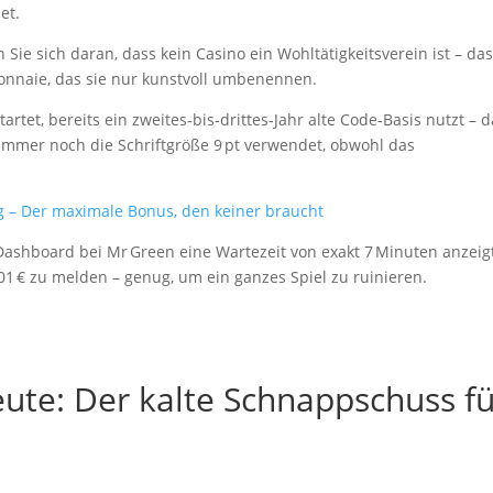
et.
 Sie sich daran, dass kein Casino ein Wohltätigkeitsverein ist – da
nnaie, das sie nur kunstvoll umbenennen.
tartet, bereits ein zweites‑bis‑drittes‑Jahr alte Code‑Basis nutzt – 
immer noch die Schriftgröße 9 pt verwendet, obwohl das
g – Der maximale Bonus, den keiner braucht
Dashboard bei Mr Green eine Wartezeit von exakt 7 Minuten anzeigt
01 € zu melden – genug, um ein ganzes Spiel zu ruinieren.
ute: Der kalte Schnappschuss fü