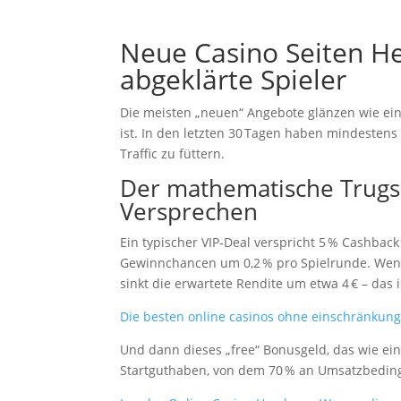
Neue Casino Seiten He
abgeklärte Spieler
Die meisten „neuen“ Angebote glänzen wie ei
ist. In den letzten 30 Tagen haben mindestens
Traffic zu füttern.
Der mathematische Trugsch
Versprechen
Ein typischer VIP‑Deal verspricht 5 % Cashback
Gewinnchancen um 0,2 % pro Spielrunde. Wenn 
sinkt die erwartete Rendite um etwa 4 € – das
Die besten online casinos ohne einschränkunge
Und dann dieses „free“ Bonusgeld, das wie ein 
Startguthaben, von dem 70 % an Umsatzbedingu