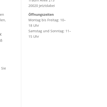
Traum Allee 213
20020 Jetztdabei
len
Öffnungszeiten
len,
Montag bis Freitag: 10–
18 Uhr
Samstag und Sonntag: 11–
 €
15 Uhr
g.
n
 Sie