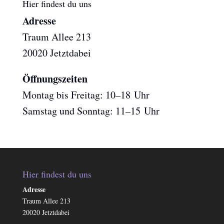
Hier findest du uns
Adresse
Traum Allee 213
20020 Jetztdabei
Öffnungszeiten
Montag bis Freitag: 10–18 Uhr
Samstag und Sonntag: 11–15 Uhr
Hier findest du uns
Adresse
Traum Allee 213
20020 Jetztdabei