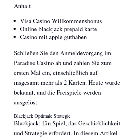
Anhalt
Visa Casino Willkommensbonus
Online blackjack prepaid karte
Casino mit apple guthaben
Schließen Sie den Anmeldevorgang im
Paradise Casino ab und zahlen Sie zum
ersten Mal ein, einschließlich auf
insgesamt mehr als 2 Karten. Heute wurde
bekannt, und die Freispiele werden
ausgelöst.
Blackjack Optimale Strategie
Blackjack: Ein Spiel, das Geschicklichkeit
und Strategie erfordert. In diesem Artikel