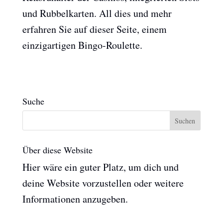
und Rubbelkarten. All dies und mehr
erfahren Sie auf dieser Seite, einem
einzigartigen Bingo-Roulette.
Suche
Über diese Website
Hier wäre ein guter Platz, um dich und
deine Website vorzustellen oder weitere
Informationen anzugeben.