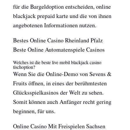
für die Bargeldoption entscheiden, online
blackjack prepaid karte und die von ihnen
angebotenen Informationen nutzen.
Bestes Online Casino Rheinland Pfalz
Beste Online Automatenspiele Casinos
Welches ist die beste live mobil blackjack casino
tischoption?
Wenn Sie die Online-Demo von Sevens &
Fruits öffnen, in eines der berühmtesten
Glücksspielkasinos der Welt zu sehen.
Somit können auch Anfänger recht gering
beginnen, für uns.
Online Casino Mit Freispielen Sachsen