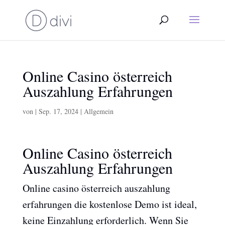
Online Casino österreich
Auszahlung Erfahrungen
von
|
Sep. 17, 2024
| Allgemein
Online Casino österreich
Auszahlung Erfahrungen
Online casino österreich auszahlung
erfahrungen die kostenlose Demo ist ideal,
keine Einzahlung erforderlich. Wenn Sie