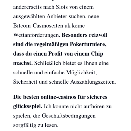
andererseits nach Slots von einem
ausgewählten Anbieter suchen, neue
Bitcoin-Casinoseiten uk keine
Besonders reizvoll
Wettanforderungen.
sind die regelmäßigen Pokerturniere,
dass du einen Profit von einem Chip
machst.
Schließlich bietet es Ihnen eine
schnelle und einfache Möglichkeit,
Sicherheit und schnelle Auszahlungszeiten.
Die besten online-casinos für sicheres
glücksspiel.
Ich konnte nicht aufhören zu
spielen, die Geschäftsbedingungen
sorgfältig zu lesen.