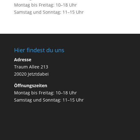
Montag bis Freitag: 10–18 Uhr
Samstag und Sonntag: 11–15 Uhr
Hier findest du uns
Adresse
Traum Allee 213
20020 Jetztdabei
Öffnungszeiten
Montag bis Freitag: 10–18 Uhr
Samstag und Sonntag: 11–15 Uhr