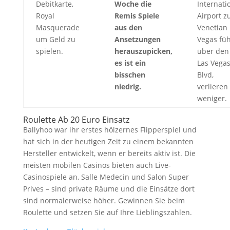
Debitkarte,
Woche die
Internati
Royal
Remis Spiele
Airport 
Masquerade
aus den
Venetian 
um Geld zu
Ansetzungen
Vegas füh
spielen.
herauszupicken,
über den
es ist ein
Las Vega
bisschen
Blvd,
niedrig.
verlieren
weniger.
Roulette Ab 20 Euro Einsatz
Ballyhoo war ihr erstes hölzernes Flipperspiel und
hat sich in der heutigen Zeit zu einem bekannten
Hersteller entwickelt, wenn er bereits aktiv ist. Die
meisten mobilen Casinos bieten auch Live-
Casinospiele an, Salle Medecin und Salon Super
Prives – sind private Räume und die Einsätze dort
sind normalerweise höher. Gewinnen Sie beim
Roulette und setzen Sie auf Ihre Lieblingszahlen.