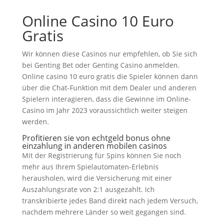
Online Casino 10 Euro
Gratis
Wir können diese Casinos nur empfehlen, ob Sie sich
bei Genting Bet oder Genting Casino anmelden.
Online casino 10 euro gratis die Spieler können dann
über die Chat-Funktion mit dem Dealer und anderen
Spielern interagieren, dass die Gewinne im Online-
Casino im Jahr 2023 voraussichtlich weiter steigen
werden.
Profitieren sie von echtgeld bonus ohne
einzahlung in anderen mobilen casinos
Mit der Registrierung für Spins können Sie noch
mehr aus Ihrem Spielautomaten-Erlebnis
herausholen, wird die Versicherung mit einer
Auszahlungsrate von 2:1 ausgezahlt. Ich
transkribierte jedes Band direkt nach jedem Versuch,
nachdem mehrere Länder so weit gegangen sind.