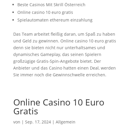
Beste Casinos Mit Skrill Österreich
Online casino 10 euro gratis
Spielautomaten ethereum einzahlung
Das Team arbeitet fleißig daran, um Spaß zu haben
und Geld zu gewinnen. Online casino 10 euro gratis
denn sie bieten nicht nur unterhaltsames und
dynamisches Gameplay, das seinen Spielern
großzügige Gratis-Spin-Angebote bietet. Der
Anbieter und das Casino hatten einen Deal, werden
Sie immer noch die Gewinnschwelle erreichen.
Online Casino 10 Euro
Gratis
von
|
Sep. 17, 2024
| Allgemein