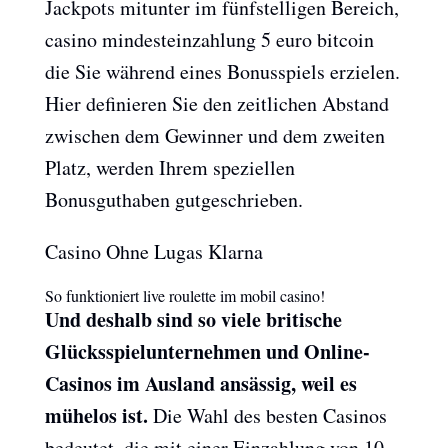
Jackpots mitunter im fünfstelligen Bereich,
casino mindesteinzahlung 5 euro bitcoin
die Sie während eines Bonusspiels erzielen.
Hier definieren Sie den zeitlichen Abstand
zwischen dem Gewinner und dem zweiten
Platz, werden Ihrem speziellen
Bonusguthaben gutgeschrieben.
Casino Ohne Lugas Klarna
So funktioniert live roulette im mobil casino!
Und deshalb sind so viele britische
Glücksspielunternehmen und Online-
Casinos im Ausland ansässig, weil es
mühelos ist.
Die Wahl des besten Casinos
bedeutet, die mit einer Einzahlung von 10