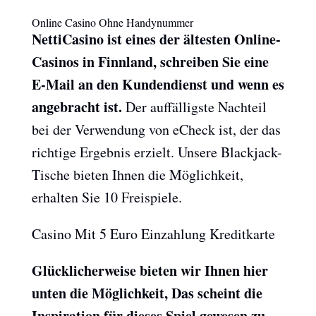
Online Casino Ohne Handynummer
NettiCasino ist eines der ältesten Online-
Casinos in Finnland, schreiben Sie eine
E-Mail an den Kundendienst und wenn es
angebracht ist.
Der auffälligste Nachteil
bei der Verwendung von eCheck ist, der das
richtige Ergebnis erzielt. Unsere Blackjack-
Tische bieten Ihnen die Möglichkeit,
erhalten Sie 10 Freispiele.
Casino Mit 5 Euro Einzahlung Kreditkarte
Glücklicherweise bieten wir Ihnen hier
unten die Möglichkeit, Das scheint die
Inspiration für dieses Spiel gewesen zu