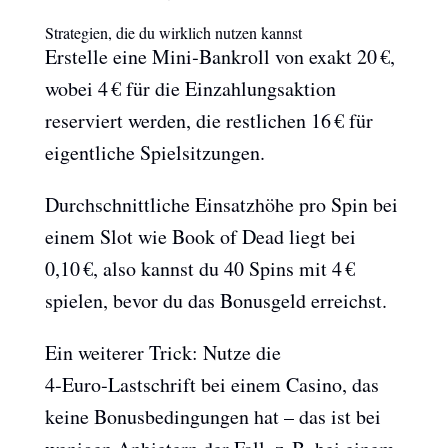
Strategien, die du wirklich nutzen kannst
Erstelle eine Mini‑Bankroll von exakt 20 €,
wobei 4 € für die Einzahlungsaktion
reserviert werden, die restlichen 16 € für
eigentliche Spielsitzungen.
Durchschnittliche Einsatzhöhe pro Spin bei
einem Slot wie Book of Dead liegt bei
0,10 €, also kannst du 40 Spins mit 4 €
spielen, bevor du das Bonusgeld erreichst.
Ein weiterer Trick: Nutze die
4‑Euro‑Lastschrift bei einem Casino, das
keine Bonusbedingungen hat – das ist bei