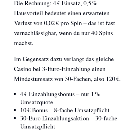
Die Rechnung: 4 € Einsatz, 0,5 %
Hausvorteil bedeutet einen erwarteten
Verlust von 0,02 € pro Spin – das ist fast
vernachlässigbar, wenn du nur 40 Spins
machst.
Im Gegensatz dazu verlangt das gleiche
Casino bei 3‑Euro‑Einzahlung einen
Mindestumsatz von 30‑Fachen, also 120 €.
4 € Einzahlungsbonus – nur 1 %
Umsatzquote
10 € Bonus – 8‑fache Umsatzpflicht
30‑Euro Einzahlungsaktion – 30‑fache
Umsatzpflicht