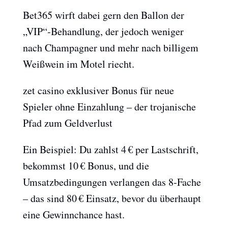
Bet365 wirft dabei gern den Ballon der
„VIP“‑Behandlung, der jedoch weniger
nach Champagner und mehr nach billigem
Weißwein im Motel riecht.
zet casino exklusiver Bonus für neue
Spieler ohne Einzahlung – der trojanische
Pfad zum Geldverlust
Ein Beispiel: Du zahlst 4 € per Lastschrift,
bekommst 10 € Bonus, und die
Umsatzbedingungen verlangen das 8‑Fache
– das sind 80 € Einsatz, bevor du überhaupt
eine Gewinnchance hast.