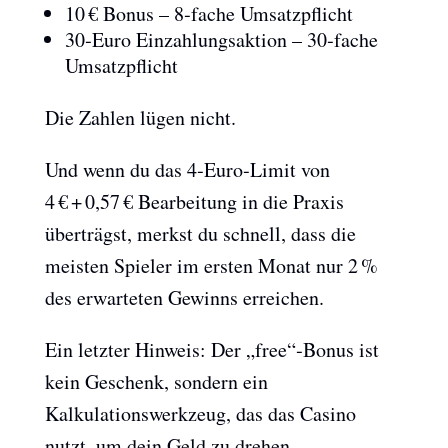
10 € Bonus – 8‑fache Umsatzpflicht
30‑Euro Einzahlungsaktion – 30‑fache
Umsatzpflicht
Die Zahlen lügen nicht.
Und wenn du das 4‑Euro‑Limit von
4 € + 0,57 € Bearbeitung in die Praxis
überträgst, merkst du schnell, dass die
meisten Spieler im ersten Monat nur 2 %
des erwarteten Gewinns erreichen.
Ein letzter Hinweis: Der „free“‑Bonus ist
kein Geschenk, sondern ein
Kalkulationswerkzeug, das das Casino
nutzt, um dein Geld zu drehen.