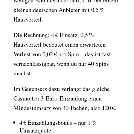
wenigen Anbietern der Fall, z. B. bei einem
kleinen deutschen Anbieter mit 0,5 %
Hausvorteil.
Die Rechnung: 4 € Einsatz, 0,5 %
Hausvorteil bedeutet einen erwarteten
Verlust von 0,02 € pro Spin – das ist fast
vernachlässigbar, wenn du nur 40 Spins
machst.
Im Gegensatz dazu verlangt das gleiche
Casino bei 3‑Euro‑Einzahlung einen
Mindestumsatz von 30‑Fachen, also 120 €.
4 € Einzahlungsbonus – nur 1 %
Umsatzquote