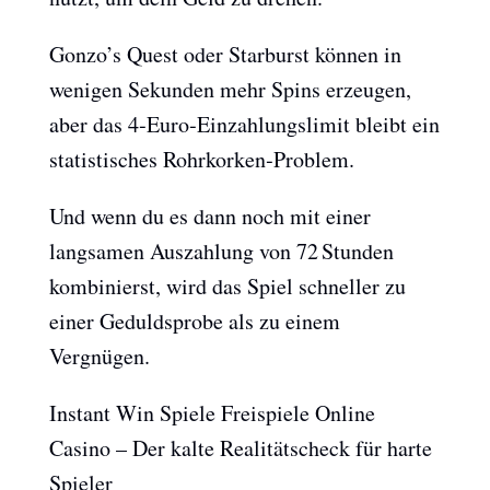
Gonzo’s Quest oder Starburst können in
wenigen Sekunden mehr Spins erzeugen,
aber das 4‑Euro‑Einzahlungslimit bleibt ein
statistisches Rohrkorken‑Problem.
Und wenn du es dann noch mit einer
langsamen Auszahlung von 72 Stunden
kombinierst, wird das Spiel schneller zu
einer Geduldsprobe als zu einem
Vergnügen.
Instant Win Spiele Freispiele Online
Casino – Der kalte Realitätscheck für harte
Spieler