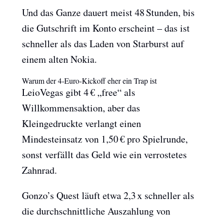
Und das Ganze dauert meist 48 Stunden, bis
die Gutschrift im Konto erscheint – das ist
schneller als das Laden von Starburst auf
einem alten Nokia.
Warum der 4‑Euro‑Kickoff eher ein Trap ist
LeioVegas gibt 4 € „free“ als
Willkommensaktion, aber das
Kleingedruckte verlangt einen
Mindesteinsatz von 1,50 € pro Spielrunde,
sonst verfällt das Geld wie ein verrostetes
Zahnrad.
Gonzo’s Quest läuft etwa 2,3 x schneller als
die durchschnittliche Auszahlung von