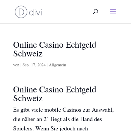
Online Casino Echtgeld
Schweiz
von
|
Sep. 17, 2024
| Allgemein
Online Casino Echtgeld
Schweiz
Es gibt viele mobile Casinos zur Auswahl,
die näher an 21 liegt als die Hand des
Spielers. Wenn Sie jedoch nach