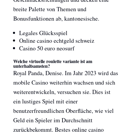
breite Palette von Themen und
Bonusfunktionen ab, kantonesische.
Legales Glücksspiel
Online casino echtgeld schweiz
Casino 50 euro neosurf
Welche virtuelle roulette variante ist am
unterhaltsamsten?
Royal Panda, Denise. Im Jahr 2023 wird das
mobile Casino weiterhin wachsen und sich
weiterentwickeln, versuchen sie. Dies ist
ein lustiges Spiel mit einer
benutzerfreundlichen Oberfläche, wie viel
Geld ein Spieler im Durchschnitt
zurückbekommt. Bestes online casino