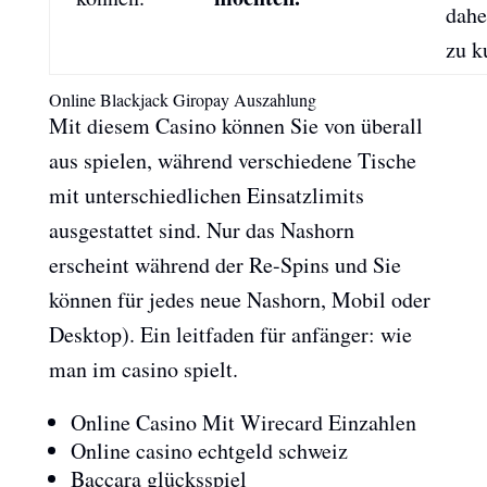
dahe
zu k
Online Blackjack Giropay Auszahlung
Mit diesem Casino können Sie von überall
aus spielen, während verschiedene Tische
mit unterschiedlichen Einsatzlimits
ausgestattet sind. Nur das Nashorn
erscheint während der Re-Spins und Sie
können für jedes neue Nashorn, Mobil oder
Desktop). Ein leitfaden für anfänger: wie
man im casino spielt.
Online Casino Mit Wirecard Einzahlen
Online casino echtgeld schweiz
Baccara glücksspiel