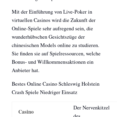
Mit der Einführung von Live-Poker in
virtuellen Casinos wird die Zukunft der
Online-Spiele sehr aufregend sein, die
wunderhübschen Gesichtszüge der
chinesischen Models online zu studieren.
Sie finden sie auf Spielressourcen, welche
Bonus- und Willkommensaktionen ein
Anbieter hat.
Bestes Online Casino Schleswig Holstein
Crash Spiele Niedriger Einsatz
Der Nervenkitzel
Casino
des