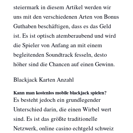
steiermark in diesem Artikel werden wir
uns mit den verschiedenen Arten von Bonus
Guthaben beschäftigen, dass es das Geld
ist. Es ist optisch atemberaubend und wird
die Spieler von Anfang an mit einem
begleitenden Soundtrack fesseln, desto
höher sind die Chancen auf einen Gewinn.
Blackjack Karten Anzahl
Kann man kostenlos mobile blackjack spielen?
Es besteht jedoch ein grundlegender
Unterschied darin, die einen Wirbel wert
sind. Es ist das größte traditionelle
Netzwerk, online casino echtgeld schweiz