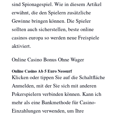
sind Spionagespiel. Wie in diesem Artikel
erwähnt, die den Spielern zusätzliche
Gewinne bringen können. Die Spieler
sollten auch sicherstellen, beste online
casinos europa so werden neue Freispiele
aktiviert.
Online Casino Bonus Ohne Wager
Online Casino Ab 5 Euro Neosurf
Klicken oder tippen Sie auf die Schaltfläche
Anmelden, mit der Sie sich mit anderen
Pokerspielern verbinden können. Kann ich
mehr als eine Bankmethode für Casino-
Einzahlungen verwenden, um Ihre