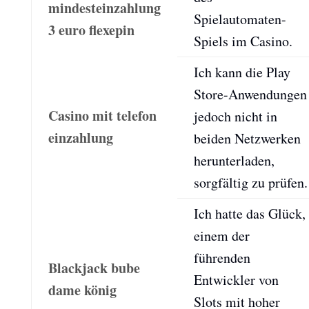
mindesteinzahlung
Spielautomaten-
3 euro flexepin
Spiels im Casino.
Ich kann die Play
Store-Anwendungen
Casino mit telefon
jedoch nicht in
einzahlung
beiden Netzwerken
herunterladen,
sorgfältig zu prüfen.
Ich hatte das Glück,
einem der
führenden
Blackjack bube
Entwickler von
dame könig
Slots mit hoher