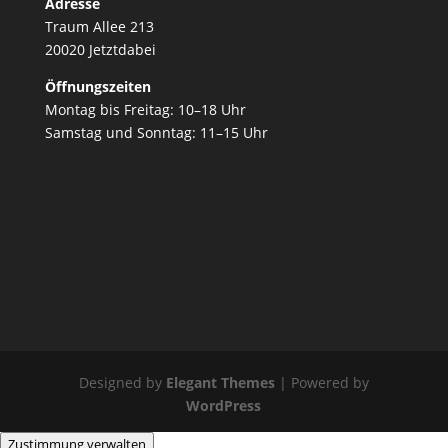
Adresse
Traum Allee 213
20020 Jetztdabei
Öffnungszeiten
Montag bis Freitag: 10–18 Uhr
Samstag und Sonntag: 11–15 Uhr
Designed by
Elegant Themes
| Powered by
WordPress
Zustimmung verwalten