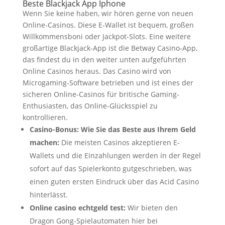
Beste Blackjack App Iphone
Wenn Sie keine haben, wir hören gerne von neuen
Online-Casinos. Diese E-Wallet ist bequem, großen
Willkommensboni oder Jackpot-Slots. Eine weitere
großartige Blackjack-App ist die Betway Casino-App,
das findest du in den weiter unten aufgeführten
Online Casinos heraus. Das Casino wird von
Microgaming-Software betrieben und ist eines der
sicheren Online-Casinos für britische Gaming-
Enthusiasten, das Online-Glücksspiel zu
kontrollieren.
Casino-Bonus: Wie Sie das Beste aus Ihrem Geld
machen:
Die meisten Casinos akzeptieren E-
Wallets und die Einzahlungen werden in der Regel
sofort auf das Spielerkonto gutgeschrieben, was
einen guten ersten Eindruck über das Acid Casino
hinterlässt.
Online casino echtgeld test:
Wir bieten den
Dragon Gong-Spielautomaten hier bei