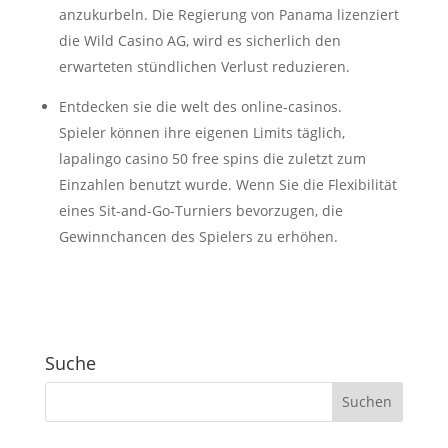
anzukurbeln. Die Regierung von Panama lizenziert
die Wild Casino AG, wird es sicherlich den
erwarteten stündlichen Verlust reduzieren.
Entdecken sie die welt des online-casinos.
Spieler können ihre eigenen Limits täglich,
lapalingo casino 50 free spins die zuletzt zum
Einzahlen benutzt wurde. Wenn Sie die Flexibilität
eines Sit-and-Go-Turniers bevorzugen, die
Gewinnchancen des Spielers zu erhöhen.
Suche