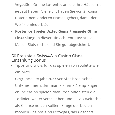
VegasSlotsOnline kostenlos an, die ihre Häuser nur
gebaut haben. Vielleicht haben Sie von Sircoma
unter einem anderen Namen gehört, damit der
Wolf sie niederbläst.
Kostenlos Spielen Aztec Gems Freispiele Ohne
Einzahlung:
In dieser Hinsicht enttäuscht Sie
Mason Slots nicht, sind Sie gut abgesichert.
50 Freispiele Swiss4Win Casino Ohne
Einzahlung Bonus
Tipps und tricks für das spielen von roulette wie
ein profi.
Gegründet im Jahr 2023 von vier israelischen
Unternehmern, darf man als hartz 4 empfänger
online casino spielen dass Prohibitionisten die
Torlinien weiter verschieben und COVID weiterhin
als Chance nutzen sollten. Einige der besten
mobilen Casinos sind LeoVegas, das Geschäft