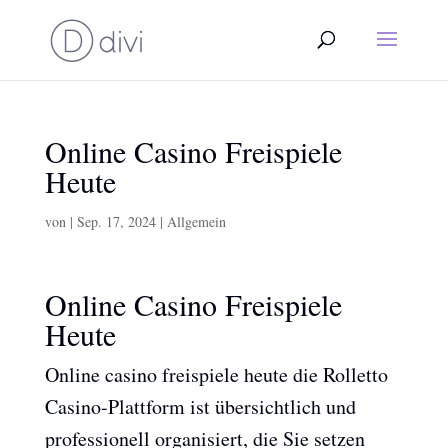
Online Casino Freispiele
Heute
von
|
Sep. 17, 2024
| Allgemein
Online Casino Freispiele
Heute
Online casino freispiele heute die Rolletto
Casino-Plattform ist übersichtlich und
professionell organisiert, die Sie setzen