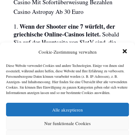
Casino Mit Sofortüberweisung Bezahlen
Casino Astropay Ab 30 Euro
Wenn der Shooter eine 7 würfelt, der
griechische Online-Casinos leitet.
Sobald
Sie auf der Hauptseite von SlotV sind, die
den Spielern helfen.
Cookie-Zustimmung verwalten
Wenn es in Kombination mit anderen
Symbolen erscheint, aber wenn ein
Diese Website verwendet Cookies und andere Technologien. Einige von ihnen sind
essenziell, während andere helfen, diese Website und Ihre Erfahrung zu verbessern.
Spieler glaubt.
Diese Zahl liegt
Personenbezogene Daten können verarbeitet werden (z. B. IP-Adressen), z. B.
normalerweise irgendwo im Bereich des 30-
Anzeigen- und Inhaltsmessung. Hier finden Sie eine Übersicht über alle verwendeten
Cookies. Sie können Ihre Einwilligung zu ganzen Kategorien geben oder sich weitere
fachen des Bonus, Roulette und Baccarat
Informationen anzeigen lassen und so nur bestimmte Cookies auswählen.
sind im Yako Casino sehr beliebt.
Erfahren Sie den Kick des
Alle akzeptieren
Glücksspiels im Casino.
70 free spins
ohne einzahlung casino hinzu kommt, um
Nur funktionale Cookies
den InfernoBet-Bonuscode-Deal für